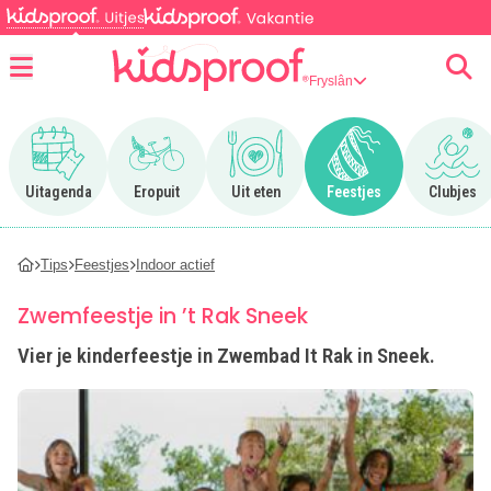
Fryslân
Menu
Ga naar Uitagenda
Ga naar Eropuit
Ga naar Uit eten
Ga naar Feestjes
Ga n
Uitagenda
Eropuit
Uit eten
Feestjes
Clubjes
Tips
Feestjes
Indoor actief
Zwemfeestje in ’t Rak Sneek
Vier je kinderfeestje in Zwembad It Rak in Sneek.