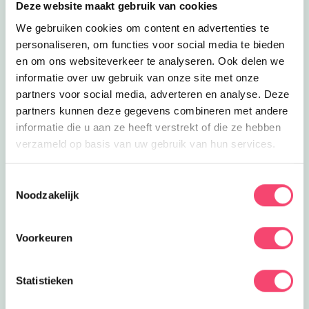
Deze website maakt gebruik van cookies
We gebruiken cookies om content en advertenties te
personaliseren, om functies voor social media te bieden
en om ons websiteverkeer te analyseren. Ook delen we
informatie over uw gebruik van onze site met onze
partners voor social media, adverteren en analyse. Deze
partners kunnen deze gegevens combineren met andere
informatie die u aan ze heeft verstrekt of die ze hebben
verzameld op basis van uw gebruik van hun services.
Ik heb zin in de zomer man
Toestemmingsselectie
Ontdek de leukste gezinsuitjes in Friesland, toffe
Noodzakelijk
zwembaden, leuke activiteiten in het museum,
verkoelende speeltuinen, hippe kidsproof terrassen en
Voorkeuren
nog veel meer leuke tips voor de zomervakantie!
Laat die zomer maar komen!
Statistieken