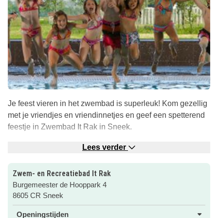
Je feest vieren in het zwembad is superleuk! Kom gezellig
met je vriendjes en vriendinnetjes en geef een spetterend
feestje in Zwembad It Rak in Sneek.
Lekker spelen in het recreatiebad, op volle snelheid door
Lees verder
de wildwaterkreek, bubbelen in de whirlpool of met z’n
allen door de glijbaan. Er zijn verschillende thema’s en
Zwem- en Recreatiebad It Rak
arrangementen voor je kinderfeestje.
Burgemeester de Hooppark 4
8605 CR Sneek
Zo zijn de disco-avonden erg populair! Met discolicht en
discomuziek je feestje vieren, hoe leuk is dat! De
Openingstijden