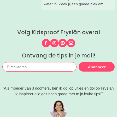
water in. Zoek jij een goede plek om te
zwemmen, dan hoef je in Friesland
nooit lang te zoeken. Ik zette voor jou
de állerleukste plekken op een rij!
Volg Kidsproof Fryslân overal
Volg ons op Facebook
Volg ons op Instagram
Volg ons op Pinterest
Mail ons
Ontvang de tips in je mail!
Abonneer
"Als moeder van 3 dochters, ben ik dol op uitjes én dol op Fryslân.
Ik inspireer alle gezinnen graag met mijn leuke tips!"