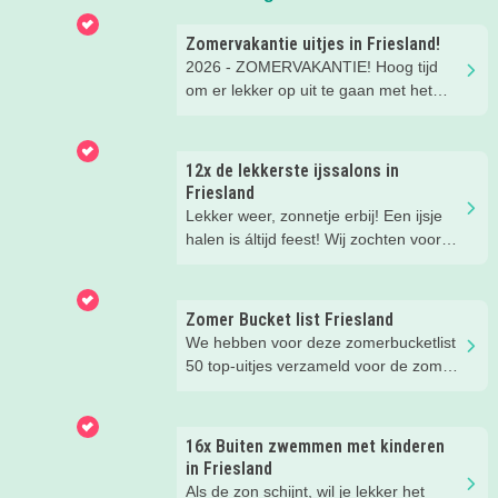
Zomervakantie uitjes in Friesland!
2026 - ZOMERVAKANTIE! Hoog tijd
om er lekker op uit te gaan met het
gezin. Er is gelukkig onwijs veel te
doen in Friesland. Wat dacht je van
een vet aquapark, een leuke
12x de lekkerste ijssalons in
workshop, tekenen in de
Friesland
prinsessentuin of klombootje varen?
Lekker weer, zonnetje erbij! Een ijsje
Check de leukste, zomerse uitjes
halen is áltijd feest! Wij zochten voor
hieronder!
jou dé kidsproof topadresjes op. De
mooiste terrasjes en de leukste
plekjes, zodat jij er ook lekker bij zit.
Zomer Bucket list Friesland
We hebben voor deze zomerbucketlist
50 top-uitjes verzameld voor de zomer.
Bijna alle uitjes kun je doen in het
mooie Fryslân. Er staan ook een paar
tips in buiten de regio, maar die waren
16x Buiten zwemmen met kinderen
té leuk om niet te noemen ;)
in Friesland
Als de zon schijnt, wil je lekker het