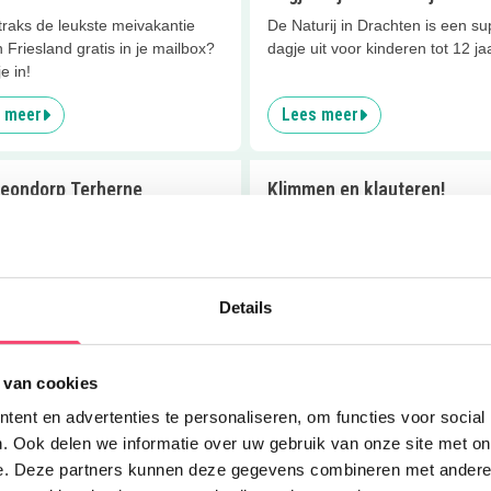
 straks de leukste meivakantie
De Naturij in Drachten is een su
in Friesland gratis in je mailbox?
dagje uit voor kinderen tot 12 ja
je in!
 meer
Lees meer
eondorp Terherne
Klimmen en klauteren!
on Terherne, daar komen
In binnenspeeltuin Speelbos Jo
n tot leven! Beleef daar de
jij je uitleven. Kids tot 12 jaar 
en van Hielke en Sietse.
zich hier super goed!
Details
 meer
Lees meer
 van cookies
rig Heereveen
Theetuin Blotevoetenhof
ent en advertenties te personaliseren, om functies voor social
mp! Leef je lekker uit in dit
Startpunt avontuur door de natu
binnen speelparadijs voor
Blotevoetenpad in Opende heef
. Ook delen we informatie over uw gebruik van onze site met on
n t/m 12 jaar.
fantastische theetuin.
e. Deze partners kunnen deze gegevens combineren met andere i