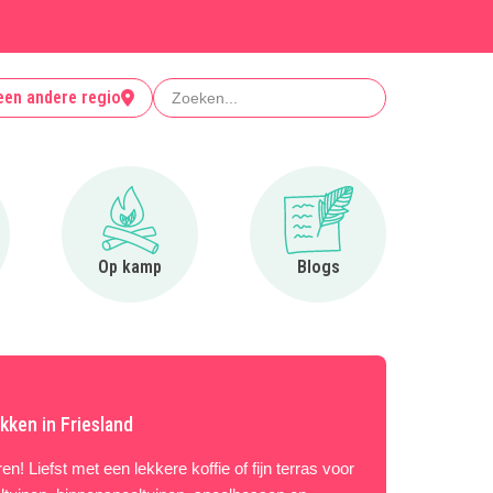
Zoeken
een andere regio
r Clubjes
Ga naar Op kamp
Ga naar Blogs
Op kamp
Blogs
kken in Friesland
en! Liefst met een lekkere koffie of fijn terras voor