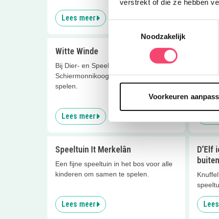
verstrekt of die ze hebben v
Lees meer
Lees
Toestemmingsselectie
Noodzakelijk
Witte Winde
Spelen
Rogge
Bij Dier- en Speelweide Witte Winde op
Schiermonnikoog kun je heerlijk buiten
Een dag
spelen.
dit par
Voorkeuren aanpas
eten?
Lees meer
Lees
Speeltuin It Merkelân
D’Elf 
buiten
Een fijne speeltuin in het bos voor alle
kinderen om samen te spelen.
Knuffel
speeltu
Lees meer
Lees