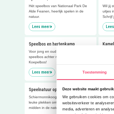
Hét speelbos van Nationaal Park De
Wil jij
Alde Feanen, heerlijk spelen in de
uitjes 
natuur.
Schrijf 
Lees meer
Lees
Speelbos en hertenkamp
Kamel
Voor jong en oud..., het superleuke
Kamele
speelbos achter restaurant 't
verhale
Koepelbos!
avontur
Lees meer
Lees
Toestemming
Deze website maakt gebruik
Speelnatuur op Schier
Ballo
We gebruiken cookies om cont
Schiermonnikoog heeft onwijs veel
Jump ju
leuke plekken om buiten te spelen,
mooie 
websiteverkeer te analyseren
midden in de natuur!
kindere
media, adverteren en analys