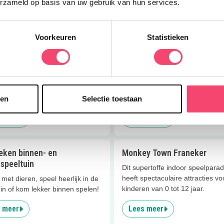
erzameld op basis van uw gebruik van hun services.
 meer
Lees meer
Voorkeuren
Statistieken
 en lekker eten bij de
Leuke speeltuin
berg
Leuke speeltuin in Bolsward naa
Broerekerk. Voor de ouders leu
 vol speelplezier beleef je op
kerk van binnen te bekijken!
k in Appelscha. Blijf je ook lekker
sen
Selectie toestaan
 meer
Lees meer
ieken binnen- en
Monkey Town Franeker
speeltuin
Dit supertoffe indoor speelparad
heeft spectaculaire attracties vo
 met dieren, speel heerlijk in de
kinderen van 0 tot 12 jaar.
in of kom lekker binnen spelen!
 meer
Lees meer