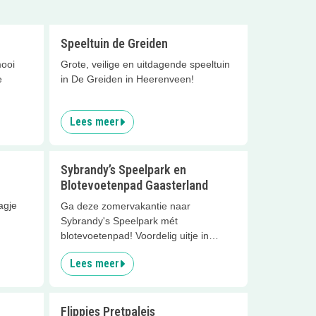
Speeltuin de Greiden
mooi
Grote, veilige en uitdagende speeltuin
e
in De Greiden in Heerenveen!
Lees meer
Sybrandy’s Speelpark en
Blotevoetenpad Gaasterland
agje
Ga deze zomervakantie naar
Sybrandy's Speelpark mét
blotevoetenpad! Voordelig uitje in
Friesland!
Lees meer
Flippies Pretpaleis