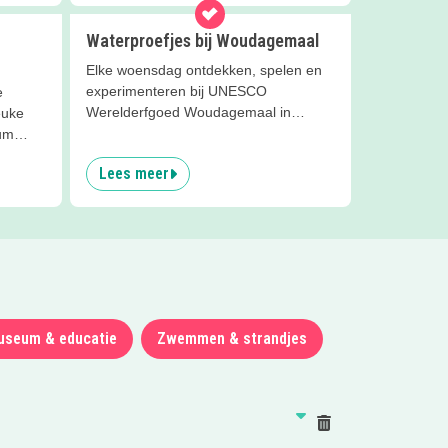
Waterproefjes bij Woudagemaal
Elke woensdag ontdekken, spelen en
experimenteren bij UNESCO
e
Werelderfgoed Woudagemaal in
euke
Lemmer.
um
Lees meer
useum & educatie
Zwemmen & strandjes
Reset