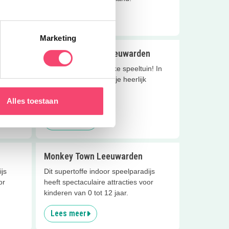
Lees meer
Marketing
Buitenspeeltuin Leeuwarden
st de
Wauw wat een te gekke speeltuin! In
k om de
de Vosseparkwijk kun je heerlijk
spelen.
Alles toestaan
Lees meer
Monkey Town Leeuwarden
ijs
Dit supertoffe indoor speelparadijs
or
heeft spectaculaire attracties voor
kinderen van 0 tot 12 jaar.
Lees meer