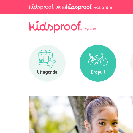
Fryslân
Ga naar Uitagenda
Ga naar Eropuit
Uitagenda
Eropuit