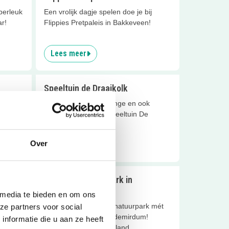
perleuk
Een vrolijk dagje spelen doe je bij
ar!
Flippies Pretpaleis in Bakkeveen!
Lees meer
Speeltuin de Draaikolk
ure kun
Lekker spelen voor jonge en ook
vermaken
oudere kinderen in Speeltuin De
Draaikolk in Drachten.
Over
Lees meer
Sybrandy’s Speelpark in
Oudemirdum
 media te bieden en om ons
ur! Het
t een
Sybrandy's speel- en natuurpark mét
ze partners voor social
blotevoetenpad in Oudemirdum!
nformatie die u aan ze heeft
Voordelig uitje in Friesland.