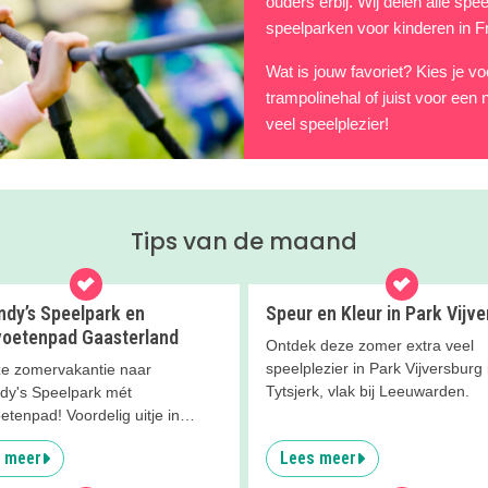
ouders erbij. Wij delen alle sp
speelparken voor kinderen in Fr
Wat is jouw favoriet? Kies je v
trampolinehal of juist voor een 
veel speelplezier!
Tips van de maand
ndy’s Speelpark en
Speur en Kleur in Park Vijv
voetenpad Gaasterland
Ontdek deze zomer extra veel
speelplezier in Park Vijversburg 
e zomervakantie naar
Tytsjerk, vlak bij Leeuwarden.
dy's Speelpark mét
etenpad! Voordelig uitje in
nd!
 meer
Lees meer