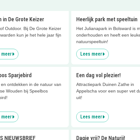
 in De Grote Keizer
Heerlijk park met speeltuin
of Outdoor. Bij De Grote Keizer
Het Julianapark in Bolsward is 
warden kun je het hele jaar fijn
onderhouden en heeft een leuk
!
natuurspeeltuin!
 meer
Lees meer
bos Sparjebird
Een dag vol plezier!
 en ontdekken in de natuur van
Attractiepark Duinen Zathe in
ese Wouden bij Speelbos
Appelscha voor een super vet d
ird!
uit!
 meer
Lees meer
S NIEUWSBRIEF
Dagje vrij? De Naturij!