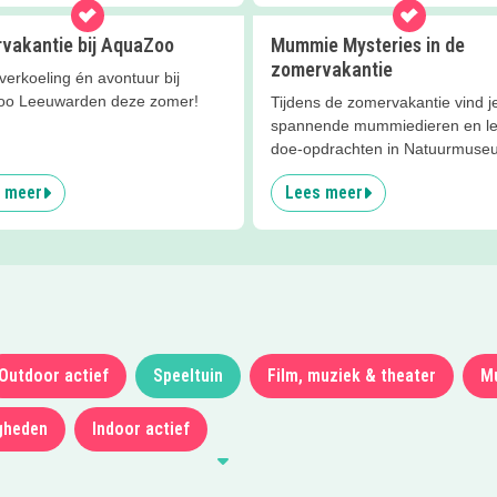
vakantie bij AquaZoo
Mummie Mysteries in de
zomervakantie
verkoeling én avontuur bij
o Leeuwarden deze zomer!
Tijdens de zomervakantie vind j
spannende mummiedieren en l
doe-opdrachten in Natuurmuse
Fryslân!
 meer
Lees meer
Outdoor actief
Speeltuin
Film, muziek & theater
M
gheden
Indoor actief