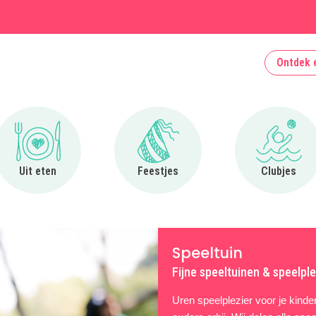
Ontdek 
Ga naar Uit eten
Ga naar Feestjes
Ga naa
Uit eten
Feestjes
Clubjes
Speeltuin
Fijne speeltuinen & speelple
Uren speelplezier voor je kinder