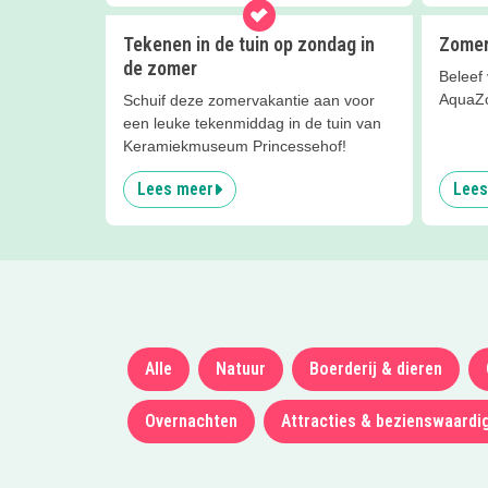
Tekenen in de tuin op zondag in
Zomer
de zomer
Beleef 
AquaZo
Schuif deze zomervakantie aan voor
een leuke tekenmiddag in de tuin van
Keramiekmuseum Princessehof!
Lees meer
Lees
Alle
Natuur
Boerderij & dieren
Overnachten
Attracties & bezienswaardi