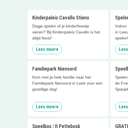
Kinderpaleis Cavallo Stiens
Spelen
Dagje spelen of je kinderfeestje
Indoor 
vieren? Bij Kinderpaleis Cavallo is het
in Leeu
altijd feest!
spelen
Lees meer
Lees
Familiepark Nienoord
Speel
Kom met je hele familie naar het
Spelen
Familiepark Nienoord in Leek voor een
de Fri
gezellige dag!
Sparjeb
Lees meer
Lees
Speelbos | It Pettebosk
GRATI