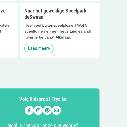
eze
Naar het geweldige Speelpark
deSwaan
ootste
Heel veel buitenspeelplezier! Wel 5
t
speeltuinen en een heus Liedjesland!
Kwartiertje vanaf Alkmaar.
Lees meer
Volg Kidsproof Fryslân
Volg ons op Facebook
Volg ons op Instagram
Volg ons op Pinterest
Mail ons
Meld je aan voor onze nieuwsbrief