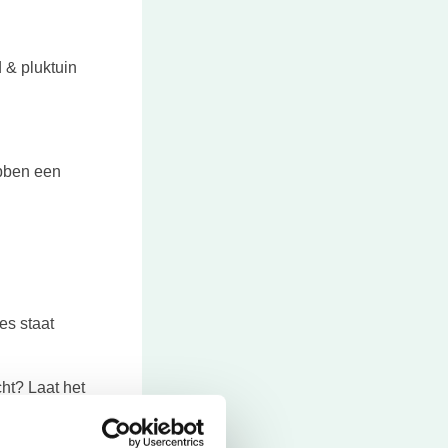
 & pluktuin
hebben een
es staat
cht? Laat het