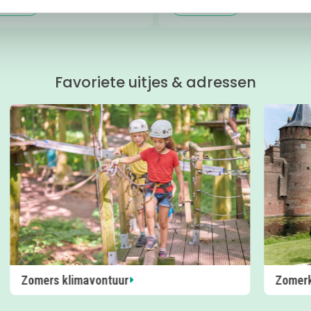
 meer
Lees meer
Favoriete uitjes & adressen
Zomerkasteel Muiderslot
Activi