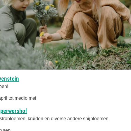
venstein
lpen!
april tot medio mei
Sperwershof
 strobloemen, kruiden en diverse andere snijbloemen.
/m sep