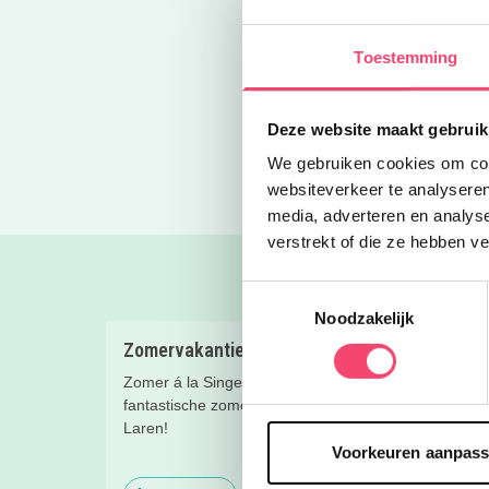
Naar de w
Toestemming
Deel via 
Deze website maakt gebruik
Blogs
Pluktuinen in 
We gebruiken cookies om cont
websiteverkeer te analyseren
media, adverteren en analys
verstrekt of die ze hebben v
Toestemmingsselectie
Noodzakelijk
Zomervakantie bij Singer Laren
Uittip
Zomer á la Singer, beleef een
Zomerv
fantastische zomer met de kinderen in
kindere
Laren!
beleve
superle
Voorkeuren aanpas
rijtje g