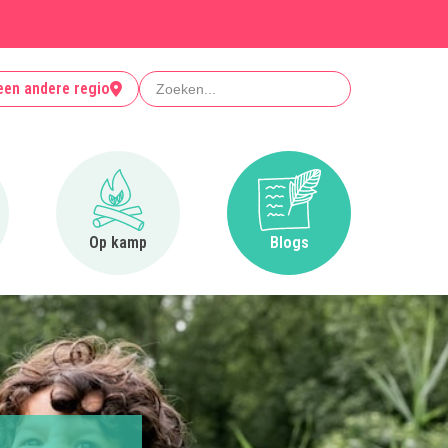
Zoeken
een andere regio
r Clubjes
Ga naar Op kamp
Ga naar Blogs
Op kamp
Blogs