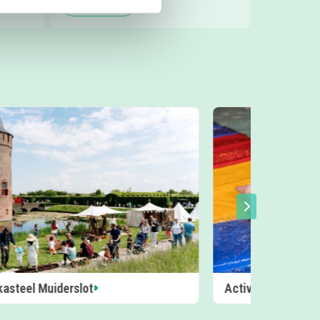
Lees meer
teiten in het zwembad in Blaricum
ZomerLab op Pam