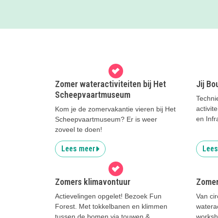
Zomer wateractiviteiten bij Het
Jij B
Scheepvaartmuseum
Technie
activit
Kom je de zomervakantie vieren bij Het
en Infr
Scheepvaartmuseum? Er is weer
zoveel te doen!
Lees meer
Lees
Zomers klimavontuur
Zomer
Actievelingen opgelet! Bezoek Fun
Van cir
Forest. Met tokkelbanen en klimmen
waterac
tussen de bomen via touwen &
worksho