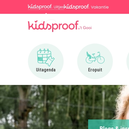
't Gooi
Ga naar Uitagenda
Ga naar Eropuit
Uitagenda
Eropuit
Blogs & ins