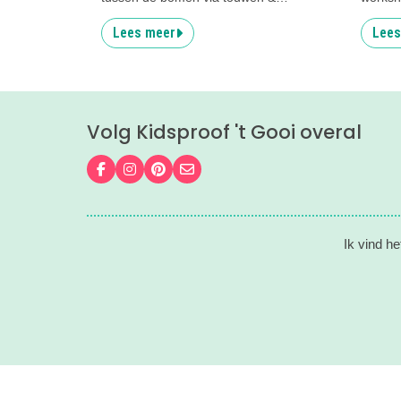
bruggen
Muiden
Lees meer
Lees
Volg Kidsproof 't Gooi overal
Volg ons op Facebook
Volg ons op Instagram
Volg ons op Pinterest
Mail ons
Ik vind he