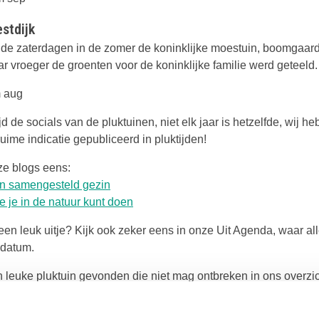
estdijk
p de zaterdagen in de zomer de koninklijke moestuin, boomgaard
 vroeger de groenten voor de koninklijke familie werd geteeld.
/m aug
ijd de socials van de pluktuinen, niet elk jaar is hetzelfde, wij 
ime indicatie gepubliceerd in pluktijden!
e blogs eens:
n samengesteld gezin
e je in de natuur kunt doen
en leuk uitje? Kijk ook zeker eens in onze Uit Agenda, waar all
 datum.
en leuke pluktuin gevonden die niet mag ontbreken in ons overzi
en via maud@kidsproof.nl