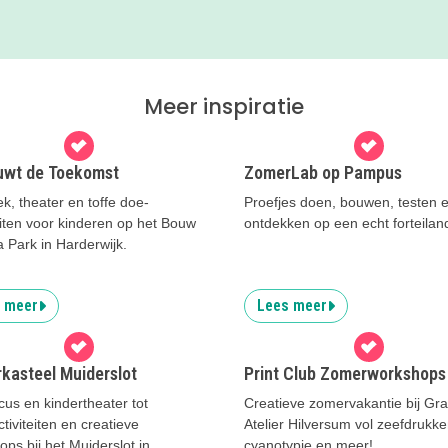
Meer inspiratie
ouwt de Toekomst
ZomerLab op Pampus
k, theater en toffe doe-
Proefjes doen, bouwen, testen 
eiten voor kinderen op het Bouw
ontdekken op een echt forteilan
a Park in Harderwijk.
 meer
Lees meer
kasteel Muiderslot
Print Club Zomerworkshops
cus en kindertheater tot
Creatieve zomervakantie bij Gra
tiviteiten en creatieve
Atelier Hilversum vol zeefdrukke
ps bij het Muiderslot in
cyanotypie en meer!