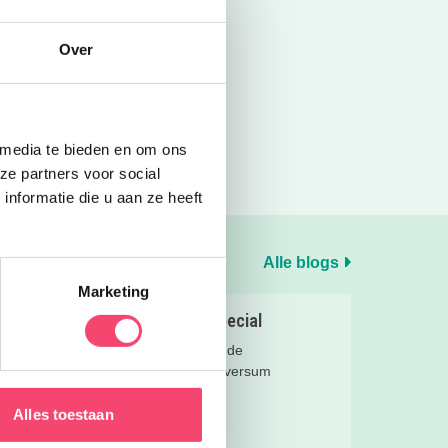
Over
 media te bieden en om ons
ze partners voor social
nformatie die u aan ze heeft
Alle blogs
Marketing
: een
Hilversum Zomerspecial
Eropuit met de kids in de
zomer(vakantie) in Hilversum
van
Alles toestaan