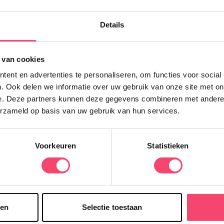
ebsite
Details
WhatsApp
 van cookies
’t Gooi
ent en advertenties te personaliseren, om functies voor social
. Ook delen we informatie over uw gebruik van onze site met on
e. Deze partners kunnen deze gegevens combineren met andere i
erzameld op basis van uw gebruik van hun services.
Lees ook:
Voorkeuren
Statistieken
s zomervakantie in ’t Gooi
Toren beklimmen in Naarden
uniek zomeruitje
akantie | Zes weken zijn de
n lekker vrij en is er zoveel te
Beklim de toren van Grote Kerk
n in onze regio. We hebben
Naarden en beleef het verhaal 
uke eropuit tips voor je op een
sen
Selectie toestaan
Johannes!
ezet.