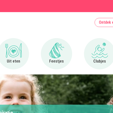
Ontdek 
Ga naar Uit eten
Ga naar Feestjes
Ga naa
Uit eten
Feestjes
Clubjes
piratie