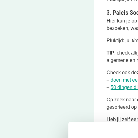
3. Paleis So
Hier kun je o
bezoeken, waar
Pluktijd: jul t
TIP
: check alt
algemene en ru
Check ook dez
–
doen met ee
–
50 dingen di
Op zoek naar e
gesorteerd op
Heb jij zelf e
dan zeker wet