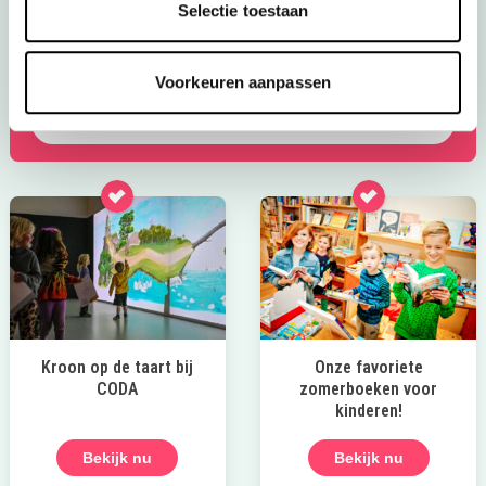
gaan. In Hilversum en omgeving vind je volop leuke
Selectie toestaan
activiteiten voor gezinnen. Van natuuravonturen en
creatieve workshops tot kinderfilms, sportieve uitjes en
bijzondere evenementen.
Voorkeuren aanpassen
bekijk ze allemaal
Kroon op de taart bij
Onze favoriete
CODA
zomerboeken voor
kinderen!
Bekijk nu
Bekijk nu