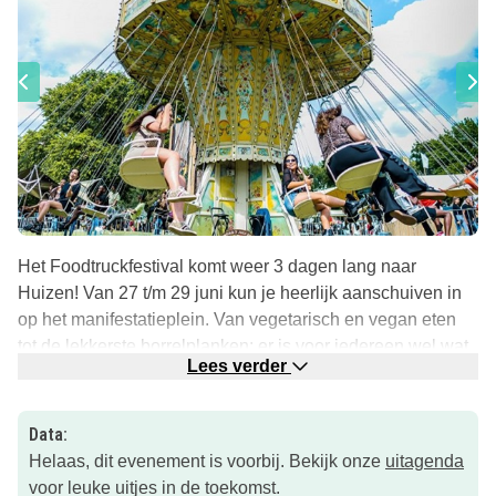
Het Foodtruckfestival komt weer 3 dagen lang naar
Huizen! Van 27 t/m 29 juni kun je heerlijk aanschuiven in
op het manifestatieplein. Van vegetarisch en vegan eten
tot de lekkerste borrelplanken; er is voor iedereen wel wat
Lees verder
lekkers te vinden!
Kinderactiviteiten
Data:
Het festival is voor alle leeftijden toegankelijk maar ook
Helaas, dit evenement is voorbij. Bekijk onze
uitagenda
zeker voor kids! Zo kunnen kinderen geschminkt worden,
voor leuke uitjes in de toekomst.