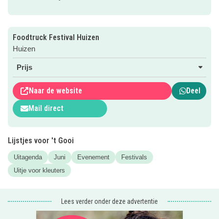
of kiezen ze voor een glitter tattoos.
Wil je meer weten? Klik dan op de roze button om naar de
website te gaan!
Foodtruck Festival Huizen
Huizen
Tip
: kijk hier voor meer leuke
gezinsuitjes in de zomer!
Prijs
Naar de website
Deel
Mail direct
Lijstjes voor 't Gooi
Uitagenda
Juni
Evenement
Festivals
Uitje voor kleuters
Lees verder onder deze advertentie