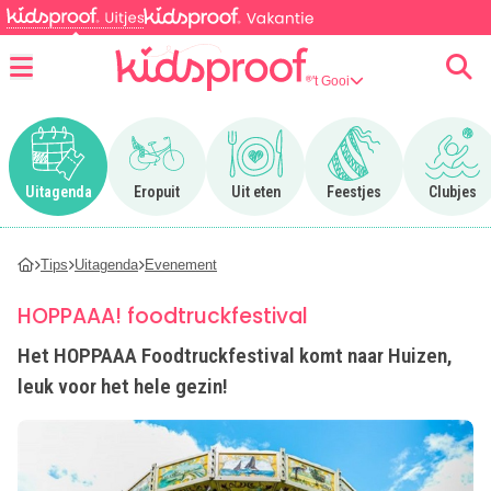
't Gooi
Menu
Ga naar Uitagenda
Ga naar Eropuit
Ga naar Uit eten
Ga naar Feestjes
Ga n
Uitagenda
Eropuit
Uit eten
Feestjes
Clubjes
Tips
Uitagenda
Evenement
HOPPAAA! foodtruckfestival
Het HOPPAAA Foodtruckfestival komt naar Huizen,
leuk voor het hele gezin!