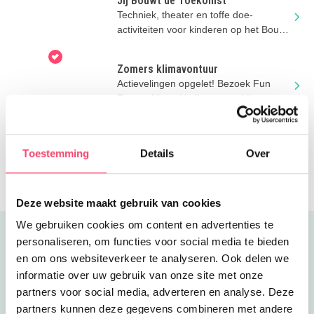
Jij Bouwt de Toekomst
Techniek, theater en toffe doe-
activiteiten voor kinderen op het Bouw
en Infra Park in Harderwijk.
Zomers klimavontuur
Actievelingen opgelet! Bezoek Fun
Forest. Met tokkelbanen en klimmen
tussen de bomen via touwen &
bruggen
Zomer wateractiviteiten bij Het
Scheepvaartmuseum
Kom je de zomervakantie vieren bij Het
Toestemming
Details
Over
Scheepvaartmuseum? Er is weer
zoveel te doen!
Deze website maakt gebruik van cookies
We gebruiken cookies om content en advertenties te
Uitgelicht
personaliseren, om functies voor social media te bieden
en om ons websiteverkeer te analyseren. Ook delen we
informatie over uw gebruik van onze site met onze
partners voor social media, adverteren en analyse. Deze
partners kunnen deze gegevens combineren met andere