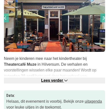
Neem je kinderen mee naar het kindertheater bij
Theatercafé Muze
in Hilversum. De verhalen en
voorstellingen wisselen elke paar maanden! Wordt op
zaterdag 20 april
betoverd door het verhaal van
Lees verder
‘Rotkopje’.
De poppenshow biedt een unieke en frisse kijk op de
Data:
klassieke sprookjes. Laat je meenemen op een
Helaas, dit evenement is voorbij. Bekijk onze
uitagenda
betoverende reis terwijl kleurrijke poppen op onverwachte
voor leuke uitjes in de toekomst.