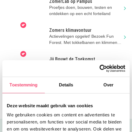
ZomerLab op Pampus
Proefjes doen, bouwen, testen en
ontdekken op een echt forteiland
Zomers klimavontuur
Actievelingen opgelet! Bezoek Fun
Forest. Met tokkelbanen en klimmen
tussen de bomen via touwen &
bruggen
Jij Bouwt de Toekomst
Techniek, theater en toffe doe-
activiteiten voor kinderen op het Bouw
en Infra Park in Harderwijk.
Toestemming
Details
Over
Zomer wateractiviteiten bij Het
Scheepvaartmuseum
Kom je de zomervakantie vieren bij Het
Scheepvaartmuseum? Er is weer
Deze website maakt gebruik van cookies
zoveel te doen!
We gebruiken cookies om content en advertenties te
personaliseren, om functies voor social media te bieden
en om ons websiteverkeer te analyseren. Ook delen we