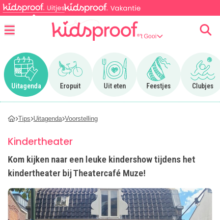
't Gooi
Menu
Ga naar Uitagenda
Ga naar Eropuit
Ga naar Uit eten
Ga naar Feestjes
Ga n
Uitagenda
Eropuit
Uit eten
Feestjes
Clubjes
Tips
Uitagenda
Voorstelling
Kindertheater
Kom kijken naar een leuke kindershow tijdens het
kindertheater bij Theatercafé Muze!