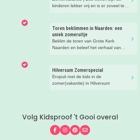
kinderen lekker vrij en is er zoveel te
beleven in onze regio. We hebben
superleuke eropuit tips voor je op een
rijtje gezet.
Toren beklimmen in Naarden: een
uniek zomeruitje
Beklim de toren van Grote Kerk
Naarden en beleef het verhaal van
Johannes!
Hilversum Zomerspecial
Eropuit met de kids in de
zomer(vakantie) in Hilversum
Volg Kidsproof 't Gooi overal
Volg ons op Facebook
Volg ons op Instagram
Volg ons op Pinterest
Mail ons