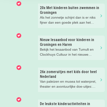
20x Met kinderen buiten zwemmen in
Groningen
Als het zonnetje schijnt dan is er niks
fijner dan een goede plek aan het
water met kids. Van strand tot meer en
van zwembad tot de zee, er valt
genoeg buiten te zwemmen in
Nieuw lesaanbod voor kinderen in
Groningen. In dit blog vind je de 20
Groningen en Haren
leukste plekken!
Bekijk het lesaanbod van Tumult en
Clockhuys Cultuur in het nieuwe
schooljaar. Meld je kind nu aan!
26x zomeruitjes met kids door heel
Nederland
Van paleizen en musea tot waterpret,
theater en avontuurlijke doe-uitjes:
ontdek 26 favoriete zomeruitjes voor
gezinnen door heel Nederland.
De leukste kinderactiviteiten in