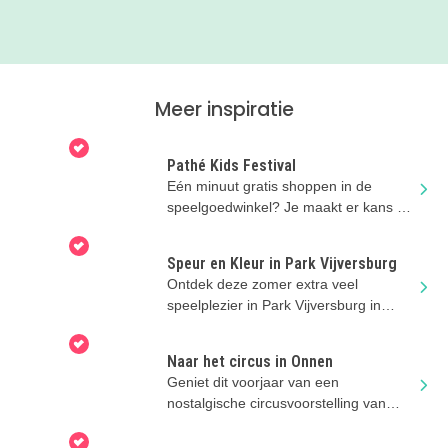
Meer inspiratie
Pathé Kids Festival
Eén minuut gratis shoppen in de
speelgoedwinkel? Je maakt er kans op
na je bioscoopbezoek deze zomer!
Speur en Kleur in Park Vijversburg
Ontdek deze zomer extra veel
speelplezier in Park Vijversburg in
Tytsjerk, vlak bij Leeuwarden.
Naar het circus in Onnen
Geniet dit voorjaar van een
nostalgische circusvoorstelling van
Circus Snor!