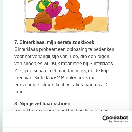
7. Sinterklaas, mijn eerste zoekboek
Sinterklaas probeert een oplossing te bedenken
voor het verlanglijstje van Tibo, die een regen
van snoepjes wil. Kijk maar mee bij Sinterklaas.
Zie jij de schaal met mandarijntjes, en de kop
thee van Sinterklaas? Prentenboek met
eenvoudige, kleurrijke illustraties. Vanaf ca. 2
jaar.
8. Nijntje zet haar schoen
Sinterklaas is weer in het land en Nijntje mag
haar schoen zetten. Maar eerst maakt ze
natuurlijk een mooie tekening, doet ze een wortel
erbij en zingt ze een liedje. Klein vierkant