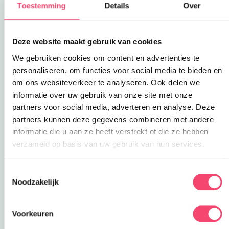
Toestemming
Details
Over
hardkartonnen prentenboekje met eenvoudige
kleurenillustraties. Vanaf ca. 1,5 jaar.
Deze website maakt gebruik van cookies
9. De mooiste Sinterklaasverhalen
Het eerste verhaal gaat over Hoofdpiet die geen
We gebruiken cookies om content en advertenties te
zin heeft om cadeautjes rond te brengen. Verder
personaliseren, om functies voor social media te bieden en
drie verhalen over een jongetje dat zelf
om ons websiteverkeer te analyseren. Ook delen we
Sinterklaas wil worden, de verdwijning van het
informatie over uw gebruik van onze site met onze
boek van Sinterklaas en een verliefde Sint. Met
partners voor social media, adverteren en analyse. Deze
kleurenillustraties. Voorlezen vanaf ca. 5 jaar.
partners kunnen deze gegevens combineren met andere
informatie die u aan ze heeft verstrekt of die ze hebben
10. Woezel & Pip, aftellen tot Sinterklaas
verzameld op basis van uw gebruik van hun services.
Woezel en Pip kunnen niet wachten tot het
Sinterklaas is. Ze zingen liedjes, maken
Toestemmingsselectie
verlanglijstjes en zetten hun schoen. Maar als het
Noodzakelijk
zover is, begint het te stormen. Kan de Sint hun
hok wel vinden? Vanaf ca. 3 jaar.
Voorkeuren
Veel leesplezier!