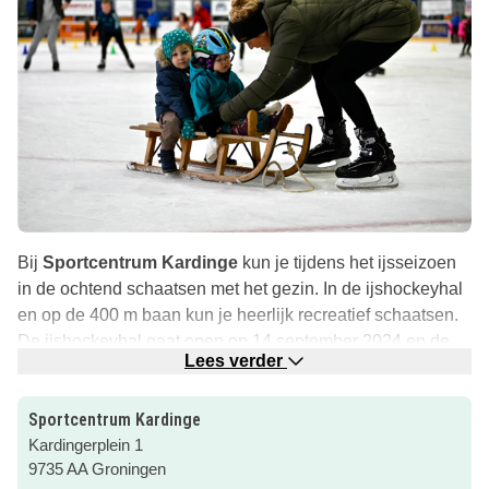
Bij
Sportcentrum Kardinge
kun je tijdens het ijsseizoen
in de ochtend schaatsen met het gezin. In de ijshockeyhal
en op de 400 m baan kun je heerlijk recreatief schaatsen.
De ijshockeyhal gaat open op 14 september 2024 en de
Lees verder
400-meterbaan volgt later op 12 oktober 2024. Beiden
banen sluiten op 23 maart 2025 weer. In de ijshockeyhal
Sportcentrum Kardinge
staan op zondagochtend sleetjes en schaatshekjes klaar
Kardingerplein 1
voor jullie.
9735 AA Groningen