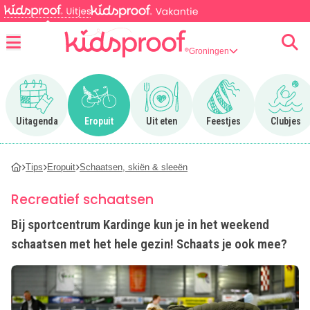
Groningen
Menu
Ga naar Uitagenda
Ga naar Eropuit
Ga naar Uit eten
Ga naar Feestjes
Ga n
Uitagenda
Eropuit
Uit eten
Feestjes
Clubjes
Tips
Eropuit
Schaatsen, skiën & sleeën
Recreatief schaatsen
Bij sportcentrum Kardinge kun je in het weekend
schaatsen met het hele gezin! Schaats je ook mee?