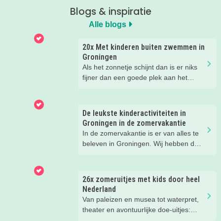
Blogs & inspiratie
Alle blogs
20x Met kinderen buiten zwemmen in
Groningen
Als het zonnetje schijnt dan is er niks
fijner dan een goede plek aan het
water met kids. Van strand tot meer en
van zwembad tot de zee, er valt
genoeg buiten te zwemmen in
De leukste kinderactiviteiten in
Groningen. In dit blog vind je de 20
Groningen in de zomervakantie
leukste plekken!
In de zomervakantie is er van alles te
beleven in Groningen. Wij hebben de
leukste tips voor ouders en kids voor je
op een rij gezet.
26x zomeruitjes met kids door heel
Nederland
Van paleizen en musea tot waterpret,
theater en avontuurlijke doe-uitjes:
ontdek 26 favoriete zomeruitjes voor