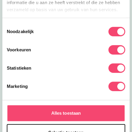
informatie die u aan ze heeft verstrekt of die ze hebben
verzameld op basis van uw gebruik van hun services.
Toestemmingsselectie
Noodzakelijk
Voorkeuren
Statistieken
Marketing
Zomertips voor jou!
Tijd voor nieuwe zomerplannen! Wil jij mijn
zomervakantietips gratis ontvangen? Klik op de link
Alles toestaan
dan mail ik je mijn uittips
Meld je aan