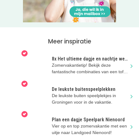
Meer inspiratie
8x Het ultieme dagje en nachtje weg
met kinderen!
Zomervakantietip! Bekijk deze
fantastische combinaties van een tof
uitje en een super kinderhotel!
De leukste buitenspeelplekken
De leukste buiten speelplekjes in
Groningen voor in de vakantie.
Plan een dagje Speelpark Nienoord
Vier op en top zomervakantie met een
uitje naar Landgoed Nienoord!