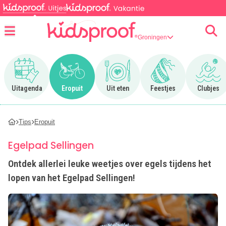
Groningen
Menu
Ga naar Uitagenda
Ga naar Eropuit
Ga naar Uit eten
Ga naar Feestjes
Ga n
Uitagenda
Eropuit
Uit eten
Feestjes
Clubjes
Tips
Eropuit
Egelpad Sellingen
Ontdek allerlei leuke weetjes over egels tijdens het
lopen van het Egelpad Sellingen!