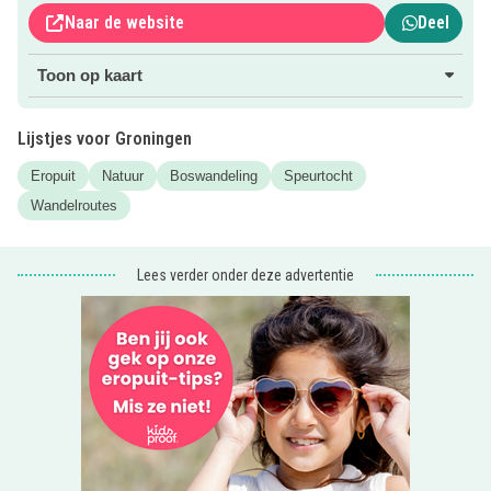
vragen krijg je tijdens het lopen van dit pad antwoord.
Naar de website
Deel
Meer info
Toon op kaart
Voor meer info klik je op de roze button.
Tip
: kijk voor meer inspiratie in onze
actuele blogs
Lijstjes voor Groningen
Eropuit
Natuur
Boswandeling
Speurtocht
Wandelroutes
Lees verder onder deze advertentie