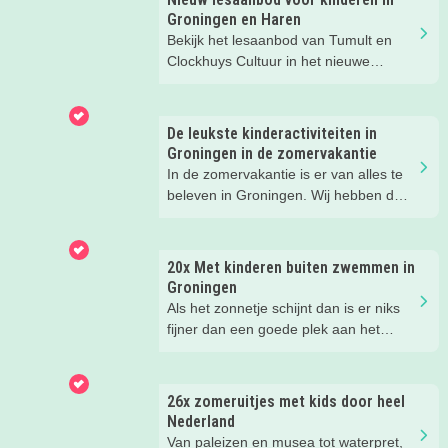
Groningen en Haren
Bekijk het lesaanbod van Tumult en
Clockhuys Cultuur in het nieuwe
schooljaar. Meld je kind nu aan!
De leukste kinderactiviteiten in
Groningen in de zomervakantie
In de zomervakantie is er van alles te
beleven in Groningen. Wij hebben de
leukste tips voor ouders en kids voor je
op een rij gezet.
20x Met kinderen buiten zwemmen in
Groningen
Als het zonnetje schijnt dan is er niks
fijner dan een goede plek aan het
water met kids. Van strand tot meer en
van zwembad tot de zee, er valt
genoeg buiten te zwemmen in
26x zomeruitjes met kids door heel
Groningen. In dit blog vind je de 20
Nederland
leukste plekken!
Van paleizen en musea tot waterpret,