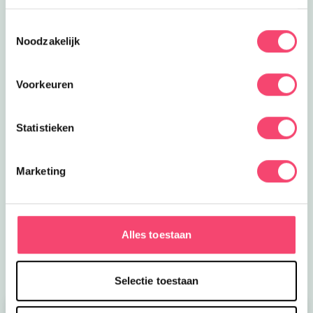
Toestemmingsselectie
Noodzakelijk
Voorkeuren
Statistieken
Zomertips voor jou!
Marketing
Tijd voor nieuwe zomerplannen! Wil jij mijn
zomervakantietips gratis ontvangen? Klik op de link
dan mail ik je mijn uittips
Alles toestaan
Meld je aan
Selectie toestaan