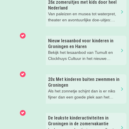
26x zomeruitjes met kids door heel
Nederland
Van paleizen en musea tot waterpret,
theater en avontuurlijke doe-uitjes:
ontdek 26 favoriete zomeruitjes voor
gezinnen door heel Nederland.
Nieuw lesaanbod voor kinderen in
Groningen en Haren
Bekijk het lesaanbod van Tumult en
Clockhuys Cultuur in het nieuwe
schooljaar. Meld je kind nu aan!
20x Met kinderen buiten zwemmen in
Groningen
Als het zonnetje schijnt dan is er niks
fijner dan een goede plek aan het
water met kids. Van strand tot meer en
van zwembad tot de zee, er valt
genoeg buiten te zwemmen in
De leukste kinderactiviteiten in
Groningen. In dit blog vind je de 20
Groningen in de zomervakantie
leukste plekken!