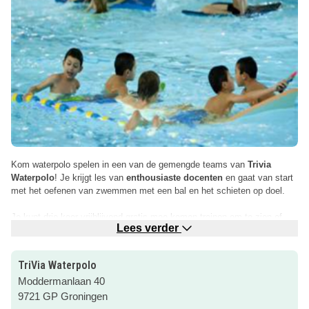
Kom waterpolo spelen in een van de gemengde teams van
Trivia
Waterpolo
! Je krijgt les van
enthousiaste docenten
en gaat van start
met het oefenen van zwemmen met een bal en het schieten op doel.
Je kunt drie keer vrijblijvend gratis mee komen trainen om te zien of
Lees verder
waterpolo iets voor jou is!
Kijk op de website van TriVia Waterpolo voor meer informatie door op
TriVia Waterpolo
de roze button te klikken.
Moddermanlaan 40
9721 GP Groningen
Je kunt ook
wedstrijdzwemmen bij TriVia
!