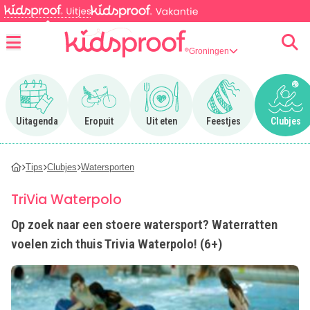
Groningen
Menu
Ga naar Uitagenda
Ga naar Eropuit
Ga naar Uit eten
Ga naar Feestjes
Ga n
Uitagenda
Eropuit
Uit eten
Feestjes
Clubjes
Tips
Clubjes
Watersporten
TriVia Waterpolo
Op zoek naar een stoere watersport? Waterratten
voelen zich thuis Trivia Waterpolo! (6+)