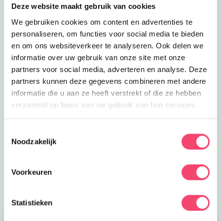
Deze website maakt gebruik van cookies
We gebruiken cookies om content en advertenties te
personaliseren, om functies voor social media te bieden
en om ons websiteverkeer te analyseren. Ook delen we
informatie over uw gebruik van onze site met onze
partners voor social media, adverteren en analyse. Deze
partners kunnen deze gegevens combineren met andere
informatie die u aan ze heeft verstrekt of die ze hebben
verzameld op basis van uw gebruik van hun services.
Zomertips voor jou!
Toestemmingsselectie
Tijd voor nieuwe zomerplannen! Wil jij mijn
Noodzakelijk
zomervakantietips gratis ontvangen? Klik op de link
dan mail ik je mijn uittips
Voorkeuren
Meld je aan
Statistieken