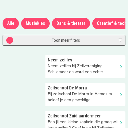
Alle
Muziekles
Dans & theater
Creatief & tech
Toon meer filters
Neem zeilles
Neem zeilles bij Zeilvereniging
Schildmeer en word een echte
waterrat!
Zeilschool De Morra
Bij zeilschool De Morra in Hemelum
beleef je een geweldige
zeilvakantieweek!
Zeilschool Zuidlaardermeer
Ben jij een kleine kapitein die graag wil
leren zeilen? Geef je op bij Zeilschool