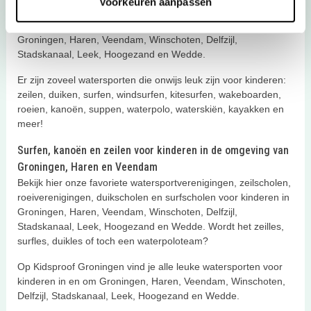
Voorkeuren aanpassen
water liggen. Daarom hebben wij op Kidsproof Groningen de
leukste watersporten voor kinderen verzameld in en om
Groningen, Haren, Veendam, Winschoten, Delfzijl,
Stadskanaal, Leek, Hoogezand en Wedde.
Er zijn zoveel watersporten die onwijs leuk zijn voor kinderen:
zeilen, duiken, surfen, windsurfen, kitesurfen, wakeboarden,
roeien, kanoën, suppen, waterpolo, waterskiën, kayakken en
meer!
Surfen, kanoën en zeilen voor kinderen in de omgeving van
Groningen, Haren en Veendam
Bekijk hier onze favoriete watersportverenigingen, zeilscholen,
roeiverenigingen, duikscholen en surfscholen voor kinderen in
Groningen, Haren, Veendam, Winschoten, Delfzijl,
Stadskanaal, Leek, Hoogezand en Wedde. Wordt het zeilles,
surfles, duikles of toch een waterpoloteam?
Op Kidsproof Groningen vind je alle leuke watersporten voor
kinderen in en om Groningen, Haren, Veendam, Winschoten,
Delfzijl, Stadskanaal, Leek, Hoogezand en Wedde.