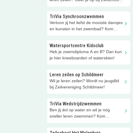
Zuidlaardermeer!
TriVia Synchroonzwemmen
Vertoon jij het liefst de mooiste dansjes
en kunsten in het zwembad? Kom
synchroonzwemmen bij TriVia!
Watersportcentre Kidsclub
Heb je zwemdiploma A en B? Dan kun
je hier kneeboarden of waterskien!
Leren zeilen op Schildmeer
Wil je leren zeilen? Wordt nu jeugdlid
bij Zeilvereniging Schildmeer!
TriVia Wedstrijdzwemmen
Ben jij dol op water en wil je nóg
sneller leren zwemmen? Kom
wedstrijdzwemmen bij TriVia! (6+)
Zeilschool Het Molenhuis