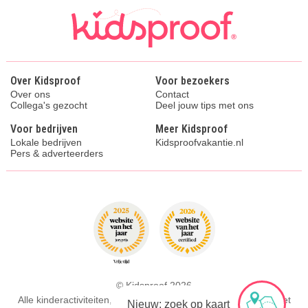
Over Kidsproof
Voor bezoekers
Over ons
Contact
Collega's gezocht
Deel jouw tips met ons
Voor bedrijven
Meer Kidsproof
Lokale bedrijven
Kidsproofvakantie.nl
Pers & adverteerders
© Kidsproof 2026
Alle kinderactiviteiten, uitjes en de leukste tips voor ouders met
Nieuw: zoek op kaart