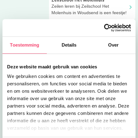
Zeilen leren bij Zeilschool Het
Molenhuis in Woudsend is een feestje!
TriVia Waterpolo
Op zoek naar een stoere watersport?
Waterratten voelen zich thuis Trivia
Toestemming
Details
Over
Waterpolo! (6+)
Leren zeilen op Oldambtmeer
Bij Zeilschool Blauwestad geven ze
Deze website maakt gebruik van cookies
jeugdzeillessen in voor- en najaar. Of
We gebruiken cookies om content en advertenties te
kom naar de zomer zeilweek.
personaliseren, om functies voor social media te bieden
Wakepark Groningen
en om ons websiteverkeer te analyseren. Ook delen we
Gek op watersporten? Kom
informatie over uw gebruik van onze site met onze
wakeboarden of volg een training bij
partners voor social media, adverteren en analyse. Deze
Wakepark Groningen!
partners kunnen deze gegevens combineren met andere
Zeilschool ’t Garijp
informatie die u aan ze heeft verstrekt of die ze hebben
Spetterende avonturen beleef je bij
verzameld op basis van uw gebruik van hun services.
Zeilschool 't Garijp in Goingarijp.