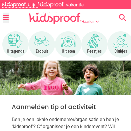
Haarlem
Menu
Ga naar Uitagenda
Ga naar Eropuit
Ga naar Uit eten
Ga naar Feestjes
Ga n
Uitagenda
Eropuit
Uit eten
Feestjes
Clubjes
Aanmelden tip of activiteit
Ben je een lokale ondernemer/organisatie en ben je
‘kidsproof’? Of organiseer je een kinderevent? Wil