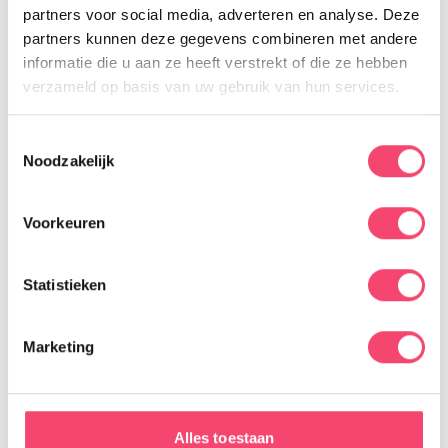
partners voor social media, adverteren en analyse. Deze
partners kunnen deze gegevens combineren met andere
informatie die u aan ze heeft verstrekt of die ze hebben
verzameld op basis van uw gebruik van hun services.
Toestemmingsselectie
Website
Noodzakelijk
Voorkeuren
Afbeelding
Sleep bestanden hierheen of
Selecteer bestanden
Statistieken
Toegestane bestandstypen: jpg, jpeg, png, gif,
webp, Max. bestandsgrootte: 3,072 GB.
Marketing
Toestemming
*
Ik geef Kidsproof toestemming mijn data te
gebruiken volgens de privacyverklaring op deze
Alles toestaan
website, alleen voor het verwerken van dit