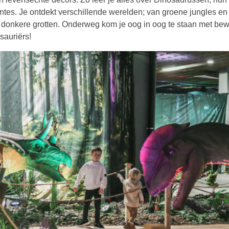
tes. Je ontdekt verschillende werelden; van groene jungles en
 donkere grotten. Onderweg kom je oog in oog te staan met b
sauriërs!