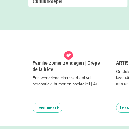
Familie zomer zondagen | Crêpe
ARTIS
de la bête
Ontdek
levend
Een wervelend circusverhaal vol
een and
acrobatiek, humor en spektakel | 4+
Lees meer
Lees