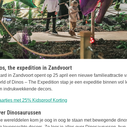
os, the expedition in Zandvoort
rd in Zandvoort opent op 25 april een nieuwe familieattractie 
ld of Dinos – The Expedition stap je een expeditie binnen vol 
en indrukwekkende decors.
Deze link opent in een nieuwe
aartjes met 25% Kidsproof Korting
over Dinosaurussen
nde werelddelen kom je oog in oog te staan met bewegende dino
in levensechte decors. Zo leer je alles over Dinosaurussen, hu