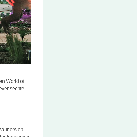
van World of
levensechte
 tab
sauriërs op
n leefomgeving