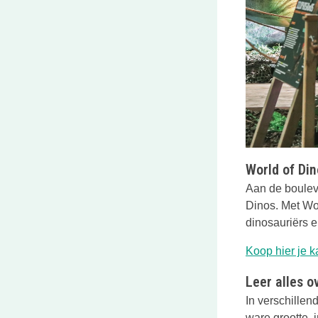
World of Din
Aan de bouleva
Dinos. Met Wor
dinosauriërs 
Koop hier je k
Leer alles 
In verschille
ware grootte, 