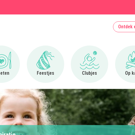
Ontdek 
Ga naar Uit eten
Ga naar Feestjes
Ga naar Clubjes
 eten
Feestjes
Clubjes
Op k
piratie