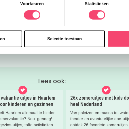
Voorkeuren
Statistieken
ebsite
WhatsApp
sen
Selectie toestaan
of Dinos met korting!
Lees ook:
vakantie uitjes in Haarlem
26x zomeruitjes met kids do
Voor kinderen en gezinnen
heel Nederland
eft Haarlem allemaal te bieden
Van paleizen en musea tot water
omervakantie? Nou: genoeg!
theater en avontuurlijke doe-uitj
ezins-uitjes, toffe activiteiten
ontdek 26 favoriete zomeruitjes