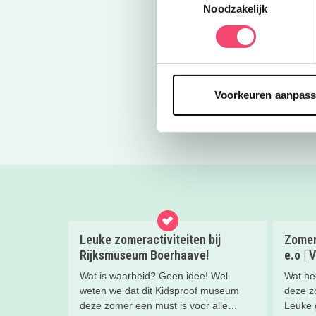
Noodzakelijk
Naar de w
Deel via 
Voorkeuren aanpas
Blogs
Bezoek World 
Leuke zomeractiviteiten bij
Zomer
Rijksmuseum Boerhaave!
e.o | 
Wat is waarheid? Geen idee! Wel
Wat he
weten we dat dit Kidsproof museum
deze z
deze zomer een must is voor alle
Leuke g