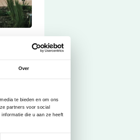
,5 uur onder
tig uitzicht
Over
locatie ligt
et een frisse
Sluiten
 uitje voor
 media te bieden en om ons
ze partners voor social
nformatie die u aan ze heeft
bsitebutton