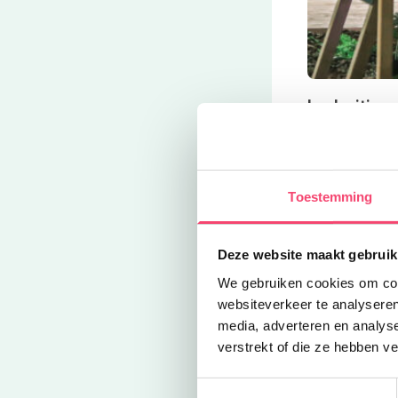
Leuk uitje v
Deze ervaring 
de pannen. Op 
op zee.
Toestemming
Dagje Zandv
Deze belevenis
Deze website maakt gebruik
namelijk vlak 
strandwandelin
We gebruiken cookies om cont
het hele gezin
websiteverkeer te analyseren
media, adverteren en analys
Kidsproof Ko
verstrekt of die ze hebben v
D
Via
deze link
lees je meer ov
Toestemmingsselectie