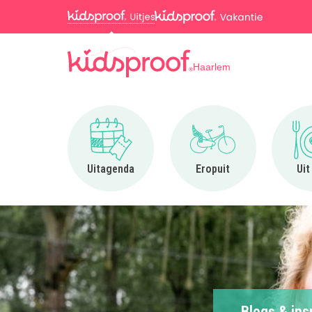
Haarlem
Ga naar Uitagenda
Ga naar Eropuit
Uitagenda
Eropuit
Uit
Blogs & ins