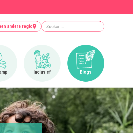
Zoeken
een andere regio
Ga naar Op kamp
Ga naar Inclusief
Ga naar Blogs
amp
Inclusief
Blogs