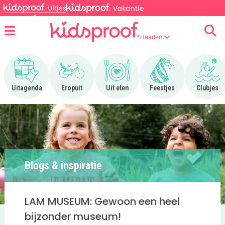
Haarlem
Menu
Ga naar Uitagenda
Ga naar Eropuit
Ga naar Uit eten
Ga naar Feestjes
Ga n
Uitagenda
Eropuit
Uit eten
Feestjes
Clubjes
Blogs & inspiratie
LAM MUSEUM: Gewoon een heel
bijzonder museum!