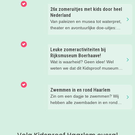
voor de kids, leuke musea met een
familieprogramma... lees mee en vul
26x zomeruitjes met kids door heel
de vakantie met allemaal leuke uitjes
Nederland
en activiteiten!
Van paleizen en musea tot waterpret,
theater en avontuurlijke doe-uitjes:
ontdek 26 favoriete zomeruitjes voor
gezinnen door heel Nederland.
Leuke zomeractiviteiten bij
Rijksmuseum Boerhaave!
Wat is waarheid? Geen idee! Wel
weten we dat dit Kidsproof museum
deze zomer een must is voor alle
nieuwsgierige kids! Met verdraaid
leuke testjes, ongeloofwaardige
Zwemmen in en rond Haarlem
wiskunde, waterspeeltuin,
Zin om een dagje te zwemmen? Wij
zomerworkshops en nog veel meer bij
hebben alle zwembaden in en rond
Rijksmuseum Boerhaave in Leiden!
Haarlem voor je op een rijtje gezet!
Kies uit binnen- en buitenzwembaden
en tussen simpele zwembaden en
echte zwemparadijzen.