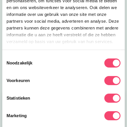
personaliseren, om functies voor social media te bieden
en om ons websiteverkeer te analyseren. Ook delen we
informatie over uw gebruik van onze site met onze
partners voor social media, adverteren en analyse. Deze
Een kidsproof Zomervakantie!
partners kunnen deze gegevens combineren met andere
informatie die u aan ze heeft verstrekt of die ze hebben
Nog een paar weken vakantie! Daar halen we nog
verzameld op basis van uw gebruik van hun services.
even alles uit wat er in zit in Haarlem e.o. Van
acrobatiekworkshop tot creatieve familiedag en meer:
Toestemmingsselectie
lees hier wat er te doen is de komende weken.
Noodzakelijk
Bekijk
Voorkeuren
Statistieken
Marketing