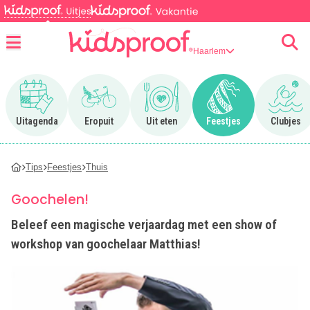
Haarlem
Menu
Ga naar Uitagenda
Ga naar Eropuit
Ga naar Uit eten
Ga naar Feestjes
Ga n
Uitagenda
Eropuit
Uit eten
Feestjes
Clubjes
Tips
Feestjes
Thuis
Goochelen!
Beleef een magische verjaardag met een show of
workshop van goochelaar Matthias!