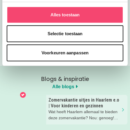
Kroon op de taart bij
Onze favoriete
CODA
zomerboeken voor
Alles toestaan
kinderen!
Bekijk nu
Bekijk nu
Selectie toestaan
Voorkeuren aanpassen
Blogs & inspiratie
Alle blogs
Zomervakantie uitjes in Haarlem e.o
| Voor kinderen en gezinnen
Wat heeft Haarlem allemaal te bieden
deze zomervakantie? Nou: genoeg!
Leuke gezins-uitjes, toffe activiteiten