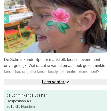
De Schminkende Spetter maakt elk feest of evenement
onvergetelijk! Wat dacht je van allemaal leuk geschminkte
kindertjes op jullie kinderfeestje of familie-evenement?
Kleurrijke schmink-creaties
Lees verder
Van sprookjesfiguren tot superhelden – alles is mogelijk!
De Schminkende Spetter zorgt voor kleurrijke creaties die
de Schminkende Spetter
zowel kinderen als volwassenen verrassen.
Hospeslaan 48
2015 GL Haarlem
Workshop: Zelf leren schminken