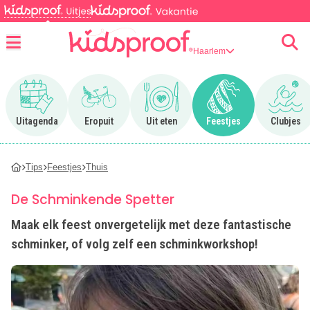
Haarlem
Menu
Ga naar Uitagenda
Ga naar Eropuit
Ga naar Uit eten
Ga naar Feestjes
Ga n
Uitagenda
Eropuit
Uit eten
Feestjes
Clubjes
Tips
Feestjes
Thuis
De Schminkende Spetter
Maak elk feest onvergetelijk met deze fantastische
schminker, of volg zelf een schminkworkshop!