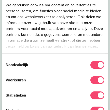
We gebruiken cookies om content en advertenties te
personaliseren, om functies voor social media te bieden
en om ons websiteverkeer te analyseren. Ook delen we
informatie over uw gebruik van onze site met onze
partners voor social media, adverteren en analyse. Deze
partners kunnen deze gegevens combineren met andere
informatie die u aan ze heeft verstrekt of die ze hebben
Een kidsproof Zomervakantie!
verzameld op basis van uw gebruik van hun services.
Nog een paar weken vakantie! Daar halen we nog
Toestemmingsselectie
even alles uit wat er in zit in Haarlem e.o. Van
Noodzakelijk
acrobatiekworkshop tot creatieve familiedag en meer:
lees hier wat er te doen is de komende weken.
Voorkeuren
Bekijk
Statistieken