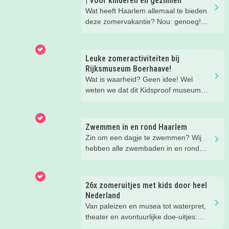
| Voor kinderen en gezinnen
Wat heeft Haarlem allemaal te bieden
deze zomervakantie? Nou: genoeg!
Leuke gezins-uitjes, toffe activiteiten
voor de kids, leuke musea met een
familieprogramma... lees mee en vul
Leuke zomeractiviteiten bij
de vakantie met allemaal leuke uitjes
Rijksmuseum Boerhaave!
en activiteiten!
Wat is waarheid? Geen idee! Wel
weten we dat dit Kidsproof museum
deze zomer een must is voor alle
nieuwsgierige kids! Met verdraaid
leuke testjes, ongeloofwaardige
Zwemmen in en rond Haarlem
wiskunde, waterspeeltuin,
Zin om een dagje te zwemmen? Wij
zomerworkshops en nog veel meer bij
hebben alle zwembaden in en rond
Rijksmuseum Boerhaave in Leiden!
Haarlem voor je op een rijtje gezet!
Kies uit binnen- en buitenzwembaden
en tussen simpele zwembaden en
26x zomeruitjes met kids door heel
echte zwemparadijzen.
Nederland
Van paleizen en musea tot waterpret,
theater en avontuurlijke doe-uitjes:
ontdek 26 favoriete zomeruitjes voor