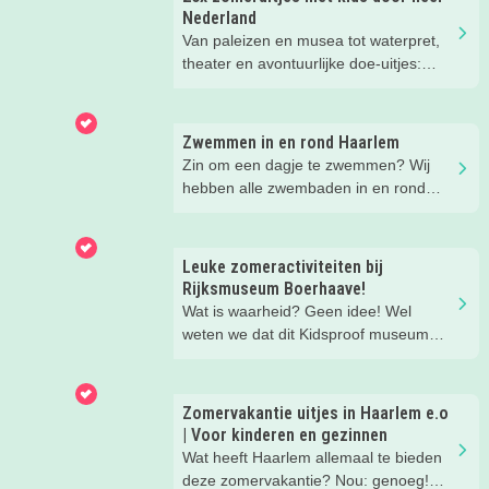
Nederland
Van paleizen en musea tot waterpret,
theater en avontuurlijke doe-uitjes:
ontdek 26 favoriete zomeruitjes voor
gezinnen door heel Nederland.
Zwemmen in en rond Haarlem
Zin om een dagje te zwemmen? Wij
hebben alle zwembaden in en rond
Haarlem voor je op een rijtje gezet!
Kies uit binnen- en buitenzwembaden
en tussen simpele zwembaden en
Leuke zomeractiviteiten bij
echte zwemparadijzen.
Rijksmuseum Boerhaave!
Wat is waarheid? Geen idee! Wel
weten we dat dit Kidsproof museum
deze zomer een must is voor alle
nieuwsgierige kids! Met verdraaid
leuke testjes, ongeloofwaardige
Zomervakantie uitjes in Haarlem e.o
wiskunde, waterspeeltuin,
| Voor kinderen en gezinnen
zomerworkshops en nog veel meer bij
Wat heeft Haarlem allemaal te bieden
Rijksmuseum Boerhaave in Leiden!
deze zomervakantie? Nou: genoeg!