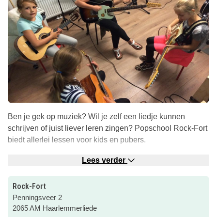
Ben je gek op muziek? Wil je zelf een liedje kunnen
schrijven of juist liever leren zingen? Popschool Rock-Fort
biedt allerlei lessen voor kids en pubers.
Je kunt bijvoorbeeld kiezen uit oriëntatielessen,
Lees verder
drumlessen, percussielessen, pianolessen, gitaarlessen,
basgitaarlessen, zanglessen en singersongwriterslessen.
Rock-Fort
Penningsveer 2
Weet je nog niet helemaal wat je wilt? Je kunt hier ook
2065 AM Haarlemmerliede
terecht voor advies.