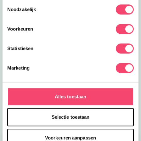
Toestemmingsselectie
Noodzakelijk
Voorkeuren
Statistieken
Een kidsproof Zomervakantie!
Marketing
Nog een paar weken vakantie! Daar halen we nog
even alles uit wat er in zit in Haarlem e.o. Van
acrobatiekworkshop tot creatieve familiedag en meer:
Alles toestaan
lees hier wat er te doen is de komende weken.
Bekijk
Selectie toestaan
Voorkeuren aanpassen