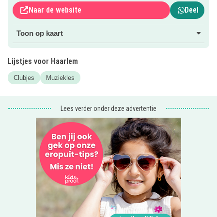
Naar de website
Deel
Voor meer informatie klik je op de roze button.
Toon op kaart
Uit eten met de kids? Check de
kindvriendelijke
restaurantjes
!
Lijstjes voor Haarlem
Clubjes
Muziekles
Lees verder onder deze advertentie