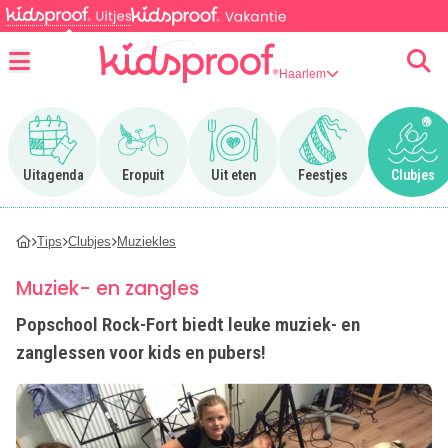
Haarlem
Menu
Ga naar Uitagenda
Ga naar Eropuit
Ga naar Uit eten
Ga naar Feestjes
Ga n
Uitagenda
Eropuit
Uit eten
Feestjes
Clubjes
Tips
Clubjes
Muziekles
Muziek- en zangles
Popschool Rock-Fort biedt leuke muziek- en
zanglessen voor kids en pubers!