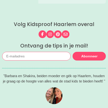
Leuke gezins-uitjes, toffe activiteiten
voor de kids, leuke musea met een
familieprogramma... lees mee en vul
de vakantie met allemaal leuke uitjes
Volg Kidsproof Haarlem overal
en activiteiten!
Volg ons op Facebook
Volg ons op Instagram
Volg ons op Pinterest
Mail ons
Ontvang de tips in je mail!
Abonneer
"Barbara en Shakira, beiden moeder en gék op Haarlem, houden
je graag op de hoogte van alles wat de stad kids te bieden heeft! "