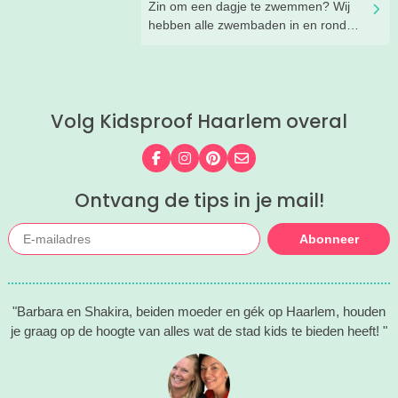
Zin om een dagje te zwemmen? Wij
zomerworkshops en nog veel meer bij
hebben alle zwembaden in en rond
Rijksmuseum Boerhaave in Leiden!
Haarlem voor je op een rijtje gezet!
Kies uit binnen- en buitenzwembaden
en tussen simpele zwembaden en
echte zwemparadijzen.
Volg Kidsproof Haarlem overal
Volg ons op Facebook
Volg ons op Instagram
Volg ons op Pinterest
Mail ons
Ontvang de tips in je mail!
Abonneer
"Barbara en Shakira, beiden moeder en gék op Haarlem, houden
je graag op de hoogte van alles wat de stad kids te bieden heeft! "