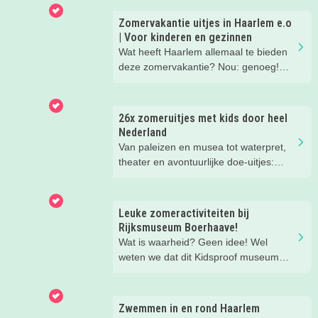
Zomervakantie uitjes in Haarlem e.o
| Voor kinderen en gezinnen
Wat heeft Haarlem allemaal te bieden
deze zomervakantie? Nou: genoeg!
Leuke gezins-uitjes, toffe activiteiten
voor de kids, leuke musea met een
familieprogramma... lees mee en vul
26x zomeruitjes met kids door heel
de vakantie met allemaal leuke uitjes
Nederland
en activiteiten!
Van paleizen en musea tot waterpret,
theater en avontuurlijke doe-uitjes:
ontdek 26 favoriete zomeruitjes voor
gezinnen door heel Nederland.
Leuke zomeractiviteiten bij
Rijksmuseum Boerhaave!
Wat is waarheid? Geen idee! Wel
weten we dat dit Kidsproof museum
deze zomer een must is voor alle
nieuwsgierige kids! Met verdraaid
leuke testjes, ongeloofwaardige
Zwemmen in en rond Haarlem
wiskunde, waterspeeltuin,