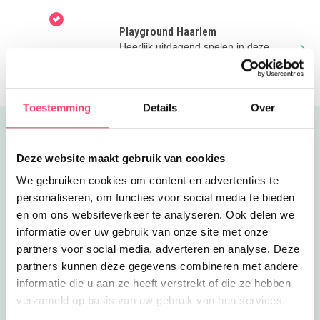
Spaarnwoude!
Tekenwedstrijd
Playground Haarlem
Naast al deze leuke activiteiten wordt er ook regelmatig
Heerlijk uitdagend spelen in deze
voorgelezen en is er een tekenwedstrijd. Haal de
bijzondere speeltuin in de Haarlemse
kleurplaat op in de bieb en lever jouw tekening vóór 25
Waarderpolder
augustus in bij een Cpunt Bibliotheek
Toestemming
Details
Over
Uitgelicht
Deze website maakt gebruik van cookies
We gebruiken cookies om content en advertenties te
personaliseren, om functies voor social media te bieden
en om ons websiteverkeer te analyseren. Ook delen we
informatie over uw gebruik van onze site met onze
partners voor social media, adverteren en analyse. Deze
partners kunnen deze gegevens combineren met andere
informatie die u aan ze heeft verstrekt of die ze hebben
verzameld op basis van uw gebruik van hun services.