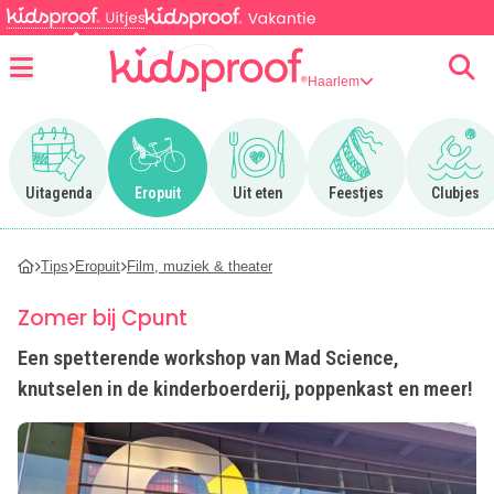
Haarlem
Menu
Ga naar Uitagenda
Ga naar Eropuit
Ga naar Uit eten
Ga naar Feestjes
Ga n
Uitagenda
Eropuit
Uit eten
Feestjes
Clubjes
Tips
Eropuit
Film, muziek & theater
Zomer bij Cpunt
Een spetterende workshop van Mad Science,
knutselen in de kinderboerderij, poppenkast en meer!