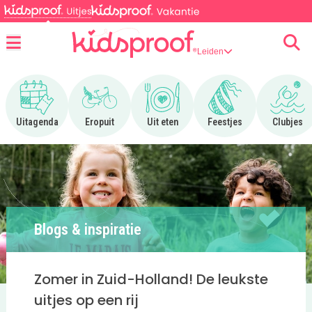
Leiden
Menu
Ga naar Uitagenda
Ga naar Eropuit
Ga naar Uit eten
Ga naar Feestjes
Ga n
Uitagenda
Eropuit
Uit eten
Feestjes
Clubjes
Blogs & inspiratie
Zomer in Zuid-Holland! De leukste
uitjes op een rij