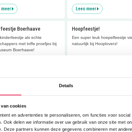
 meer
Lees meer
rfeestje Boerhaave
Hoopfeestje!
 kinderfeestje als echte
Een super leuk hoepelfeestje vie
happers met toffe proefjes bij
natuurlijk bij Hooplovers!
useum Boerhaave!
 meer
Lees meer
estje bij Kleurstof
Rock & Lasergame!
Details
 een uniek & creatief
Nieuw bij Rockademy is een parti
eestje naar Atelier Kleurstof!
lasergamen. Combineer het me
rocken of DJ-en, cool!
 van cookies
 meer
Lees meer
ent en advertenties te personaliseren, om functies voor social
. Ook delen we informatie over uw gebruik van onze site met on
e. Deze partners kunnen deze gegevens combineren met andere i