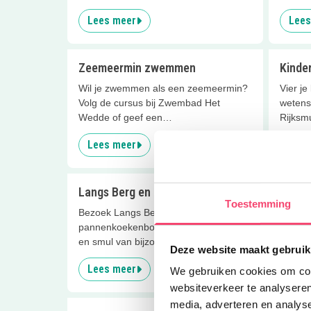
Lees meer
Lees
Zeemeermin zwemmen
Kinde
Wil je zwemmen als een zeemeermin?
Vier je
Volg de cursus bij Zwembad Het
wetensc
Wedde of geef een
Rijksm
zeemeerminfeestje!
Lees meer
Lees
Langs Berg en Dal
Naaife
Toestemming
Bezoek Langs Berg en Dal
Ga voor
pannenkoekenboerderij in Noordwijk
kinderf
en smul van bijzondere pannenkoeken.
Deze website maakt gebruik
Lees meer
Lees
We gebruiken cookies om cont
websiteverkeer te analyseren
media, adverteren en analys