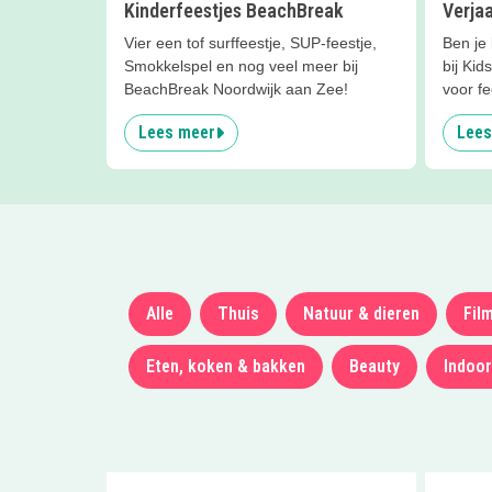
Kinderfeestjes BeachBreak
Verja
Vier een tof surffeestje, SUP-feestje,
Ben je 
Smokkelspel en nog veel meer bij
bij Kid
BeachBreak Noordwijk aan Zee!
voor f
Lees meer
Lees
Alle
Thuis
Natuur & dieren
Fil
Eten, koken & bakken
Beauty
Indoor