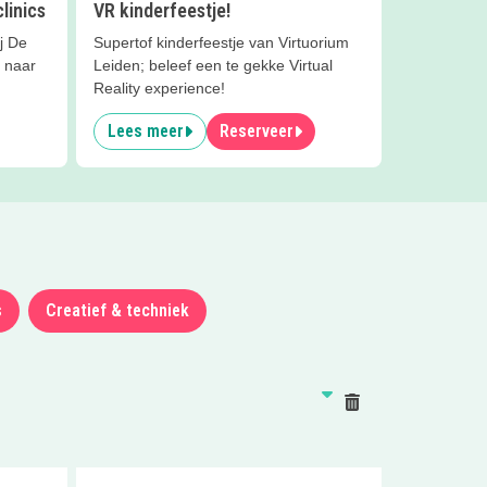
linics
VR kinderfeestje!
ij De
Supertof kinderfeestje van Virtuorium
n naar
Leiden; beleef een te gekke Virtual
Reality experience!
Lees meer
Reserveer
s
Creatief & techniek
Reset