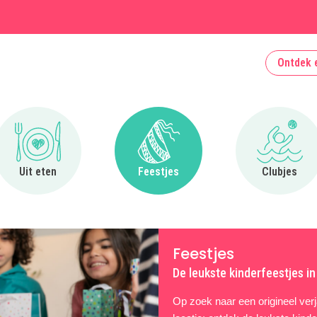
Ontdek 
Ga naar Uit eten
Ga naar Feestjes
Ga naa
Uit eten
Feestjes
Clubjes
Feestjes
De leukste kinderfeestjes in
Op zoek naar een origineel verja