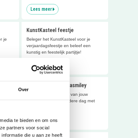
Lees meer
KunstKasteel feestje
r je
Beleger het KunstKasteel voor je
verjaardagsfeestje en beleef een
kunstig en feestelijk partijtje!
Lees meer
Yogafeestje bij Yogasmiley
Over
jtje
Maak met Yogasmiley van jouw
t
verjaardag een bijzondere dag met
creativiteit en Yoga!
Lees meer
 media te bieden en om ons
ze partners voor social
nformatie die u aan ze heeft