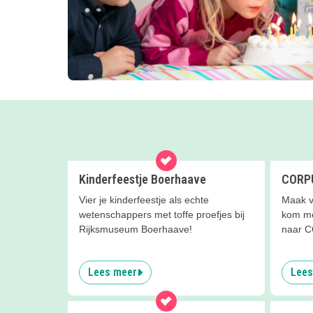
Kinderfeestje Boerhaave
CORPU
Vier je kinderfeestje als echte
Maak va
wetenschappers met toffe proefjes bij
kom met
Rijksmuseum Boerhaave!
naar 
Lees meer
Lees