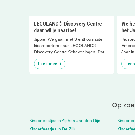
LEGOLAND® Discovery Centre
We he
daar wil je naartoe!
het Ja
Jippie! We gaan met 3 enthousiaste
Kidspro
kidsreporters naar LEGOLAND®
Emerce
Discovery Centre Scheveningen! Dat
Jaar in
gebouw op de boulevard van
Lees meer
Lees
Scheveningen waar die toffe giraffe
Gigi voor staat.... Wat een geweldig
kleurrijk LEGO® speelparadijs voor
kinderen!
Op zoek
Kinderfeestjes in Alphen aan den Rijn
Kinderfee
Kinderfeestjes in De Zilk
Kinderfe