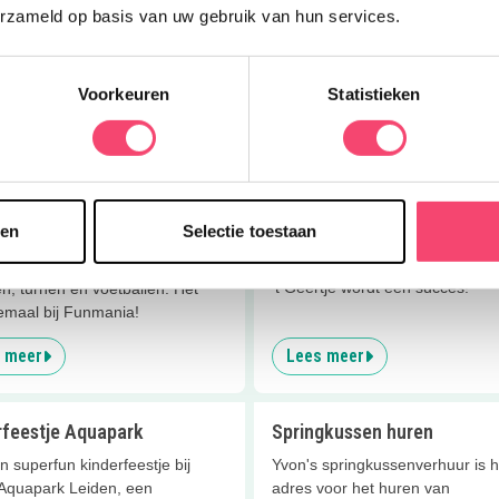
 is een feest
Surfschool Katwijk feest
erzameld op basis van uw gebruik van hun services.
ij van buitenspelen, bomen
Golfsurfen, longboarden,
n en beestjes zoeken? Dan is
bodyboarden.. Vier je partijtje bij
uurfeestje iets voor jou!
Surfschool-Katwijk!
Voorkeuren
Statistieken
 meer
Lees meer
 funpark feestje, klimmen
Partijtje bij ’t Geertje
len bij Funmania
sen
Selectie toestaan
Dieren knuffelen, geitjes voeren
paardje rijden. Je partijtje bij Bo
of outdoor klimmen, klauteren,
't Geertje wordt een succes!
n, turnen en voetballen. Het
lemaal bij Funmania!
 meer
Lees meer
rfeestje Aquapark
Springkussen huren
n superfun kinderfeestje bij
Yvon's springkussenverhuur is h
Aquapark Leiden, een
adres voor het huren van