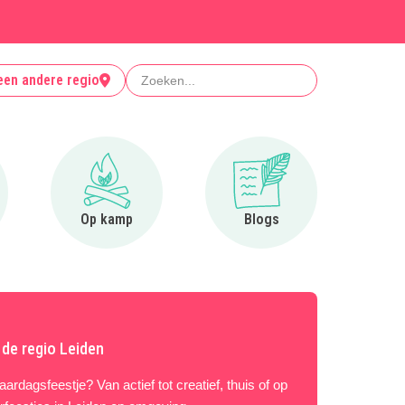
Zoeken
een andere regio
r Clubjes
Ga naar Op kamp
Ga naar Blogs
Op kamp
Blogs
 de regio Leiden
ardagsfeestje? Van actief tot creatief, thuis of op