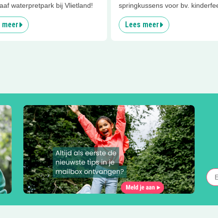
af waterpretpark bij Vlietland!
springkussens voor bv. kinderfee
 meer
Lees meer