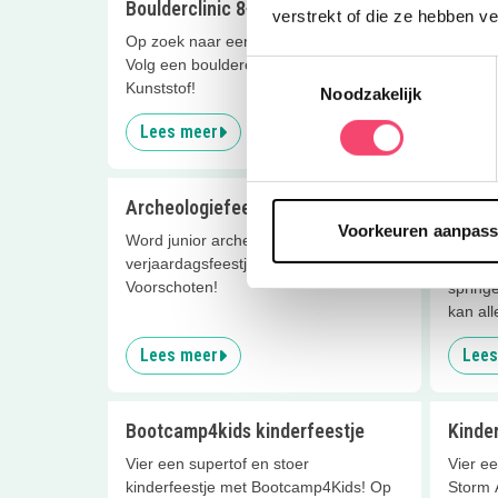
Boulderclinic 8+
Natuur
verstrekt of die ze hebben v
Op zoek naar een stoer kinderfeestje?
Houd j
Volg een boulderclinic bij Boulderhal
klimme
Toestemmingsselectie
Kunststof!
een nat
Noodzakelijk
Lees meer
Lees
Archeologiefeestje!
Actief
en spe
Voorkeuren aanpas
Word junior archeoloog tijdens jouw
verjaardagsfeestje bij Museum
Indoor 
Voorschoten!
springe
kan al
Lees meer
Lees
Bootcamp4kids kinderfeestje
Kinde
Vier een supertof en stoer
Vier ee
kinderfeestje met Bootcamp4Kids! Op
Storm 