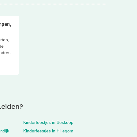
mpen,
rten,
de
adres!
 Leiden?
Kinderfeestjes in Boskoop
ndijk
Kinderfeestjes in Hillegom