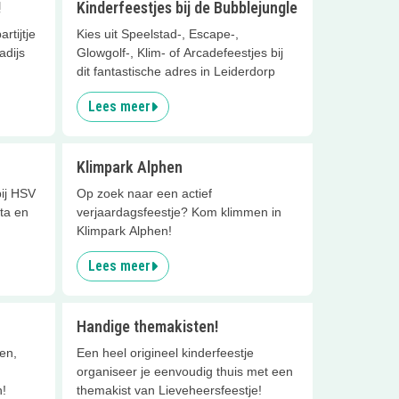
!
Kinderfeestjes bij de Bubblejungle
rtijtje
Kies uit Speelstad-, Escape-,
adijs
Glowgolf-, Klim- of Arcadefeestjes bij
dit fantastische adres in Leiderdorp
Lees meer
Klimpark Alphen
bij HSV
Op zoek naar een actief
ata en
verjaardagsfeestje? Kom klimmen in
Klimpark Alphen!
Lees meer
Handige themakisten!
en,
Een heel origineel kinderfeestje
organiseer je eenvoudig thuis met een
n!
themakist van Lieveheersfeestje!