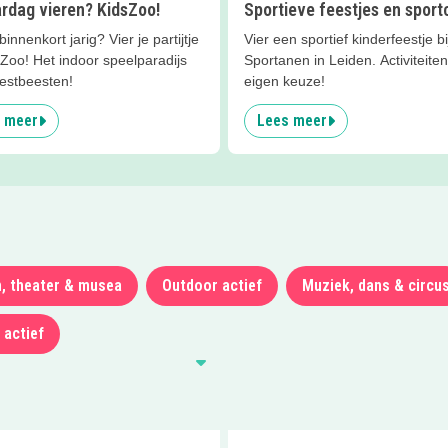
ardag vieren? KidsZoo!
Sportieve feestjes en sportc
binnenkort jarig? Vier je partijtje
Vier een sportief kinderfeestje b
sZoo! Het indoor speelparadijs
Sportanen in Leiden. Activiteite
eestbeesten!
eigen keuze!
 meer
Lees meer
m, theater & musea
Outdoor actief
Muziek, dans & circu
 actief