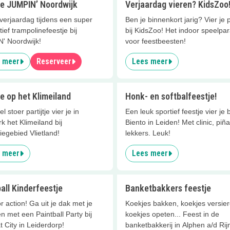
je JUMPIN’ Noordwijk
Verjaardag vieren? KidsZoo
 verjaardag tijdens een super
Ben je binnenkort jarig? Vier je pa
tief trampolinefeestje bij
bij KidsZoo! Het indoor speelpar
' Noordwijk!
voor feestbeesten!
 meer
Reserveer
Lees meer
e op het Klimeiland
Honk- en softbalfeestje!
 stoer partijtje vier je in
Een leuk sportief feestje vier je 
k het Klimeiland bij
Biento in Leiden! Met clinic, piñ
iegebied Vlietland!
lekkers. Leuk!
 meer
Lees meer
all Kinderfeestje
Banketbakkers feestje
r action! Ga uit je dak met je
Koekjes bakken, koekjes versier
n met een Paintball Party bij
koekjes opeten... Feest in de
 City in Leiderdorp!
banketbakkerij in Alphen a/d Rij