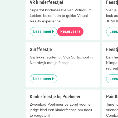
VR kinderfeestje!
Feest
Supertof kinderfeestje van Virtuorium
Vier je
Leiden; beleef een te gekke Virtual
leuk ac
Reality experience!
JUMPIN
Lees meer
Reserveer
Lees
Surffeestje
Feestj
Ga lekker surfen bij Vics Surfschool in
Een heel
Noordwijk met je feestje!
Klimpar
recreat
Lees meer
Lees
Kinderfeestje bij Poelmeer
Paintb
Zwembad Poelmeer verzorgt voor je
Time fo
jarige kind een kinderfeestje om nooit
vriende
te vergeten!
Combat