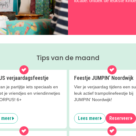
locatie: ontdek de leukste kind
Tips van de maand
S verjaardagsfeestje
Feestje JUMPIN’ Noordwijk
n je partijtje iets speciaals en
Vier je verjaardag tijdens een s
 je vriendjes en vriendinnetjes
leuk actief trampolinefeestje bij
CORPUS! 6+
JUMPIN' Noordwijk!
 meer
Lees meer
Reserveer