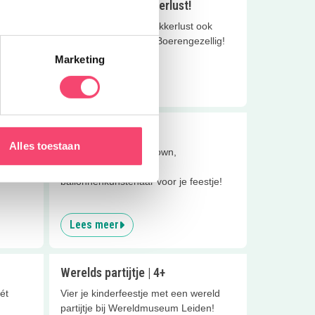
Kinderfeestjes Akkerlust!
Wist je dat Boerderij Akkerlust ook
kinderfeestjes geeft? Boerengezellig!
Marketing
Lees meer
Ballonnenfeestje
Alles toestaan
,
Huur een ballonnenclown,
erderij
ballonvouwer of een
ballonnenkunstenaar voor je feestje!
Lees meer
Werelds partijtje | 4+
ét
Vier je kinderfeestje met een wereld
partijtje bij Wereldmuseum Leiden!