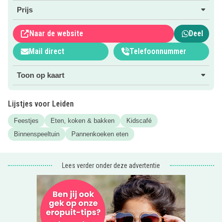
Prijs
Beslagkom
.
Klik door via de roze button voor meer informatie over de
Naar de website
Deel
diverse mogelijkheden en de menu’s. Aanrader!
Mail direct
Telefoonnummer
Tip: Lees meer over dit leuke
pannenkoekenrestaurant De
Beslagkom
!
Toon op kaart
Lijstjes voor Leiden
Feestjes
Eten, koken & bakken
Kidscafé
Binnenspeeltuin
Pannenkoeken eten
Lees verder onder deze advertentie