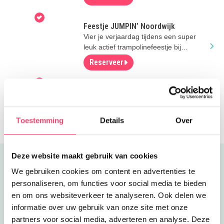
Feestje JUMPIN’ Noordwijk
Vier je verjaardag tijdens een super
leuk actief trampolinefeestje bij
JUMPIN' Noordwijk!
Reserveer
Arcade spelen bij de BubbelJungle
NIEUW! Toffe Arcadehal bij Speelstad
de BubbelJungle in Leiderdorp. Vaste
Toestemming
Details
Over
prijs voor een uur plezier!
Deze website maakt gebruik van cookies
Uitgelicht
We gebruiken cookies om content en advertenties te
personaliseren, om functies voor social media te bieden
en om ons websiteverkeer te analyseren. Ook delen we
informatie over uw gebruik van onze site met onze
partners voor social media, adverteren en analyse. Deze