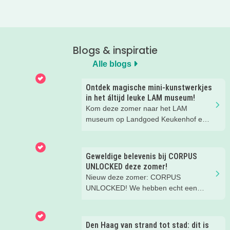
Blogs & inspiratie
Alle blogs
Ontdek magische mini-kunstwerkjes
in het áltijd leuke LAM museum!
Kom deze zomer naar het LAM
museum op Landgoed Keukenhof en
ontdek met je loep geweldige
miniatuurkunst. Zelfs je folder met
speurtocht is piepklein! Leuk dagje uit
Geweldige belevenis bij CORPUS
voor het hele gezin.
UNLOCKED deze zomer!
Nieuw deze zomer: CORPUS
UNLOCKED! We hebben echt een
fantastische middag gehad met ons
gezin. Aanrader!
Den Haag van strand tot stad: dit is