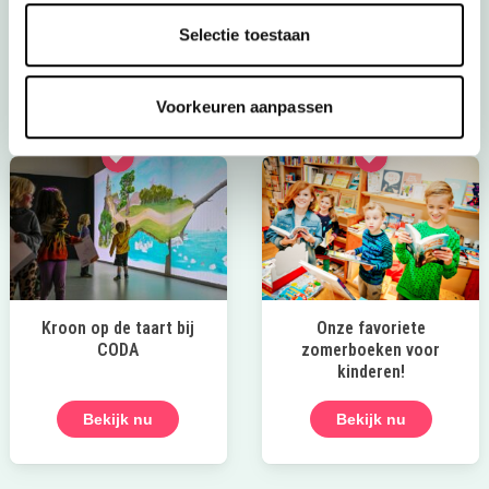
gezin, tot toffe buitenuitjes, actieve uitjes en musea met
Selectie toestaan
een geweldig familieprogramma! Fijne zomer!
Bekijk
Voorkeuren aanpassen
Kroon op de taart bij
Onze favoriete
CODA
zomerboeken voor
kinderen!
Bekijk nu
Bekijk nu