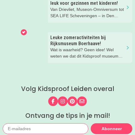
leuk voor gezinnen met kinderen!
Van Drievliet, Museon-Omniversum tot
SEA LIFE Scheveningen – in Den
Haag beleef je de leukste avonturen
met kinderen. En tussendoor? Even
ontspannen met een lekkere lunch op
Leuke zomeractiviteiten bij
het strand en een duik in zee. Heerlijk!
Rijksmuseum Boerhaave!
Wat is waarheid? Geen idee! Wel
weten we dat dit Kidsproof museum
deze zomer een must is voor alle
nieuwsgierige kids! Met verdraaid
leuke testjes, ongeloofwaardige
wiskunde, waterspeeltuin,
Volg Kidsproof Leiden overal
zomerworkshops en nog veel meer bij
Rijksmuseum Boerhaave in Leiden!
Volg ons op Facebook
Volg ons op Instagram
Volg ons op Pinterest
Mail ons
Ontvang de tips in je mail!
Abonneer