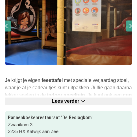
Je krijgt je eigen
feesttafel
met speciale verjaardag stoel,
waar je al je cadeautjes kunt uitpakken. Jullie gaan daarna
lekker spelen in de
indoor speeltuin
. Je kunt ook een
cup
Lees verder
cake workshop
doen of een leuke les
Yoga Swings
volgen! Natuurlijk eten jullie daarna een lekkere
pannenkoek of frietjes met een snack.
Pannenkoekenrestaurant 'De Beslagkom'
Zwaaikom 3
Wat een leuke plek om je partijtje te vieren! Neem al je
2225 HX Katwijk aan Zee
vriendjes en vriendinnetjes mee en vier
feest in De