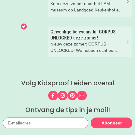
Kom deze zomer naar het LAM
museum op Landgoed Keukenhof en
ontdek met je loep geweldige
miniatuurkunst. Zelfs je folder met
speurtocht is piepklein! Leuk dagje uit
Geweldige belevenis bij CORPUS
voor het hele gezin.
UNLOCKED deze zomer!
Nieuw deze zomer: CORPUS
UNLOCKED! We hebben echt een
fantastische middag gehad met ons
gezin. Aanrader!
Volg Kidsproof Leiden overal
Volg ons op Facebook
Volg ons op Instagram
Volg ons op Pinterest
Mail ons
Ontvang de tips in je mail!
Abonneer