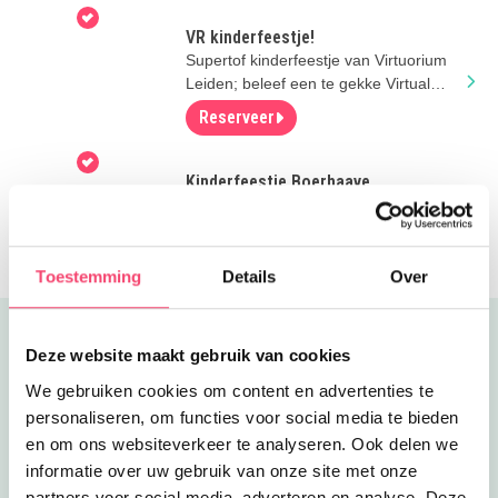
Er zijn nog veel meer feestje mogelijk: kaas maken,
Sinterklaasfeest etc.
VR kinderfeestje!
Supertof kinderfeestje van Virtuorium
Check hiervoor de website van ’t Geertje via de roze
Leiden; beleef een te gekke Virtual
button.
Daar kun je ook een datum reserveren.
Reality experience!
Reserveer
Tip: bij ’t Geertje zijn ze dol op activiteiten. Check onze
uitagenda
!
Kinderfeestje Boerhaave
Vier je kinderfeestje als echte
Tip: lees meer over alle leuke dingen bij
’t Geertje!
wetenschappers met toffe proefjes bij
Rijksmuseum Boerhaave!
Toestemming
Details
Over
Uitgelicht
Deze website maakt gebruik van cookies
We gebruiken cookies om content en advertenties te
personaliseren, om functies voor social media te bieden
en om ons websiteverkeer te analyseren. Ook delen we
informatie over uw gebruik van onze site met onze
partners voor social media, adverteren en analyse. Deze