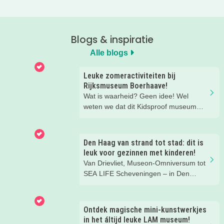
Blogs & inspiratie
Alle blogs
Leuke zomeractiviteiten bij
Rijksmuseum Boerhaave!
Wat is waarheid? Geen idee! Wel
weten we dat dit Kidsproof museum
deze zomer een must is voor alle
nieuwsgierige kids! Met verdraaid
leuke testjes, ongeloofwaardige
Den Haag van strand tot stad: dit is
wiskunde, waterspeeltuin,
leuk voor gezinnen met kinderen!
zomerworkshops en nog veel meer bij
Van Drievliet, Museon-Omniversum tot
Rijksmuseum Boerhaave in Leiden!
SEA LIFE Scheveningen – in Den
Haag beleef je de leukste avonturen
met kinderen. En tussendoor? Even
ontspannen met een lekkere lunch op
Ontdek magische mini-kunstwerkjes
het strand en een duik in zee. Heerlijk!
in het áltijd leuke LAM museum!