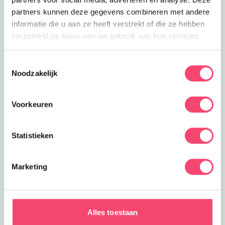
partners kunnen deze gegevens combineren met andere
informatie die u aan ze heeft verstrekt of die ze hebben
verzameld op basis van uw gebruik van hun services.
Toestemmingsselectie
Noodzakelijk
Voorkeuren
Statistieken
Marketing
Yihaa, zomervakantie!
6 Weken de tijd om er op uit te gaan. Wij hebben de
leukste uitjes verzameld. Van festivals voor het hele
Alles toestaan
gezin, tot toffe buitenuitjes, actieve uitjes en musea met