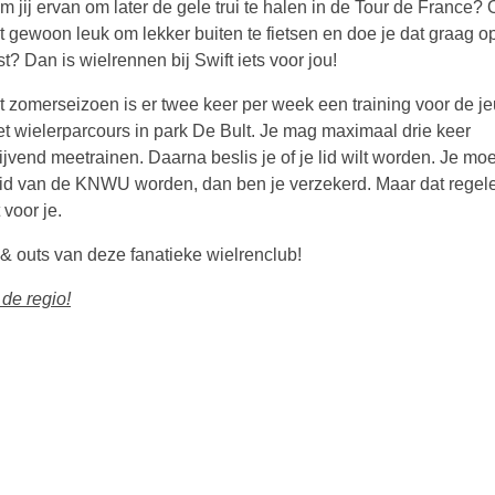
 jij ervan om later de gele trui te halen in de Tour de France? 
t gewoon leuk om lekker buiten te fietsen en doe je dat graag op 
t? Dan is wielrennen bij Swift iets voor jou!
et zomerseizoen is er twee keer per week een training voor de j
et wielerparcours in park De Bult. Je mag maximaal drie keer
lijvend meetrainen. Daarna beslis je of je lid wilt worden. Je mo
lid van de KNWU worden, dan ben je verzekerd. Maar dat regele
 voor je.
 & outs van deze fanatieke wielrenclub!
 de regio!