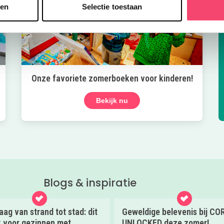
sen
Selectie toestaan
Onze favoriete zomerboeken voor kinderen!
Bekijk nu
Blogs & inspiratie
ag van strand tot stad: dit
Geweldige belevenis bij C
k voor gezinnen met
UNLOCKED deze zomer!