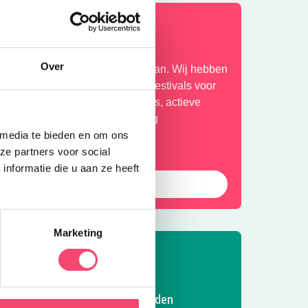
ihaa, zomervakantie!
Over
 Weken de tijd om er op uit te gaan. Wij hebben
e leukste uitjes verzameld. Van festivals voor
et hele gezin, tot toffe buitenuitjes, actieve
itjes en musea met een geweldig
amilieprogramma! Fijne zomer!
 media te bieden en om ons
ze partners voor social
nformatie die u aan ze heeft
Bekijk
Marketing
Volg Kidsproof Leiden