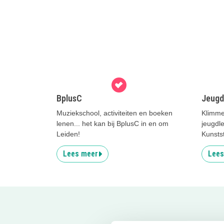
BplusC
Jeugd
Muziekschool, activiteiten en boeken
Klimme
lenen... het kan bij BplusC in en om
jeugdle
Leiden!
Kunstst
Lees meer
Lees