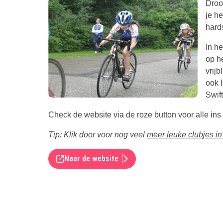
Droom
je he
hards
In h
op h
vrijb
ook 
Swift
Check de website via de roze button voor alle ins
Tip: Klik door voor nog veel
meer leuke clubjes in
Naar de website