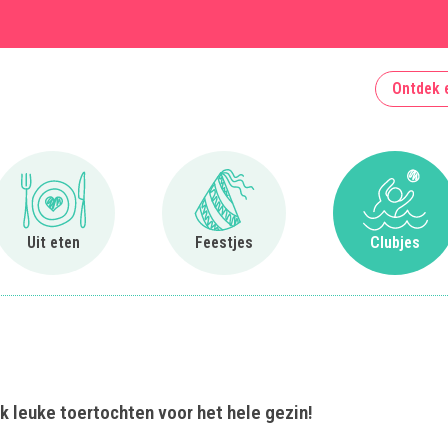
Ontdek 
Ga naar Uit eten
Ga naar Feestjes
Ga naa
Uit eten
Feestjes
Clubjes
Ook leuke toertochten voor het hele gezin!