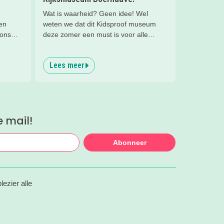
Wat is waarheid? Geen idee! Wel
en
weten we dat dit Kidsproof museum
 ons
deze zomer een must is voor alle
nieuwsgierige kids! Met verdraaid
leuke testjes, ongeloofwaardige
Lees meer
wiskunde, waterspeeltuin,
zomerworkshops en nog veel meer bij
Rijksmuseum Boerhaave in Leiden!
e mail!
Abonneer
ezier alle