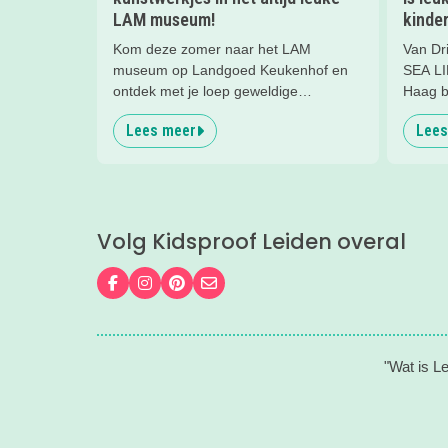
LAM museum!
kinder
Kom deze zomer naar het LAM
Van Dr
museum op Landgoed Keukenhof en
SEA LI
ontdek met je loep geweldige
Haag b
miniatuurkunst. Zelfs je folder met
met ki
Lees meer
Lees
speurtocht is piepklein! Leuk dagje uit
ontspa
voor het hele gezin.
het str
Volg Kidsproof Leiden overal
Volg ons op Facebook
Volg ons op Instagram
Volg ons op Pinterest
Mail ons
"Wat is L