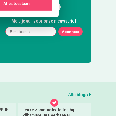
Alles toestaan
Volg ons op Facebook
Volg ons op Instagram
Volg ons op Pinterest
Mail ons
Meld je aan voor onze nieuwsbrief
Abonneer
Alle blogs
ORPUS
Leuke zomeractiviteiten bij
Rijksmuseum Boerhaave!