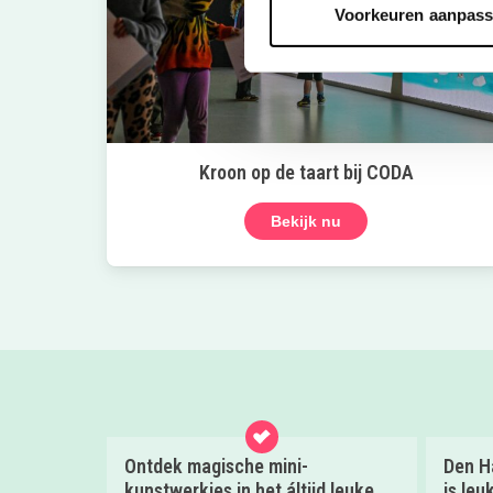
Voorkeuren aanpas
Kroon op de taart bij CODA
Bekijk nu
Ontdek magische mini-
Den Ha
kunstwerkjes in het áltijd leuke
is leu