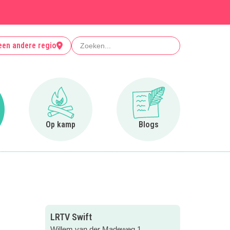
Zoeken
een andere regio
r Clubjes
Ga naar Op kamp
Ga naar Blogs
Op kamp
Blogs
LRTV Swift
Willem van der Madeweg 1