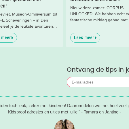
en!
Nieuw deze zomer: CORPUS
UNLOCKED! We hebben echt e
ievliet, Museon-Omniversum tot
fantastische middag gehad met
FE Scheveningen – in Den
gezin. Aanrader!
eleef je de leukste avonturen
nderen. En tussendoor? Even
 meer
Lees meer
nnen met een lekkere lunch op
and en een duik in zee. Heerlijk!
Ontvang de tips in j
eiden toch leuk, zeker met kinderen! Daarom delen we met heel veel pl
Kidsproof adresjes en uitjes met jullie!" - Tamara en Jantine -