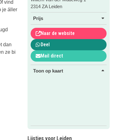
Of vind
2314 ZA Leiden
je áller
Prijs
eugd
Naar de website
Deel
et dan
n ze bi
Mail direct
Toon op kaart
Lijstjes voor Leiden