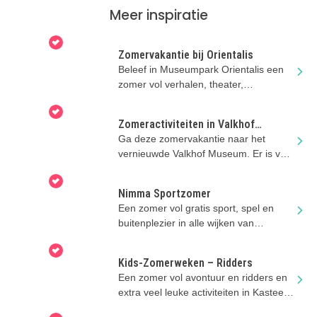
Meer inspiratie
Zomervakantie bij Orientalis
Beleef in Museumpark Orientalis een
zomer vol verhalen, theater,
Romeinendagen en nog veel meer!
Zomeractiviteiten in Valkhof
Museum
Ga deze zomervakantie naar het
vernieuwde Valkhof Museum. Er is van
alles te doen!
Nimma Sportzomer
Een zomer vol gratis sport, spel en
buitenplezier in alle wijken van
Nijmegen!
Kids-Zomerweken – Ridders
Een zomer vol avontuur en ridders en
extra veel leuke activiteiten in Kasteel
Hernen.