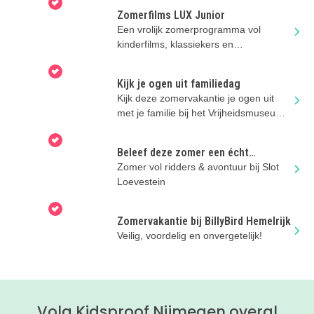
Zomerfilms LUX Junior
Een vrolijk zomerprogramma vol
kinderfilms, klassiekers en
filmavonturen in LUX Nijmegen.
Kijk je ogen uit familiedag
Kijk deze zomervakantie je ogen uit
met je familie bij het Vrijheidsmuseum
in Groesbeek!
Beleef deze zomer een écht
kasteelavontuur bij Slot Loevestein
Zomer vol ridders & avontuur bij Slot
Loevestein
Zomervakantie bij BillyBird Hemelrijk
Veilig, voordelig en onvergetelijk!
Volg Kidsproof Nijmegen overal