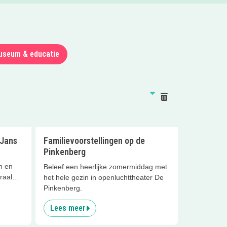
useum & educatie
Reset
 Jans
Familievoorstellingen op de
Pinkenberg
n en
Beleef een heerlijke zomermiddag met
raal
het hele gezin in openluchttheater De
Pinkenberg.
Lees meer