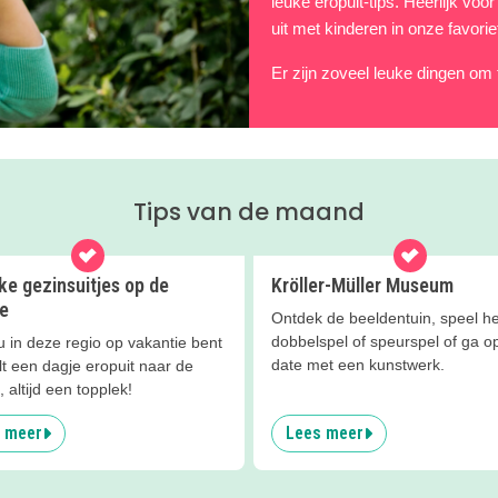
leuke eropuit-tips. Heerlijk vo
uit met kinderen in onze favori
Er zijn zoveel leuke dingen om
Tips van de maand
ke gezinsuitjes op de
Kröller-Müller Museum
e
Ontdek de beeldentuin, speel he
dobbelspel of speurspel of ga op
u in deze regio op vakantie bent
date met een kunstwerk.
ilt een dagje eropuit naar de
 altijd een topplek!
 meer
Lees meer