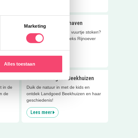
Lees meer
Camping met jachthaven
Marketing
 een
Lekker ouderwets een vuurtje stoken?
 Mét
Bij Camping Oosterbeeks Rijnoever
kan het nog!
Lees meer
Alles toestaan
Ontdek Landgoed Beekhuizen
t in de
Duik de natuur in met de kids en
in de
ontdek Landgoed Beekhuizen en haar
geschiedenis!
Lees meer