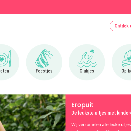
Ontdek 
Ga naar Uit eten
Ga naar Feestjes
Ga naar Clubjes
 eten
Feestjes
Clubjes
Op k
Eropuit
De leukste uitjes met kinde
Wij verzamelen alle leuke uitje