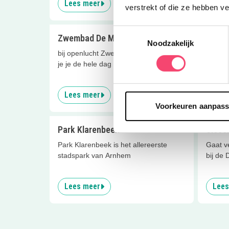
Lees meer
Lees
verstrekt of die ze hebben v
Toestemmingsselectie
Zwembad De Meene
Boerde
Noodzakelijk
bij openlucht Zwembad De Meene kun
De Frui
je je de hele dag vermaken!
groente
streek
Lees meer
Lees
Voorkeuren aanpas
Park Klarenbeek
Sleeën
Park Klarenbeek is het allereerste
Gaat ve
stadspark van Arnhem
bij de D
Lees meer
Lees