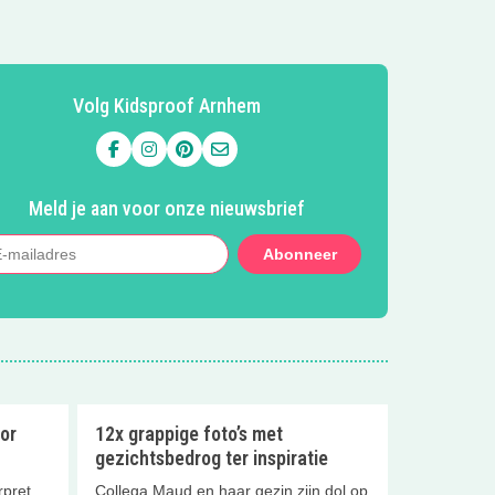
Volg Kidsproof Arnhem
Volg ons op Facebook
Volg ons op Instagram
Volg ons op Pinterest
Mail ons
Meld je aan voor onze nieuwsbrief
Abonneer
or
12x grappige foto’s met
gezichtsbedrog ter inspiratie
pret,
Collega Maud en haar gezin zijn dol op