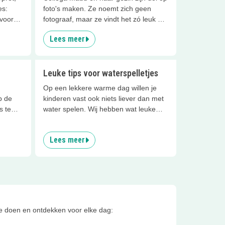
es:
foto's maken. Ze noemt zich geen
 voor
fotograaf, maar ze vindt het zó leuk om
te doen! Haar kinderen zijn vaak
Lees meer
onderwerp en doen altijd mee. Zo
proberen ze soms ook leuke grapjes in
beeld te brengen. Hieronder een paar
voorbeelden van gezichtsbedrog, ter
Leuke tips voor waterspelletjes
inspiratie...welke ga jij deze vakantie
Op een lekkere warme dag willen je
zelf met je kinderen uittesten?
p de
kinderen vast ook niets liever dan met
s te
water spelen. Wij hebben wat leuke
htige
waterspelletjes voor je op een rijtje
stap
gezet!
Lees meer
spot
n
 12
lke ga
te doen en ontdekken voor elke dag: