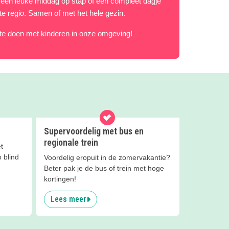
or een leuke middag op stap of een compleet dagje
ete regio. Samen of met het hele gezin.
 te doen met kinderen in onze omgeving!
Supervoordelig met bus en
regionale trein
t
 blind
Voordelig eropuit in de zomervakantie?
Beter pak je de bus of trein met hoge
kortingen!
Lees meer