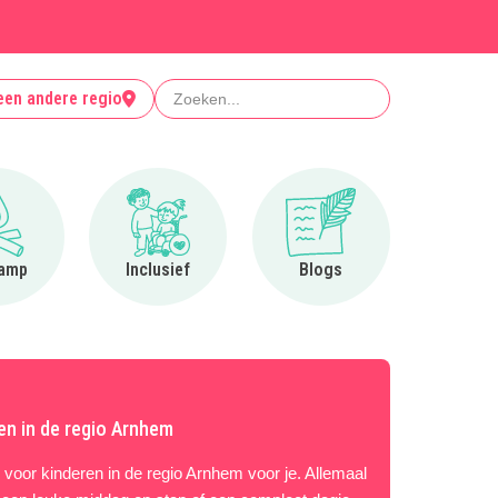
Zoeken
een andere regio
Ga naar Op kamp
Ga naar Inclusief
Ga naar Blogs
amp
Inclusief
Blogs
ren in de regio Arnhem
s voor kinderen in de regio Arnhem voor je. Allemaal