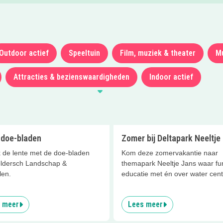
Outdoor actief
Speeltuin
Film, muziek & theater
M
Attracties & bezienswaardigheden
Indoor actief
 doe-bladen
Zomer bij Deltapark Neeltje
 de lente met de doe-bladen
Kom deze zomervakantie naar
ldersch Landschap &
themapark Neeltje Jans waar fu
len.
educatie met én over water cent
staan!
 meer
Lees meer