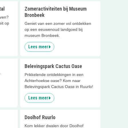
tal
Zomeractiviteiten bij Museum
Bronbeek
even?
eit op
Geniet van een zomer vol ontdekken
op een eeuwenoud landgoed bij
museum Bronbeek.
Lees meer
Belevingspark Cactus Oase
f
Prikkelende ontdekkingen in een
Achterhoekse oase? Kom naar
Belevingspark Cactus Oase in Ruurlo!
Lees meer
Doolhof Ruurlo
n
Kom lekker dwalen door Doolhof