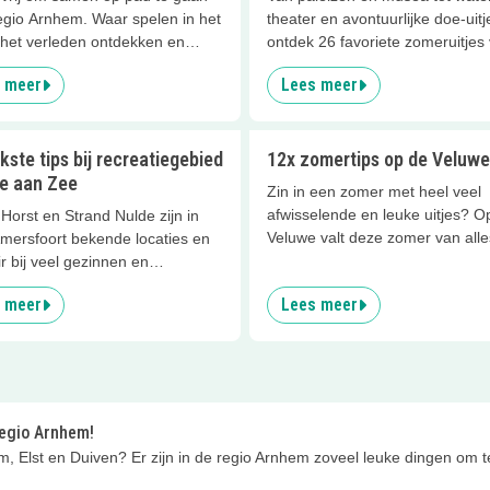
egio Arnhem. Waar spelen in het
theater en avontuurlijke doe-uitj
 het verleden ontdekken en
ontdek 26 favoriete zomeruitjes
n van het uitzicht allemaal
gezinnen door heel Nederland.
 meer
Lees meer
 zijn. Deze leuke tips wil je zien!
kste tips bij recreatiegebied
12x zomertips op de Veluwe
e aan Zee
Zin in een zomer met heel veel
afwisselende en leuke uitjes? O
Horst en Strand Nulde zijn in
Veluwe valt deze zomer van alle
Amersfoort bekende locaties en
beleven. Trek eropuit in de prac
r bij veel gezinnen en
natuur, ga voor een actief uitje, 
ortliefhebbers. Dat je bij deze
 meer
Lees meer
binnen bij verrassende musea, 
tiegebieden van Leisurelands
dieren van dichtbij of ontdek ee
emmen en surfen is bij de
gezellige stad. Wij verzamelden
n wel bekend, maar wist je dat
zomerse tips voor gezinnen. We
anden nu een nieuwe naam
jij als eerste ontdekken?
: ‘Veluwe aan Zee’.
 regio Arnhem!
, Elst en Duiven? Er zijn in de regio Arnhem zoveel leuke dingen om 