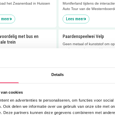
bad het Zwanenbad in Huissen
Montferland tijdens de interacti
Auto Tour van de Westernboerde
 meer
Lees meer
voordelig met bus en
Paardenspeelwei Velp
ale trein
Geen metaal of kunststof om op
spelen maar hout, modder en
ig eropuit in de zomervakantie?
bladeren, heerlijk puur natuur!
ak je de bus of trein met hoge
en!
 meer
Lees meer
Details
phone Speurtocht
Gamestate: actie en fun voo
 van cookies
hele gezin
j het aan!? Los de raadsels op,
ent en advertenties te personaliseren, om functies voor social
door Park Sonsbeek en maak
Hét indoor uitje voor kids en ou
Doe mee en maak kans op één van de 5 gezinstickets voor
 een leuke prijs!
. Ook delen we informatie over uw gebruik van onze site met on
van actie houden
Kasteel de Haar!
e. Deze partners kunnen deze gegevens combineren met andere i