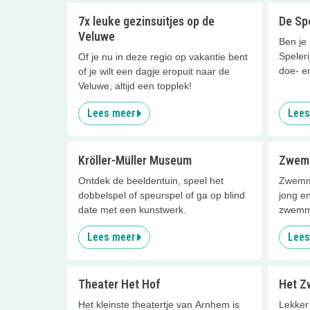
7x leuke gezinsuitjes op de
De Spe
Veluwe
Ben je 
Speler
Of je nu in deze regio op vakantie bent
doe- e
of je wilt een dagje eropuit naar de
Veluwe, altijd een topplek!
Lees meer
Lees
Kröller-Müller Museum
Zwemb
Ontdek de beeldentuin, speel het
Zwemmen
dobbelspel of speurspel of ga op blind
jong e
date met een kunstwerk.
zwemme
Lees meer
Lees
Theater Het Hof
Het Z
Het kleinste theatertje van Arnhem is
Lekker