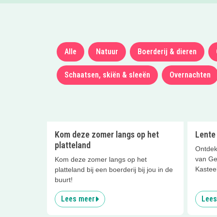
Alle
Natuur
Boerderij & dieren
Schaatsen, skiën & sleeën
Overnachten
Kom deze zomer langs op het
Lente
platteland
Ontdek
van Ge
Kom deze zomer langs op het
Kastee
platteland bij een boerderij bij jou in de
buurt!
Lees meer
Lees