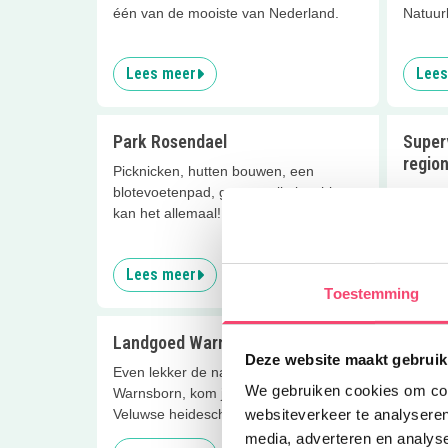
één van de mooiste van Nederland.
Natuur
Lees meer
Lees
Park Rosendael
Super
region
Picknicken, hutten bouwen, een
blotevoetenpad, gave spelletjes, hier
Voordel
kan het allemaal!
Beter p
korting
Lees meer
Lees
Toestemming
Landgoed Warnsborn
Smart
Deze website maakt gebruik
Even lekker de natuur in op Landgoed
Durf ji
We gebruiken cookies om cont
Warnsborn, kom je ook kijken bij
speur 
Veluwse heideschapen?
kans op
websiteverkeer te analyseren
media, adverteren en analys