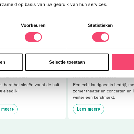
 meer
Lees meer
erzameld op basis van uw gebruik van hun services.
Ja, ik wil winnen!
rijwinkel de Fruitben
Belevingsroute in de natuur
Voorkeuren
Statistieken
tben is een fruit- en
Rondom Fort Pannerden kun je
winkel met allerlei verse,
leuke belevingsroute wandelen.
eigen producten!
leuke opdrachten!
 meer
Lees meer
sen
Selectie toestaan
 van de bult
Kasteel Middachten
t hard het sleeën vanaf de bult
Een echt landgoed in bedrijf, me
rielsedijk!
zomer theater en concerten en 
winter een kerstmarkt.
 meer
Lees meer