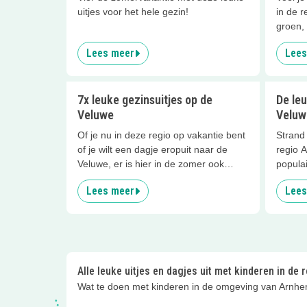
uitjes voor het hele gezin!
in de r
groen,
geniete
Lees meer
Lees
dichtbij
7x leuke gezinsuitjes op de
De leu
Veluwe
Veluw
Of je nu in deze regio op vakantie bent
Strand 
of je wilt een dagje eropuit naar de
regio 
Veluwe, er is hier in de zomer ook
populai
zoveel te beleven!
watersp
Lees meer
Lees
recrea
kan zw
meeste
de str
hebben
Alle leuke uitjes en dagjes uit met kinderen in de
Wat te doen met kinderen in de omgeving van Arnhem