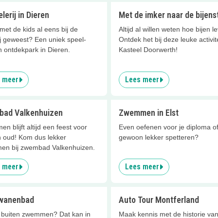
lerij in Dieren
Met de imker naar de bijens
met de kids al eens bij de
Altijd al willen weten hoe bijen l
ij geweest? Een uniek speel-
Ontdek het bij deze leuke activit
n ontdekpark in Dieren.
Kasteel Doorwerth!
 meer
Lees meer
ad Valkenhuizen
Zwemmen in Elst
 blijft altijd een feest voor
Even oefenen voor je diploma o
n oud! Kom dus lekker
gewoon lekker spetteren?
n bij zwembad Valkenhuizen.
 meer
Lees meer
wanenbad
Auto Tour Montferland
 buiten zwemmen? Dat kan in
Maak kennis met de historie va