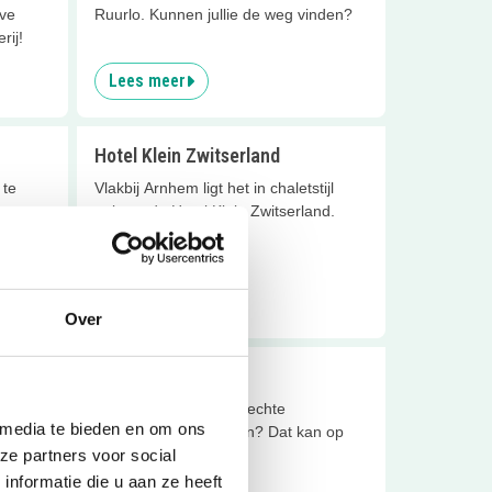
eve
Ruurlo. Kunnen jullie de weg vinden?
rij!
Lees meer
Hotel Klein Zwitserland
 te
Vlakbij Arnhem ligt het in chaletstijl
gebouwde Hotel Klein Zwitserland.
Lees meer
Over
r het
Kasteel Huis Bergh
Wil jij je wel eens een echte
Sluiten
 media te bieden en om ons
kasteelbewoner voelen? Dat kan op
ders die
Kasteel Huis Bergh!
ze partners voor social
nformatie die u aan ze heeft