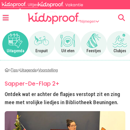
Nijmegen
Menu
Ga naar Uitagenda
Ga naar Eropuit
Ga naar Uit eten
Ga naar Feestjes
Ga n
Uitagenda
Eropuit
Uit eten
Feestjes
Clubjes
Tips
Uitagenda
Voorstelling
Sapper-De-Flap 2+
Ontdek wat er achter de flapjes verstopt zit en zing
mee met vrolijke liedjes in Bibliotheek Beuningen.