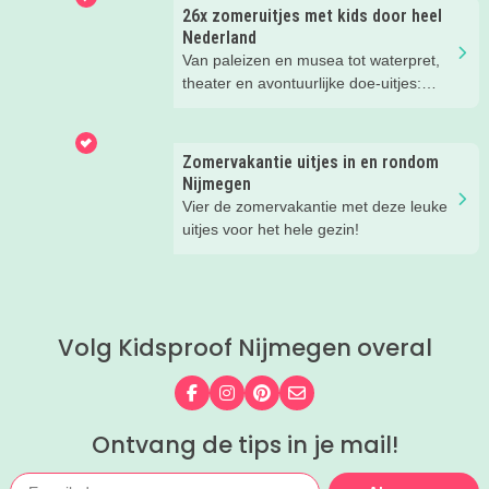
je de leukste tips voor op én in het
26x zomeruitjes met kids door heel
water.
Nederland
Van paleizen en musea tot waterpret,
theater en avontuurlijke doe-uitjes:
ontdek 26 favoriete zomeruitjes voor
gezinnen door heel Nederland.
Zomervakantie uitjes in en rondom
Nijmegen
Vier de zomervakantie met deze leuke
uitjes voor het hele gezin!
Volg Kidsproof Nijmegen overal
Volg ons op Facebook
Volg ons op Instagram
Volg ons op Pinterest
Mail ons
Ontvang de tips in je mail!