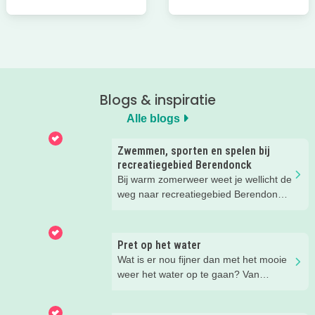
Blogs & inspiratie
Alle blogs
Zwemmen, sporten en spelen bij
recreatiegebied Berendonck
Bij warm zomerweer weet je wellicht de
weg naar recreatiegebied Berendonck
al te vinden. Wist je dat er naast
zwemmen zoveel meer te beleven is
voor het hele gezin bij dit prachtige
Pret op het water
recreatiegebied van Leisurelands? Wij
Wat is er nou fijner dan met het mooie
delen onze favoriete tips met je!
weer het water op te gaan? Van
suppen en kanoën tot een bootje
huren of zwemmen; in deze blog lees