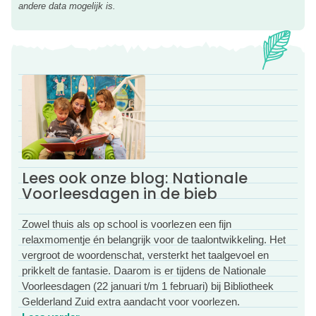
andere data mogelijk is.
Kaartjes reserveren, klik dan op de roze button!
Kijk ook eens in de Eropuit rubriek voor
nog meer uitjes
met kinderen
.
Lees ook onze blog: Nationale
Voorleesdagen in de bieb
Zowel thuis als op school is voorlezen een fijn
relaxmomentje én belangrijk voor de taalontwikkeling. Het
vergroot de woordenschat, versterkt het taalgevoel en
prikkelt de fantasie. Daarom is er tijdens de Nationale
Voorleesdagen (22 januari t/m 1 februari) bij Bibliotheek
Gelderland Zuid extra aandacht voor voorlezen.