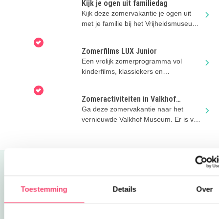
Kijk je ogen uit familiedag
Kijk deze zomervakantie je ogen uit
met je familie bij het Vrijheidsmuseum
in Groesbeek!
Zomerfilms LUX Junior
Een vrolijk zomerprogramma vol
kinderfilms, klassiekers en
filmavonturen in LUX Nijmegen.
Zomeractiviteiten in Valkhof
Museum
Ga deze zomervakantie naar het
vernieuwde Valkhof Museum. Er is van
alles te doen!
Uitgelicht
Toestemming
Details
Over