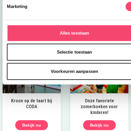
Klauter over rotsen, verken geheime paadjes, maak
Marketing
een ritje in het treinje en race van de glijbaan. Bij mooi
weer genieten kinderen op de vernieuwde
waterspeelplaats.
Alles toestaan
Ontdek deze leuke speeltuin
Selectie toestaan
Voorkeuren aanpassen
Kroon op de taart bij
Onze favoriete
CODA
zomerboeken voor
kinderen!
Bekijk nu
Bekijk nu