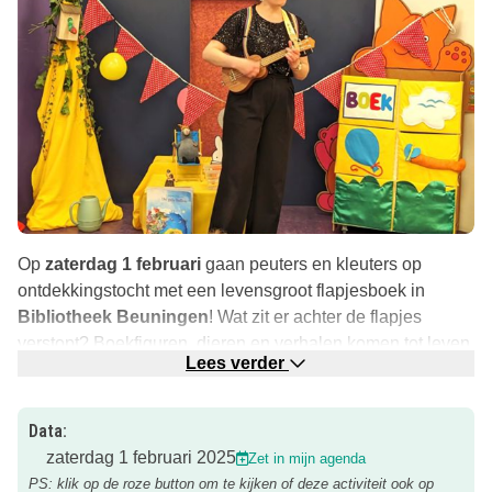
Op
zaterdag 1 februari
gaan peuters en kleuters op
ontdekkingstocht met een levensgroot flapjesboek in
Bibliotheek Beuningen
! Wat zit er achter de flapjes
verstopt? Boekfiguren, dieren en verhalen komen tot leven
Lees verder
in deze interactieve en muzikale voorstelling. Er worden
samen liedjes gezongen zoals ‘Visje, visje in het water’.
Data:
Vergeet niet: kinderen én volwassenen hebben een kaartje
zaterdag 1 februari 2025
Zet in mijn agenda
nodig om verzekerd te zijn van een fijne zitplek.
PS: klik op de roze button om te kijken of deze activiteit ook op