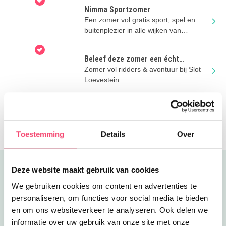
Nimma Sportzomer
Een zomer vol gratis sport, spel en
buitenplezier in alle wijken van
Nijmegen!
Beleef deze zomer een écht
kasteelavontuur bij Slot Loevestein
Zomer vol ridders & avontuur bij Slot
Loevestein
Zomervakantie bij BillyBird Hemelrijk
Veilig, voordelig en onvergetelijk!
Toestemming
Details
Over
Deze website maakt gebruik van cookies
Uitgelicht
We gebruiken cookies om content en advertenties te
personaliseren, om functies voor social media te bieden
en om ons websiteverkeer te analyseren. Ook delen we
informatie over uw gebruik van onze site met onze