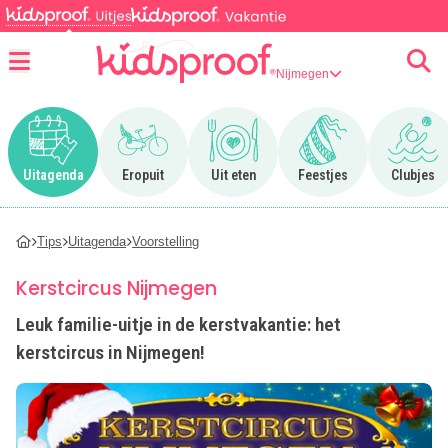
Nijmegen
Menu
Ga naar Uitagenda
Ga naar Eropuit
Ga naar Uit eten
Ga naar Feestjes
Ga n
Uitagenda
Eropuit
Uit eten
Feestjes
Clubjes
Tips
Uitagenda
Voorstelling
Kerstcircus Nijmegen
Leuk familie-uitje in de kerstvakantie: het
kerstcircus in Nijmegen!