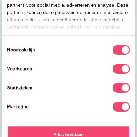
partners voor social media, adverteren en analyse. Deze
partners kunnen deze gegevens combineren met andere
informatie die u aan ze heeft verstrekt of die ze hebben
verzameld op basis van uw gebruik van hun services.
Toestemmingsselectie
Noodzakelijk
Voorkeuren
Statistieken
Marketing
Speelpret in het groen
Ontdek het speelbos van speeltuin De Leemkuil.
Alles toestaan
Klauter over rotsen, verken geheime paadjes, maak