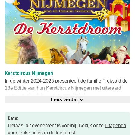
Kerstcircus Nijmegen
In de winter 2024-2025 presenteert de familie Freiwald de
13e Editie van hun Kerstcircus Nijmegen met uiteraard
weer een gloednieuw circusspektakel.
Lees verder
Kerstcircus Nijmegen is het een heel erg mooi versierd
kerstcircus. Een sfeervolle kerstbeleving in een heerlijk
Data:
verwarmd comfortabel tentcomplex. De betoverende
Helaas, dit evenement is voorbij. Bekijk onze
uitagenda
fonkelende lichtjes, sfeervolle kerstmuziek, de geur van
voor leuke uitjes in de toekomst.