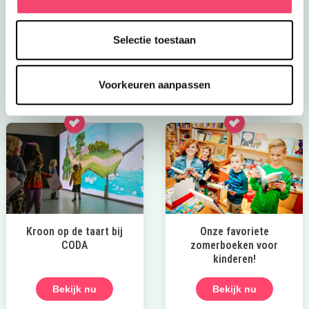
een ritje in het treinje en race van de glijbaan. Bij mooi
weer genieten kinderen op de vernieuwde
Selectie toestaan
waterspeelplaats.
Ontdek deze leuke speeltuin
Voorkeuren aanpassen
Kroon op de taart bij
Onze favoriete
CODA
zomerboeken voor
kinderen!
Bekijk nu
Bekijk nu