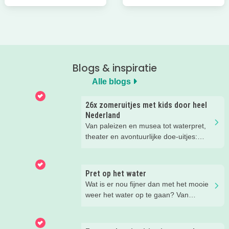
Blogs & inspiratie
Alle blogs
26x zomeruitjes met kids door heel
Nederland
Van paleizen en musea tot waterpret,
theater en avontuurlijke doe-uitjes:
ontdek 26 favoriete zomeruitjes voor
gezinnen door heel Nederland.
Pret op het water
Wat is er nou fijner dan met het mooie
weer het water op te gaan? Van
suppen en kanoën tot een bootje
huren of zwemmen; in deze blog lees
je de leukste tips voor op én in het