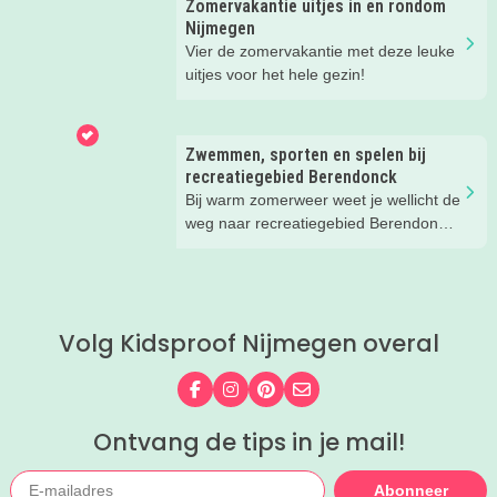
Zomervakantie uitjes in en rondom
water.
Nijmegen
Vier de zomervakantie met deze leuke
uitjes voor het hele gezin!
Zwemmen, sporten en spelen bij
recreatiegebied Berendonck
Bij warm zomerweer weet je wellicht de
weg naar recreatiegebied Berendonck
al te vinden. Wist je dat er naast
zwemmen zoveel meer te beleven is
voor het hele gezin bij dit prachtige
recreatiegebied van Leisurelands? Wij
Volg Kidsproof Nijmegen overal
delen onze favoriete tips met je!
Volg ons op Facebook
Volg ons op Instagram
Volg ons op Pinterest
Mail ons
Ontvang de tips in je mail!
Abonneer