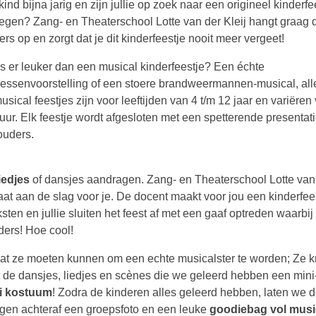
 kind bijna jarig en zijn jullie op zoek naar een origineel kinderfe
egen? Zang- en Theaterschool Lotte van der Kleij hangt graag 
ers op en zorgt dat je dit kinderfeestje nooit meer vergeet!
is er leuker dan een musical kinderfeestje? Een échte
sessenvoorstelling of een stoere brandweermannen-musical, all
sical feestjes zijn voor leeftijden van 4 t/m 12 jaar en variëren
 uur. Elk feestje wordt afgesloten met een spetterende presentat
ouders.
iedjes
of dansjes aandragen. Zang- en Theaterschool Lotte van
at aan de slag voor je. De docent maakt voor jou een kinderfees
eksten en jullie sluiten het feest af met een gaaf optreden waarbi
ders! Hoe cool!
 wat ze moeten kunnen om een echte musicalster te worden; Ze k
 de dansjes, liedjes en scènes die we geleerd hebben een mini
i kostuum
! Zodra de kinderen alles geleerd hebben, laten we 
ijgen achteraf een groepsfoto en een leuke
goodiebag vol musi