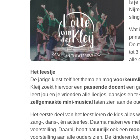
Is je
Nijm
sling
Wat 
prin
De mu
tot 3
alle 
Het feestje
De jarige kiest zelf het thema en mag
voorkeursl
Kleij zoekt hiervoor een
passende docent
een ga
leert jou en je vrienden alle liedjes, dansjes en t
zelfgemaakte mini-musical
laten zien aan de ou
Het eerste deel van het feest leren de kids alles
zang-, dans-, én acteerles. Daarna maken we met
voorstelling. Daarbij hoort natuurlijk ook een
moo
voorstelling aan alle ouders zien. De kinderen kr