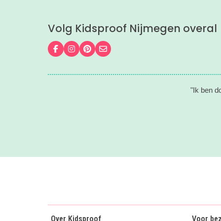
Volg Kidsproof Nijmegen overal
Volg ons op Facebook
Volg ons op Instagram
Volg ons op Pinterest
Mail ons
"Ik ben d
Over Kidsproof
Voor be