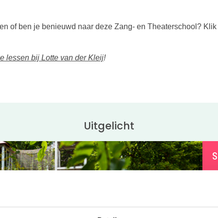
ken of ben je benieuwd naar deze Zang- en Theaterschool? Klik
e lessen bij Lotte van der Kleij
!
Uitgelicht
S
O
K
m