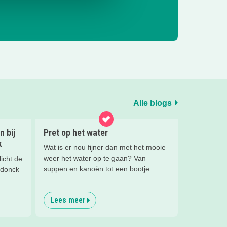
Alle blogs
 bij
Pret op het water
k
Wat is er nou fijner dan met het mooie
weer het water op te gaan? Van
icht de
suppen en kanoën tot een bootje
ndonck
huren of zwemmen; in deze blog lees
je de leukste tips voor op én in het
n is
Lees meer
water.
ige
s? Wij