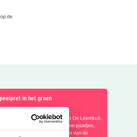
 op de
peelpret in het groen
ntdek het speelbos van speeltuin De Leemkuil.
lauter over rotsen, verken geheime paadjes,
aak een ritje in het treinje en race van de