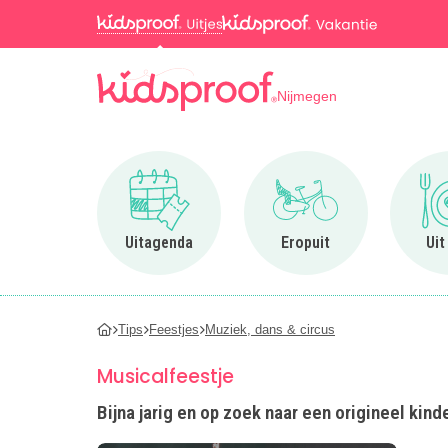
Nijmegen
Ga naar Uitagenda
Ga naar Eropuit
Uitagenda
Eropuit
Uit
Tips
Feestjes
Muziek, dans & circus
Musicalfeestje
Bijna jarig en op zoek naar een origineel kind