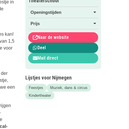
Theaterschool
estje in
de
Openingstijden
Prijs
es kan!
Naar de website
 van 1,5
Deel
ie voor
Mail direct
 der
Lijstjes voor Nijmegen
tje,
j we een
Feestjes
Muziek, dans & circus
Kindertheater
rijgen
-
de
cal-