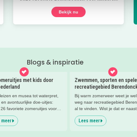
Bekijk nu
Blogs & inspiratie
meruitjes met kids door
Zwemmen, sporten en spelen
Nederland
recreatiegebied Berendonc
leizen en musea tot waterpret,
Bij warm zomerweer weet je well
 en avontuurlijke doe-uitjes:
weg naar recreatiegebied Bere
26 favoriete zomeruitjes voor
al te vinden. Wist je dat er naast
en door heel Nederland.
zwemmen zoveel meer te beleve
 meer
Lees meer
voor het hele gezin bij dit pracht
recreatiegebied van Leisureland
delen onze favoriete tips met je!