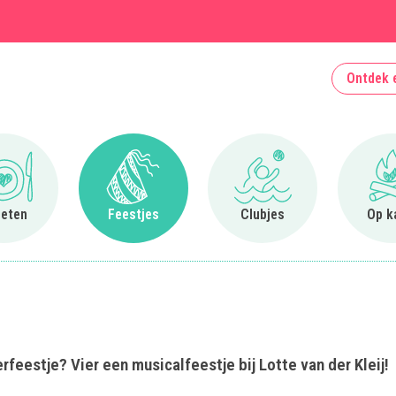
Ontdek 
Ga naar Uit eten
Ga naar Feestjes
Ga naar Clubjes
 eten
Feestjes
Clubjes
Op k
erfeestje? Vier een musicalfeestje bij Lotte van der Kleij!