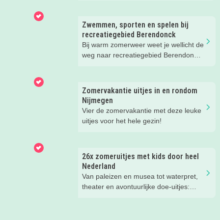
huren of zwemmen; in deze blog lees
je de leukste tips voor op én in het
Zwemmen, sporten en spelen bij
water.
recreatiegebied Berendonck
Bij warm zomerweer weet je wellicht de
weg naar recreatiegebied Berendonck
al te vinden. Wist je dat er naast
zwemmen zoveel meer te beleven is
voor het hele gezin bij dit prachtige
Zomervakantie uitjes in en rondom
recreatiegebied van Leisurelands? Wij
Nijmegen
delen onze favoriete tips met je!
Vier de zomervakantie met deze leuke
uitjes voor het hele gezin!
26x zomeruitjes met kids door heel
Nederland
Van paleizen en musea tot waterpret,
theater en avontuurlijke doe-uitjes:
ontdek 26 favoriete zomeruitjes voor
gezinnen door heel Nederland.