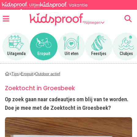
Nijmegen
Menu
Ga naar Uitagenda
Ga naar Eropuit
Ga naar Uit eten
Ga naar Feestjes
Ga n
Uitagenda
Eropuit
Uit eten
Feestjes
Clubjes
Tips
Eropuit
Outdoor actief
Zoektocht in Groesbeek
Op zoek gaan naar cadeautjes om blij van te worden.
Doe je mee met de Zoektocht in Groesbeek?