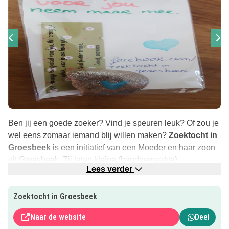
Ben jij een goede zoeker? Vind je speuren leuk? Of zou je
wel eens zomaar iemand blij willen maken?
Zoektocht in
Groesbeek
is een initiatief van een Moeder en haar zoon
uit Groesbeek. Zij laten kleine (handgemaakte)
Lees verder
cadeautjes
achter in en om Groesbeek.
Dit om een beetje positiviteit te brengen in de soms
Zoektocht in Groesbeek
moeilijke tijden. Een beetje
vriendelijkheid
, een glimlach
Naar de website
Deel
op het gezicht van de vinder, daar doen ze het voor. Af en