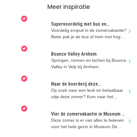
Meer inspiratie
Supervoordelig met bus en
regionale trein
Voordelig eropuit in de zomervakantie?
Beter pak je de bus of trein met hoge
kortingen!
Bounce Valley Arnhem
Springen, rennen en lachen bij Bounce
Valley in Velp bij Arnhem.
Naar de boerderij deze
zomervakantie!
Op zoek naar een leuk en betaalbaar
uitje deze zomer? Kom naar het
boerenerf!
Vier de zomervakantie in Museum De
Bastei
Deze zomer is er van alles te beleven
voor het hele gezin in Museum De
Bastei!