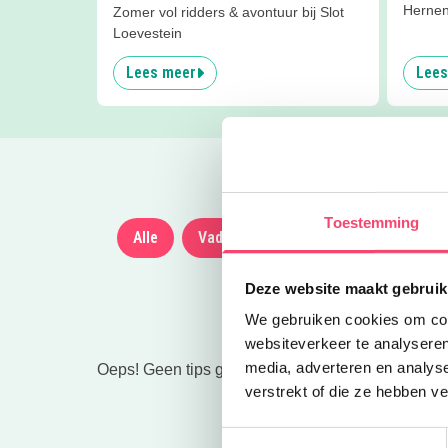
Hernen
Zomer vol ridders & avontuur bij Slot
Loevestein
Lees meer
Lees
Toestemming
Alle
Vaderdag
Museum & bibliothee
Deze website maakt gebruik
We gebruiken cookies om cont
websiteverkeer te analyseren
media, adverteren en analys
Oeps! Geen tips gevonden. Even anders zoeken
verstrekt of die ze hebben v
Toestemmingsselectie