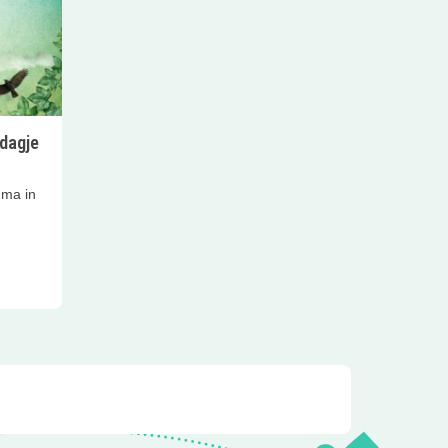
dagje
mma in