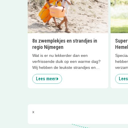
8x zwemplekjes en strandjes in
Superv
regio Nijmegen
Hemel
Wat is er nu lekkerder dan een
Specia
verfrissende duik op een warme dag?
hebben
Wij hebben de leukste strandjes en
verzam
zwemplekjes in Nijmegen en omgeving
lekker
Lees meer
Lees
voor je op een rijtje gezet. Plonsen
samen
maar!
x