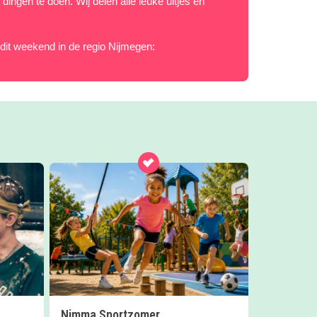
dingen te doen. Wij delen alle leuke uitjes en
r dit weekend in de regio Nijmegen:
Nimma Sportzomer