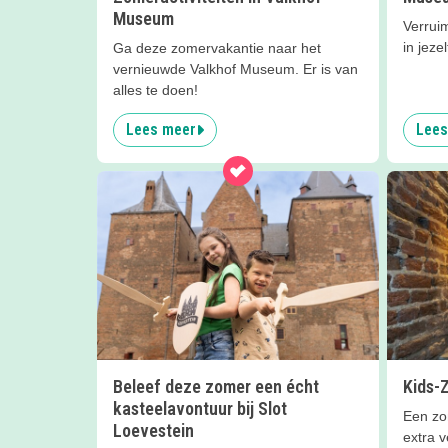
Museum
Verrui
in jeze
Ga deze zomervakantie naar het
vernieuwde Valkhof Museum. Er is van
alles te doen!
Lees meer
Lees
Beleef deze zomer een écht
Kids-
kasteelavontuur bij Slot
Een zo
Loevestein
extra v