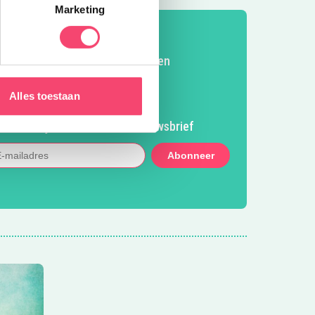
Marketing
Volg Kidsproof Nijmegen
Volg ons op Facebook
Volg ons op Instagram
Volg ons op Pinterest
Mail ons
Alles toestaan
Meld je aan voor onze nieuwsbrief
Abonneer