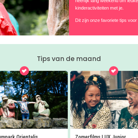
heerlijk lang weekend om leuke 
kinderactiviteiten met je.
Dit zijn onze favoriete tips voo
Tips van de maand
mpark Orientalis
Zomerfilms LUX Junior