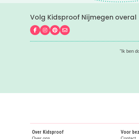
Volg Kidsproof Nijmegen overal
Volg ons op Facebook
Volg ons op Instagram
Volg ons op Pinterest
Mail ons
"Ik ben d
Over Kidsproof
Voor be
Over ons
Contact