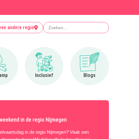
Zoeken
een andere regio
Ga naar Op kamp
Ga naar Inclusief
Ga naar Blogs
amp
Inclusief
Blogs
sweekend in de regio Nijmegen
elvaartsdag in de regio Nijmegen? Vaak een