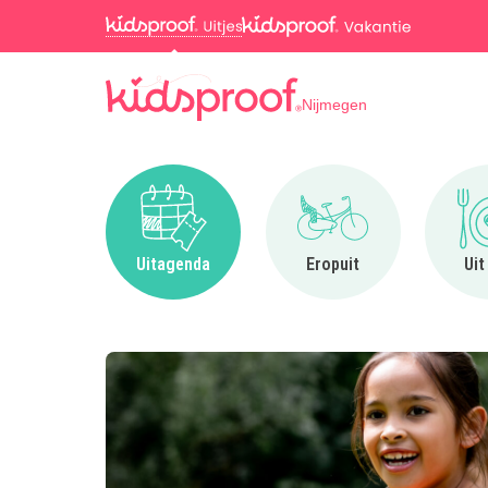
Nijmegen
Ga naar Uitagenda
Ga naar Eropuit
Uitagenda
Eropuit
Uit