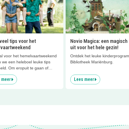
eel tips voor het
Novio Magica: een magisch 
vaartweekend
uit voor het hele gezin!
al voor het hemelvaartweekend
Ontdek het leuke kinderprogra
 we een heleboel leuke tips
Bibliotheek Mariënburg.
eld. Om eropuit te gaan of
 samen thuis. Geniet ervan
 meer
Lees meer
!