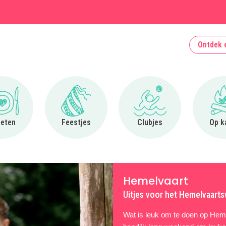
Ontdek 
Ga naar Uit eten
Ga naar Feestjes
Ga naar Clubjes
 eten
Feestjes
Clubjes
Op k
Hemelvaart
Uitjes voor het Hemelvaart
Wat is leuk om te doen op Hem