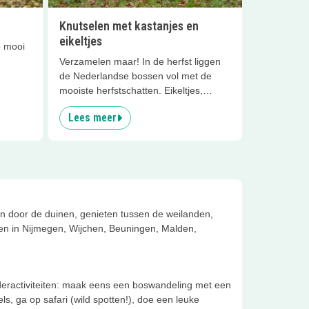
Knutselen met kastanjes en
eikeltjes
o mooi
Verzamelen maar! In de herfst liggen
de Nederlandse bossen vol met de
, neem
mooiste herfstschatten. Eikeltjes,
art
kastanjes, beukennootjes en
Lees meer
r als
knisperende bladeren. Mooi om thuis
neer te leggen en ook zó leuk om mee
te knutselen.
nen door de duinen, genieten tussen de weilanden,
nnen in Nijmegen, Wijchen, Beuningen, Malden,
eractiviteiten: maak eens een boswandeling met een
s, ga op safari (wild spotten!), doe een leuke