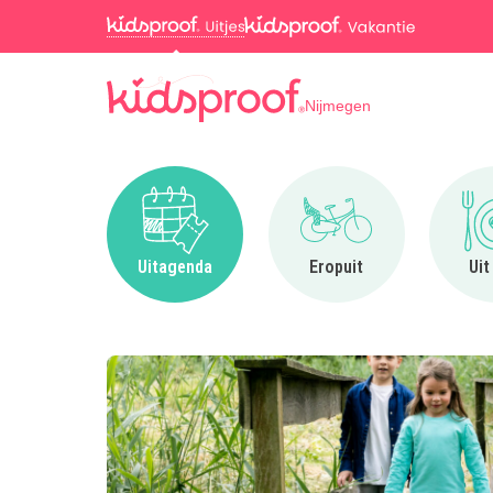
Nijmegen
Ga naar Uitagenda
Ga naar Eropuit
Uitagenda
Eropuit
Uit