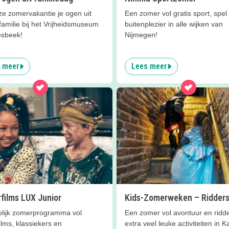
ze zomervakantie je ogen uit
Een zomer vol gratis sport, spel
familie bij het Vrijheidsmuseum
buitenplezier in alle wijken van
esbeek!
Nijmegen!
 meer
Lees meer
films LUX Junior
Kids-Zomerweken – Ridder
olijk zomerprogramma vol
Een zomer vol avontuur en ridd
ilms, klassiekers en
extra veel leuke activiteiten in K