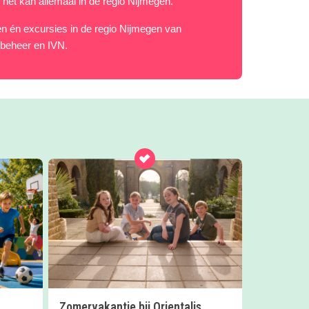
 het kan allemaal in de regio Nijmegen.
iten én excursies in de regio Nijmegen van
beheer en IVN.
Zomervakantie bij Orientalis