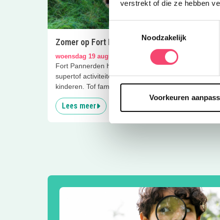
verstrekt of die ze hebben v
Toestemmingsselectie
Noodzakelijk
Zomer op Fort Pannerden
Zomer
woensdag 19 augustus
zondag
Fort Pannerden heeft deze zomer een
Fort P
supertof activiteitenprogramma voor
supert
kinderen. Tof familie-uitje!
kindere
Voorkeuren aanpas
Lees meer
Lees