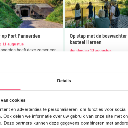
 op Fort Pannerden
Op stap met de boswachter
kasteel Hernen
g 11 augustus
annerden heeft deze zomer een
donderdag 13 augustus
of activiteitenprogramma voor
Ga mee op een zomerse
n. Tof familie-uitje!
ontdekkingstocht buiten het kast
Hernen.
 meer
Lees meer
Details
 van cookies
ent en advertenties te personaliseren, om functies voor social
. Ook delen we informatie over uw gebruik van onze site met on
e. Deze partners kunnen deze gegevens combineren met andere i