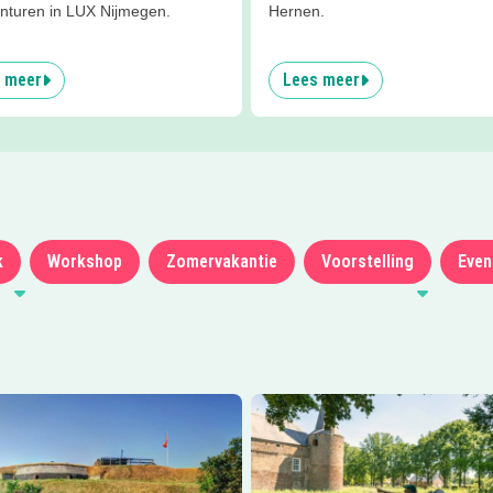
onturen in LUX Nijmegen.
Hernen.
 meer
Lees meer
k
Workshop
Zomervakantie
Voorstelling
Eve