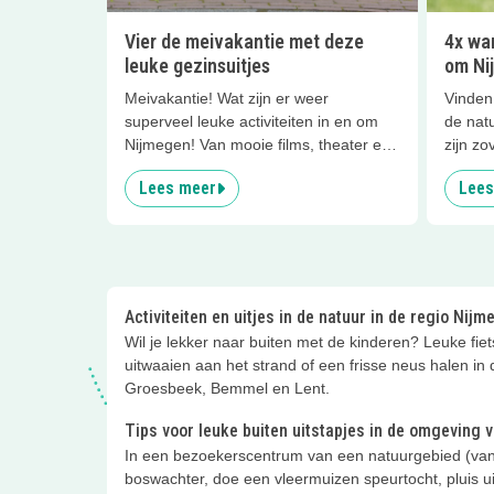
Vier de meivakantie met deze
4x wa
leuke gezinsuitjes
om Ni
Meivakantie! Wat zijn er weer
Vinden 
superveel leuke activiteiten in en om
de natu
Nijmegen! Van mooie films, theater en
zijn zo
actieve uitjes binnen en buiten tot
Nijmeg
Lees meer
Lees
activiteiten in musea, forten en
spelen 
kastelen en nog heel veel meer. Lees
buiten
gauw verder!
favori
voor je
Activiteiten en uitjes in de natuur in de regio Nij
Wil je lekker naar buiten met de kinderen? Leuke fie
uitwaaien aan het strand of een frisse neus halen in
Groesbeek, Bemmel en Lent.
Tips voor leuke buiten uitstapjes in de omgeving
In een bezoekerscentrum van een natuurgebied (van
boswachter, doe een vleermuizen speurtocht, pluis uil