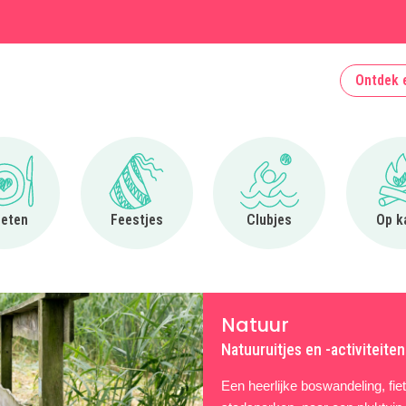
Ontdek 
Ga naar Uit eten
Ga naar Feestjes
Ga naar Clubjes
 eten
Feestjes
Clubjes
Op k
Natuur
Natuuruitjes en -activiteite
Een heerlijke boswandeling, fi