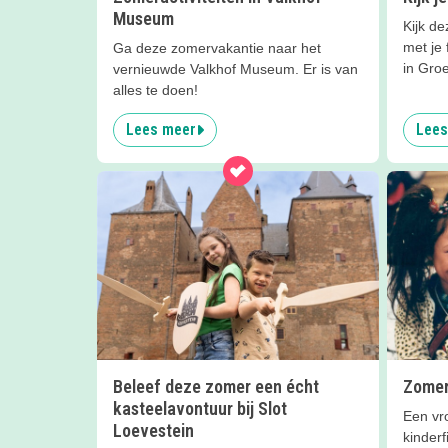
Museum
Kijk de
met je 
Ga deze zomervakantie naar het
in Gro
vernieuwde Valkhof Museum. Er is van
alles te doen!
Lees meer
Lees
Beleef deze zomer een écht
Zomer
kasteelavontuur bij Slot
Een vr
Loevestein
kinderf