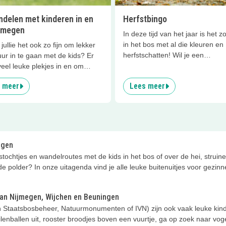
ndelen met kinderen in en
Herfstbingo
jmegen
In deze tijd van het jaar is het z
in het bos met al die kleuren en
jullie het ook zo fijn om lekker
herfstschatten! Wil je een
ur in te gaan met de kids? Er
boswandeling extra leuk maken
veel leuke plekjes in en om
dan de Kidsproof Herfstbingo ka
en waar je kunt wandelen,
 meer
Lees meer
mee voor onderweg! Wie heeft e
en lekker genieten van het
eerste BINGO?
 zijn samen. Een aantal van onze
ete wandelplekjes hebben we
 op een rijtje gezet!
megen
tstochtjes en wandelroutes met de kids in het bos of over de hei, strui
 de polder? In onze uitagenda vind je alle leuke buitenuitjes voor gezi
 van Nijmegen, Wijchen en Beuningen
 Staatsbosbeheer, Natuurmonumenten of IVN) zijn ook vaak leuke kind
enballen uit, rooster broodjes boven een vuurtje, ga op zoek naar vogel