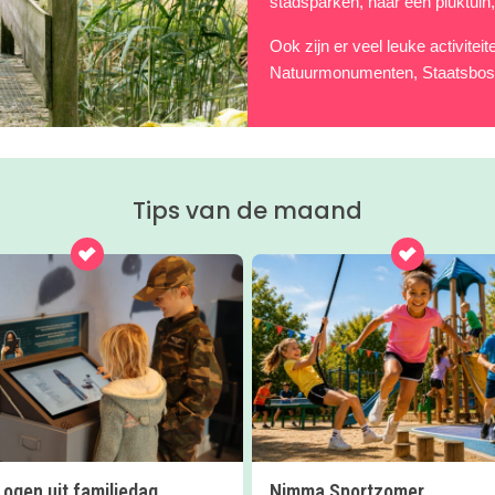
stadsparken, naar een pluktuin,
Ook zijn er veel leuke activite
Natuurmonumenten, Staatsbos
Tips van de maand
e ogen uit familiedag
Nimma Sportzomer