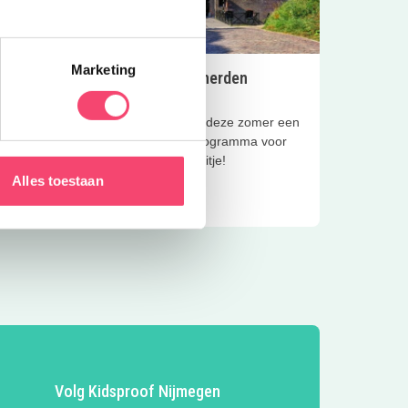
Marketing
Zomer op Fort Pannerden
zondag 30 augustus
er een
Fort Pannerden heeft deze zomer een
voor
supertof activiteitenprogramma voor
kinderen. Tof familie-uitje!
Alles toestaan
Lees meer
Volg Kidsproof Nijmegen