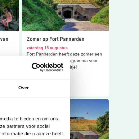
 van
Zomer op Fort Pannerden
Sluiten
zaterdag 15 augustus
Fort Pannerden heeft deze zomer een
supertof activiteitenprogramma voor
kinderen. Tof familie-uitje!
eel
Lees meer
Over
 media te bieden en om ons
ze partners voor social
nformatie die u aan ze heeft