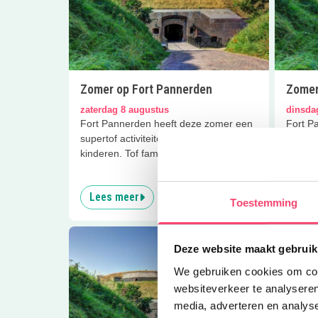
Zomer op Fort Pannerden
Zomer
zaterdag 8 augustus
dinsda
Fort Pannerden heeft deze zomer een
Fort P
supertof activiteitenprogramma voor
supert
kinderen. Tof familie-uitje!
kindere
Lees meer
Lees
Toestemming
Deze website maakt gebruik
We gebruiken cookies om cont
websiteverkeer te analyseren
media, adverteren en analys