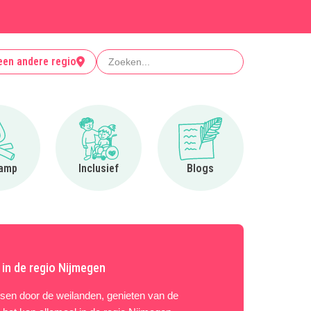
Zoeken
een andere regio
Ga naar Op kamp
Ga naar Inclusief
Ga naar Blogs
amp
Inclusief
Blogs
n in de regio Nijmegen
etsen door de weilanden, genieten van de