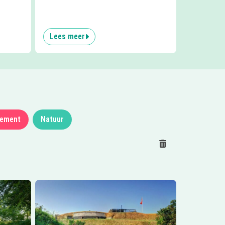
Lees meer
nement
Natuur
Reset