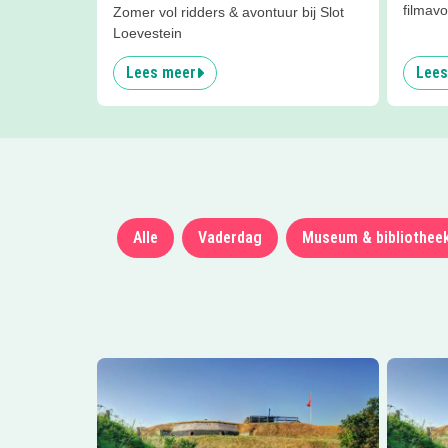
filmav
Zomer vol ridders & avontuur bij Slot
Loevestein
Lees meer
Lees
Alle
Vaderdag
Museum & bibliothee