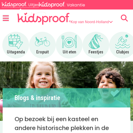
Kop van Noord-Holland
Menu
Ga naar Uitagenda
Ga naar Eropuit
Ga naar Uit eten
Ga naar Feestjes
Ga n
Uitagenda
Eropuit
Uit eten
Feestjes
Clubjes
Blogs & inspiratie
Op bezoek bij een kasteel en
andere historische plekken in de