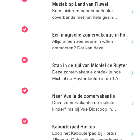
Muziek op Land van Fluwel
Kom luisteren naar superleuke
coverbands met het hele gezin.
Festival vibes gegarandeerd!
Een magische zomervakantie in Fort
Kijkduin
Altijd al een zeemeermin willen
ontmoeten? Dat kan deze
zomervakantie in het fort!
Stap in de tijd van Michiel de Ruyter
Deze zomervakantie ontdek je hoe
Michiel de Ruyter leefde in de 17e
eeuw.
Naar Vue in de zomervakantie
Deze zomervakantie de leukste
kinderfilms bij Vue Bioscoop in
Alkmaar, Heerhugowaard, Hoorn en
Purmerend!
Kabouterpad Hortus
Loop het Kabouterpad bij Hortus
Alkmaar! Ook leuk als kinderfeestje.