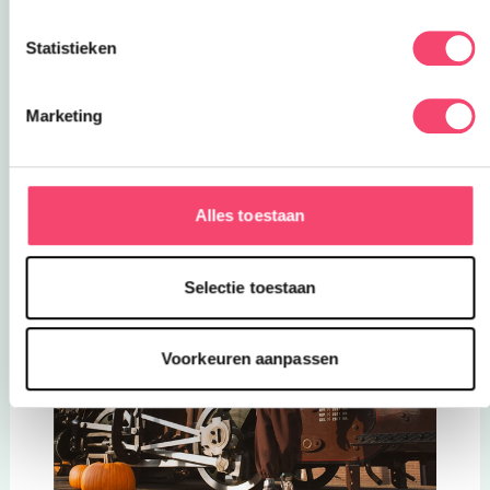
Fort Edam is een deel van de Stelling van
Amsterdam. Een verdedigingsnetwerk rondom
Statistieken
Amsterdam.
Deze link opent in een nieuwe tab
Stoomtram | 1914
Marketing
Je kunt nog steeds een ritje maken met de
Stoomtram. En komt ook langs een gezellig
stationnetje die nog is ingericht zoals in vroeger
tijden. Bij dit station (Opperdoes) kun je ook even
Alles toestaan
uitstappen.
Selectie toestaan
Voorkeuren aanpassen