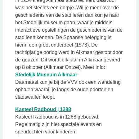
In 1254 kreeg Alkmaar stadsrechten, daarvoor
was het slechts een dorpje. Wil je meer over de
geschiedenis van de stad leren dan kun je naar
het Stedelijk museum gaan, waar je middels
interactieve opstellingen de geschiedenis van de
stad leert kennen. De Spaanse belegging is
hierin een groot onderdeel (1573). De
tachtigjarige oorlog werd in Alkmaar gestopt door
de geuzen. Dit wordt elk jaar in Alkmaar gevierd
op 8 oktober (Alkmaar Ontzet). Meer info:
Deze link opent in een nie
Stedelijk Museum Alkmaar
.
Daarnaast kun je bij de VVV ook een wandeling
ophalen waarbij je langs de oude poorten en
stadswallen loopt.
Deze link opent in een nieuwe 
Kasteel Radboud | 1288
Kasteel Radboud is in 1288 gebouwd.
Regelmatig zijn hier speciale events en
speurtochten voor kinderen.