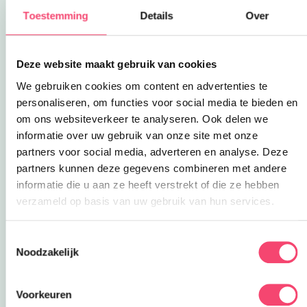
Toestemming
Details
Over
Deze website maakt gebruik van cookies
We gebruiken cookies om content en advertenties te
personaliseren, om functies voor social media te bieden en
om ons websiteverkeer te analyseren. Ook delen we
informatie over uw gebruik van onze site met onze
partners voor social media, adverteren en analyse. Deze
Museum van de 20e eeuw – Hoorn | 1900
partners kunnen deze gegevens combineren met andere
Hoe keken jouw opa en oma televisie? Hoe zag
informatie die u aan ze heeft verstrekt of die ze hebben
de eerste telefoon er uit? Wat is een
verzameld op basis van uw gebruik van hun services.
commodore64? Je ziet het allemaal in het
museum van de 20e eeuw in Hoorn! Echt een tof
museum waar je geweest moet zijn. Neem vooral
Toestemmingsselectie
Noodzakelijk
ook opa en oma mee! Meer info:
Museum 20e
Deze link opent in een nieuwe tab
eeuw
.
Voorkeuren
Deze link opent in een nieuwe tab
Fort Edam | 1908