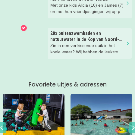
natuurspeelpark? Lees snel verder
Met onze kids Alicia (10) en James (7)
voor de leukste, zomerse uitjes in de
en met hun vriendjes gingen wij op pad
Kop van Noord-Holland!
voor Kidsproof. Onze bestemming?
Het Marinemuseum in Den Helder. En
geloof ons: dit is echt zo’n plek waar je
20x buitenzwembaden en
makkelijk een paar uur zoet bent!
natuurwater in de Kop van Noord-
Holland!
Zin in een verfrissende duik in het
koele water? Wij hebben de leukste
buitenzwembaden en natuurbaden op
een rijtje gezet. Pak een handdoek en
plonsen maar! (foto: Zwembad
Waarland - voor aanleg van de
Favoriete uitjes & adressen
glijbaan)