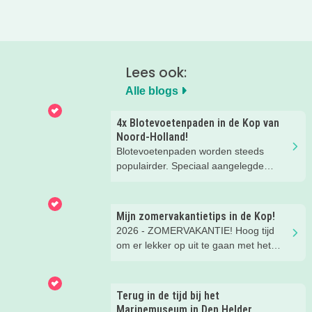
Lees ook:
Alle blogs
4x Blotevoetenpaden in de Kop van
Noord-Holland!
Blotevoetenpaden worden steeds
populairder. Speciaal aangelegde
paden vind je in prachtige
natuurgebieden. Met verschillende
ondergrond van zachte gras, fijn zand,
Mijn zomervakantietips in de Kop!
houtsnippers, dikke takken. Vooral
2026 - ZOMERVAKANTIE! Hoog tijd
kinderen worden hier heel blij van.
om er lekker op uit te gaan met het
Kriebelende grassprietjes, blubber,
gezin. Er is gelukkig onwijs veel te
verkoelend water, stevige stenen en
doen in de regio. Wat dacht je van een
heel veel meer prikkelende ervaringen
leuk museum, een dagje naar het
Terug in de tijd bij het
kom je tegen op de blotevoetenpaden.
zwembad of een cool
Marinemuseum in Den Helder