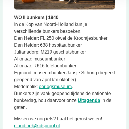
WO II bunkers | 1940
In de Kop van Noord-Holland kun je
verschillende bunkers bezoeken.
Den Helder: FL 250 ofwel de Kroontjesbunker
Den Helder: 638 hospitaalbunker
Julianadorp: M219 geschutsbunker
Alkmaar: museumbunker
Alkmaar: R616 telefoonbunker
Egmond: museumbunker Jansje Schong (beperkt
geopend van april t/m oktober)
Deze link opent in een nieu
Medemblik:
oorlogsmuseum
.
Bunkers zijn vaak geopend tijdens de nationale
bunkerdag, hou daarvoor onze
Uitagenda
in de
gaten.
Missen we nog iets? Laat het gerust weten!
Deze link opent in een nieuwe tab
claudine@kidsproof.nl