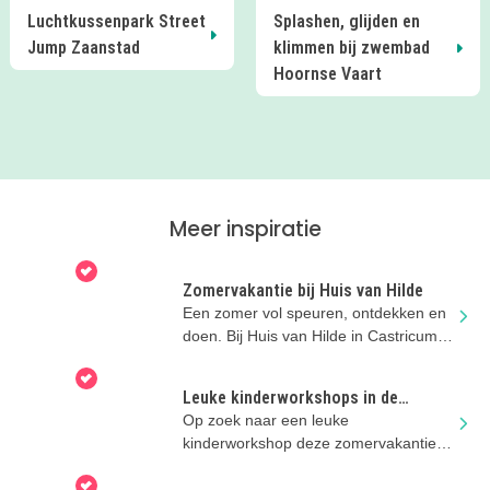
Splashen, glijden en
Zomervakantie bij Huis
klimmen bij zwembad
van Hilde
Hoornse Vaart
Meer inspiratie
Zomervakantie bij Huis van Hilde
Een zomer vol speuren, ontdekken en
doen. Bij Huis van Hilde in Castricum
beleef je elke dag iets nieuws!
Leuke kinderworkshops in de
zomervakantie!
Op zoek naar een leuke
kinderworkshop deze zomervakantie?
Kom langs bij Museum Kranenburgh!