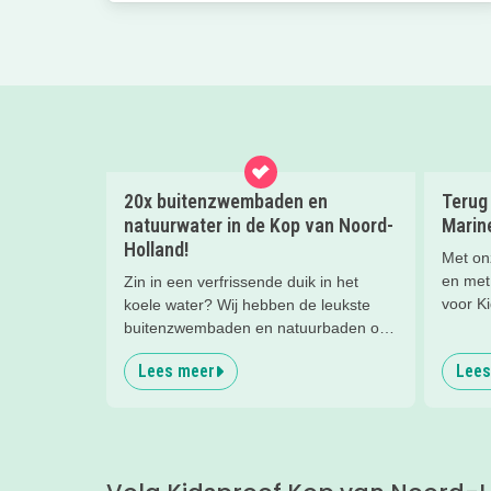
20x buitenzwembaden en
Terug 
natuurwater in de Kop van Noord-
Marin
Holland!
Met onz
en met
Zin in een verfrissende duik in het
voor K
koele water? Wij hebben de leukste
Het Ma
buitenzwembaden en natuurbaden op
geloof 
een rijtje gezet. Pak een handdoek en
Lees meer
Lees
makkeli
plonsen maar! (foto: Zwembad
Waarland - voor aanleg van de
glijbaan)