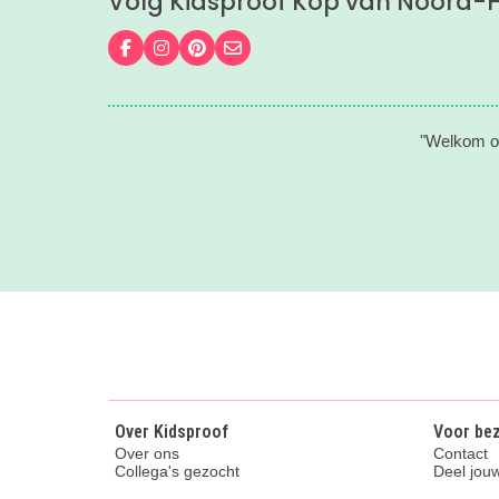
Volg Kidsproof Kop van Noord-H
Volg ons op Facebook
Volg ons op Instagram
Volg ons op Pinterest
Mail ons
"Welkom op
Over Kidsproof
Voor be
Over ons
Contact
Collega's gezocht
Deel jouw