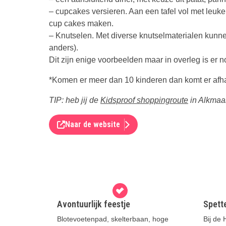
– cupcakes versieren. Aan een tafel vol met leuk
cup cakes maken.
– Knutselen. Met diverse knutselmaterialen kunn
anders).
Dit zijn enige voorbeelden maar in overleg is er 
*Komen er meer dan 10 kinderen dan komt er afhank
TIP: heb jij de
Kidsproof shoppingroute
in Alkmaa
Naar de website
Avontuurlijk feestje
Spett
Blotevoetenpad, skelterbaan, hoge
Bij de 