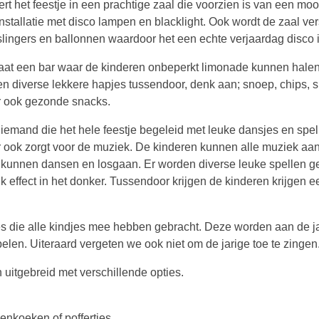
ert het feestje in een prachtige zaal die voorzien is van een moo
installatie met disco lampen en blacklight. Ook wordt de zaal ver
slingers en ballonnen waardoor het een echte verjaardag disco i
taat een bar waar de kinderen onbeperkt limonade kunnen hale
gen diverse lekkere hapjes tussendoor, denk aan; snoep, chips, 
 ook gezonde snacks.
s iemand die het hele feestje begeleid met leuke dansjes en spel
 ook zorgt voor de muziek. De kinderen kunnen alle muziek aa
op kunnen dansen en losgaan. Er worden diverse leuke spellen 
k effect in het donker. Tussendoor krijgen de kinderen krijgen e
es die alle kindjes mee hebben gebracht. Deze worden aan de j
len. Uiteraard vergeten we ook niet om de jarige toe te zingen
 uitgebreid met verschillende opties.
enkoeken of poffertjes.