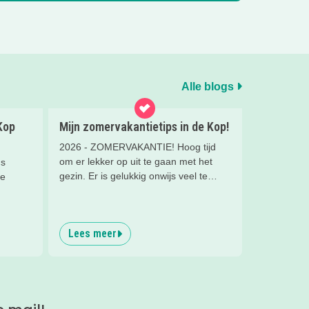
Alle blogs
Kop
Mijn zomervakantietips in de Kop!
2026 - ZOMERVAKANTIE! Hoog tijd
om er lekker op uit te gaan met het
ds
gezin. Er is gelukkig onwijs veel te
de
doen in de regio. Wat dacht je van een
leuk museum, een dagje naar het
nde
zwembad of een cool
n zand,
Lees meer
natuurspeelpark? Lees snel verder
ral
voor de leukste, zomerse uitjes in de
an.
Kop van Noord-Holland!
er,
n en
ringen
paden.