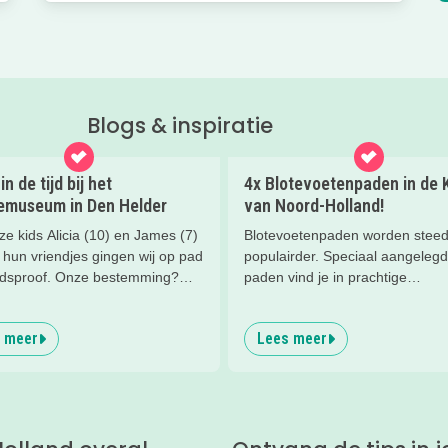
Blogs & inspiratie
in de tijd bij het
4x Blotevoetenpaden in de 
emuseum in Den Helder
van Noord-Holland!
e kids Alicia (10) en James (7)
Blotevoetenpaden worden stee
 hun vriendjes gingen wij op pad
populairder. Speciaal aangeleg
idsproof. Onze bestemming?
paden vind je in prachtige
rinemuseum in Den Helder. En
natuurgebieden. Met verschille
ons: dit is echt zo’n plek waar je
ondergrond van zachte gras, fij
 meer
Lees meer
jk een paar uur zoet bent!
houtsnippers, dikke takken. Voo
kinderen worden hier heel blij v
Kriebelende grassprietjes, blubb
verkoelend water, stevige stene
heel veel meer prikkelende erva
kom je tegen op de blotevoeten