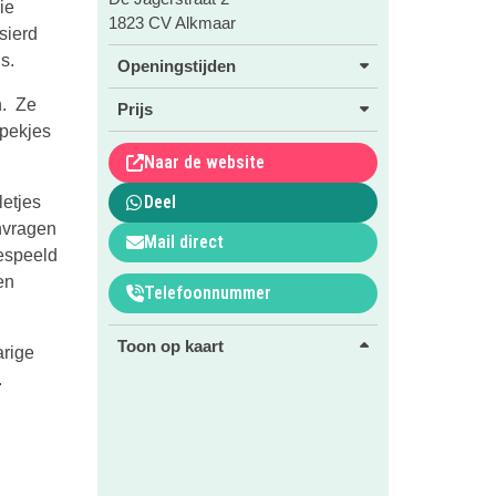
ie
1823 CV Alkmaar
sierd
s.
Openingstijden
n. Ze
Prijs
spekjes
Naar de website
Deel
letjes
nvragen
Mail direct
gespeeld
en
Telefoonnummer
Toon op kaart
arige
.