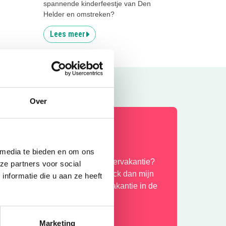
spannende kinderfeestje van Den
Helder en omstreken?
Lees meer
Over
omervakantie!
 media te bieden en om ons
enieten jullie lekker van de zomervakantie?
ze partners voor social
ij wel! Mocht je je vervelen, check dan mijn
nformatie die u aan ze heeft
avoriete uitjes voor deze zomervakantie in de
op hieronder!
Marketing