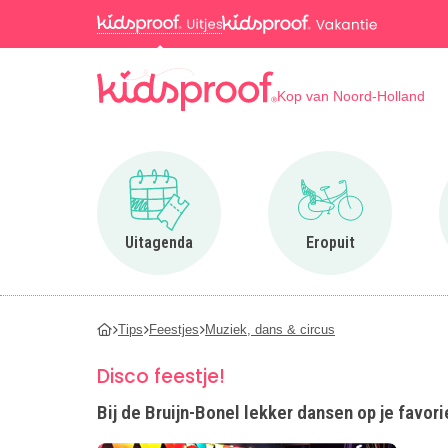
Kop van Noord-Holland
Ga naar Uitagenda
Ga naar Eropuit
Uitagenda
Eropuit
Tips
Feestjes
Muziek, dans & circus
Disco feestje!
Bij de Bruijn-Bonel lekker dansen op je favor