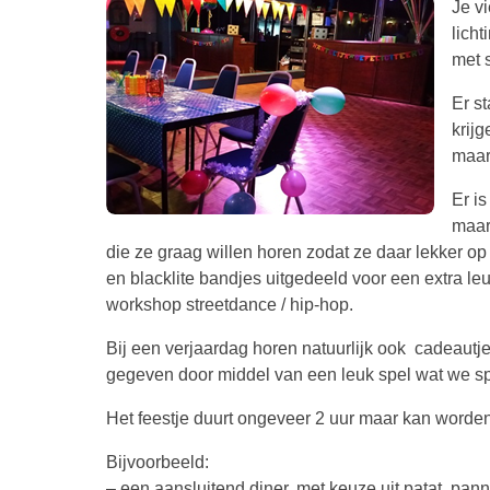
Je vi
licht
met 
Er s
krij
maar
Er i
maar
die ze graag willen horen zodat ze daar lekker 
en blacklite bandjes uitgedeeld voor een extra leu
workshop streetdance / hip-hop.
Bij een verjaardag horen natuurlijk ook cadeautj
gegeven door middel van een leuk spel wat we spe
Het feestje duurt ongeveer 2 uur maar kan worden
Bijvoorbeeld:
– een aansluitend diner, met keuze uit patat, pann