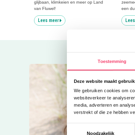
glijbaan, klimkeien en meer op Land
zeemee
van Fluwel!
een dui
Lees meer
Lees
Toestemming
Deze website maakt gebruik
We gebruiken cookies om cont
websiteverkeer te analyseren
media, adverteren en analys
verstrekt of die ze hebben v
Toestemmingsselectie
Noodzakelijk