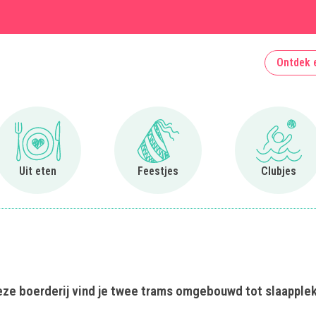
Ontdek 
Ga naar Uit eten
Ga naar Feestjes
Ga naa
Uit eten
Feestjes
Clubjes
 deze boerderij vind je twee trams omgebouwd tot slaapplek