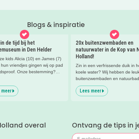
Blogs & inspiratie
in de tijd bij het
20x buitenzwembaden en
emuseum in Den Helder
natuurwater in de Kop van 
Holland!
e kids Alicia (10) en James (7)
 hun vriendjes gingen wij op pad
Zin in een verfrissende duik in h
idsproof. Onze bestemming?
koele water? Wij hebben de leu
rinemuseum in Den Helder. En
buitenzwembaden en natuurba
ons: dit is echt zo’n plek waar je
een rijtje gezet. Pak een handd
 meer
Lees meer
jk een paar uur zoet bent!
plonsen maar! (foto: Zwembad
Waarland - voor aanleg van de
glijbaan)
olland overal
Ontvang de tips in j