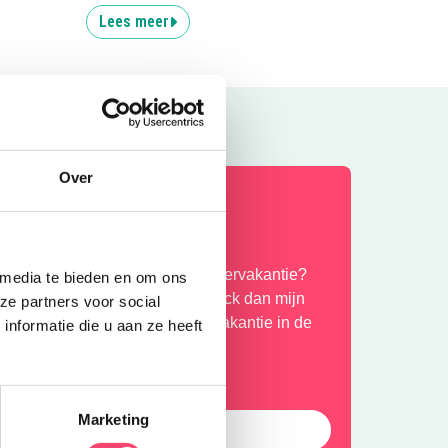
Lees meer
Over
omervakantie!
enieten jullie lekker van de zomervakantie?
 media te bieden en om ons
ij wel! Mocht je je vervelen, check dan mijn
ze partners voor social
avoriete uitjes voor deze zomervakantie in de
nformatie die u aan ze heeft
op hieronder!
Marketing
Laat die zomer maar komen!