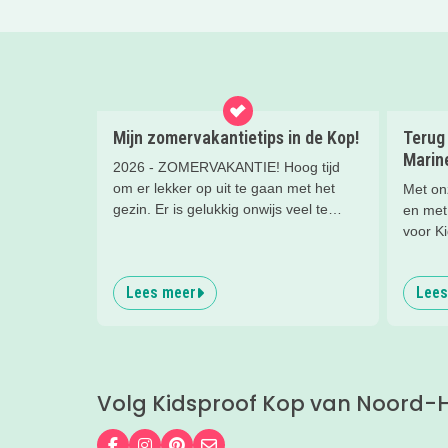
Mijn zomervakantietips in de Kop!
Terug 
Marin
2026 - ZOMERVAKANTIE! Hoog tijd
om er lekker op uit te gaan met het
Met onz
gezin. Er is gelukkig onwijs veel te
en met
doen in de regio. Wat dacht je van een
voor K
leuk museum, een dagje naar het
Het Ma
zwembad of een cool
geloof 
Lees meer
Lees
natuurspeelpark? Lees snel verder
makkeli
voor de leukste, zomerse uitjes in de
Kop van Noord-Holland!
Volg Kidsproof Kop van Noord-H
Volg ons op Facebook
Volg ons op Instagram
Volg ons op Pinterest
Mail ons