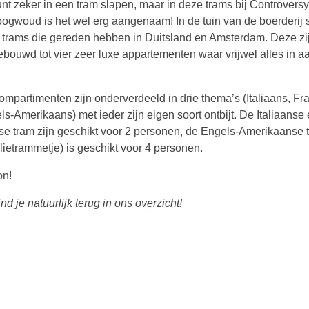
unt zeker in een tram slapen, maar in deze trams bij Controvers
oogwoud is het wel erg aangenaam! In de tuin van de boerderij 
 trams die gereden hebben in Duitsland en Amsterdam. Deze zi
bouwd tot vier zeer luxe appartementen waar vrijwel alles in 
ompartimenten zijn onderverdeeld in drie thema’s (Italiaans, Fr
ls-Amerikaans) met ieder zijn eigen soort ontbijt. De Italiaanse
se tram zijn geschikt voor 2 personen, de Engels-Amerikaanse 
lietrammetje) is geschikt voor 4 personen.
on!
nd je natuurlijk terug in ons overzicht!