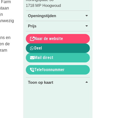
y Farm
1718 MP Hoogwoud
staan
jn
Openingstijden
aanwezig
Prijs
ans en
Naar de website
 en de
Deel
tram
Mail direct
Telefoonnummer
Toon op kaart