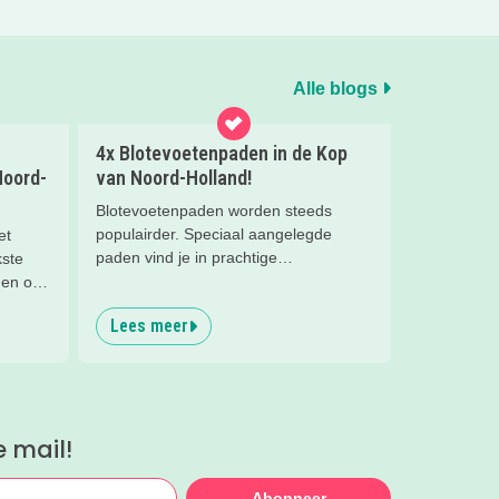
Alle blogs
4x Blotevoetenpaden in de Kop
Noord-
van Noord-Holland!
Blotevoetenpaden worden steeds
populairder. Speciaal aangelegde
et
paden vind je in prachtige
kste
natuurgebieden. Met verschillende
den op
ondergrond van zachte gras, fijn zand,
oek en
Lees meer
houtsnippers, dikke takken. Vooral
kinderen worden hier heel blij van.
Kriebelende grassprietjes, blubber,
verkoelend water, stevige stenen en
heel veel meer prikkelende ervaringen
e mail!
kom je tegen op de blotevoetenpaden.
Abonneer