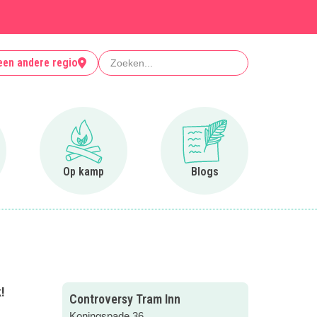
Zoeken
een andere regio
r Clubjes
Ga naar Op kamp
Ga naar Blogs
Op kamp
Blogs
!
Controversy Tram Inn
Koningspade 36