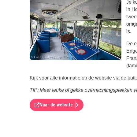
Je k
in H
twee
omge
is.
De c
Enge
Fran
(fami
Kijk voor alle informatie op de website via de butt
TIP: Meer leuke of gekke
overnachtingsplekken
vi
Naar de website