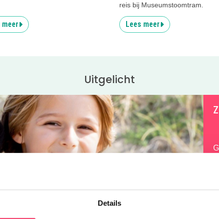
reis bij Museumstoomtram.
 meer
Lees meer
Uitgelicht
Z
G
W
f
K
Details