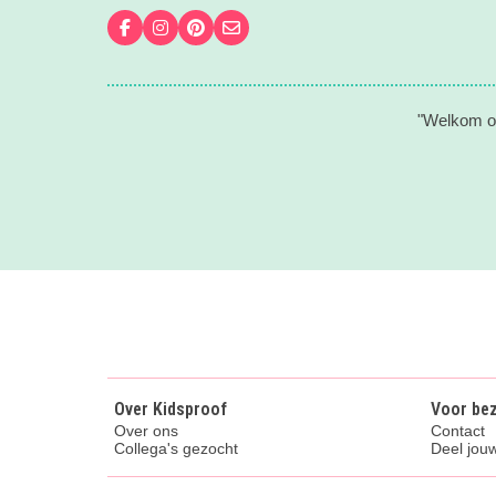
Volg ons op Facebook
Volg ons op Instagram
Volg ons op Pinterest
Mail ons
"Welkom op
Over Kidsproof
Voor be
Over ons
Contact
Collega's gezocht
Deel jouw