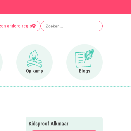
Zoeken
een andere regio
r Clubjes
Ga naar Op kamp
Ga naar Blogs
Op kamp
Blogs
Kidsproof Alkmaar