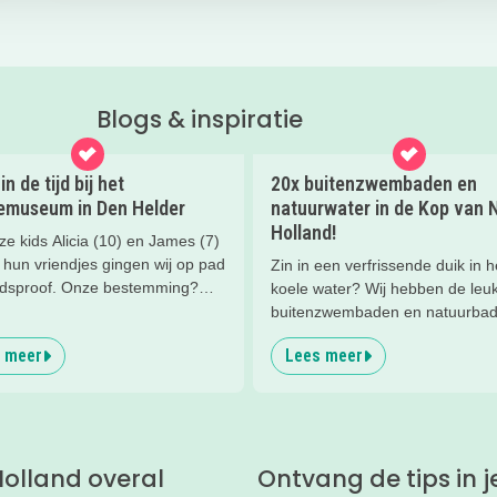
Blogs & inspiratie
in de tijd bij het
20x buitenzwembaden en
emuseum in Den Helder
natuurwater in de Kop van 
Holland!
e kids Alicia (10) en James (7)
 hun vriendjes gingen wij op pad
Zin in een verfrissende duik in h
idsproof. Onze bestemming?
koele water? Wij hebben de leu
rinemuseum in Den Helder. En
buitenzwembaden en natuurba
ons: dit is echt zo’n plek waar je
een rijtje gezet. Pak een handd
 meer
Lees meer
jk een paar uur zoet bent!
plonsen maar! (foto: Zwembad
Waarland - voor aanleg van de
glijbaan)
olland overal
Ontvang de tips in j