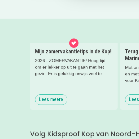
Mijn zomervakantietips in de Kop!
Terug 
Marin
2026 - ZOMERVAKANTIE! Hoog tijd
om er lekker op uit te gaan met het
Met onz
gezin. Er is gelukkig onwijs veel te
en met
doen in de regio. Wat dacht je van een
voor K
leuk museum, een dagje naar het
Het Ma
zwembad of een cool
geloof 
Lees meer
Lees
natuurspeelpark? Lees snel verder
makkeli
voor de leukste, zomerse uitjes in de
Kop van Noord-Holland!
Volg Kidsproof Kop van Noord-H