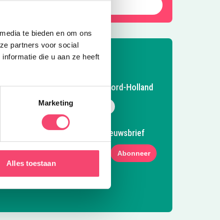
Laat die zomer maar komen!
 media te bieden en om ons
ze partners voor social
nformatie die u aan ze heeft
Volg Kidsproof Kop van Noord-Holland
Marketing
Volg ons op Facebook
Volg ons op Instagram
Volg ons op Pinterest
Mail ons
Meld je aan voor onze nieuwsbrief
Abonneer
Alles toestaan