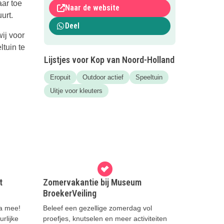
aar toe
Naar de website
urt.
Deel
ij voor
ltuin te
Lijstjes voor Kop van Noord-Holland
Eropuit
Outdoor actief
Speeltuin
Uitje voor kleuters
t
Zomervakantie bij Museum
BroekerVeiling
ga mee!
Beleef een gezellige zomerdag vol
rlijke
proefjes, knutselen en meer activiteiten