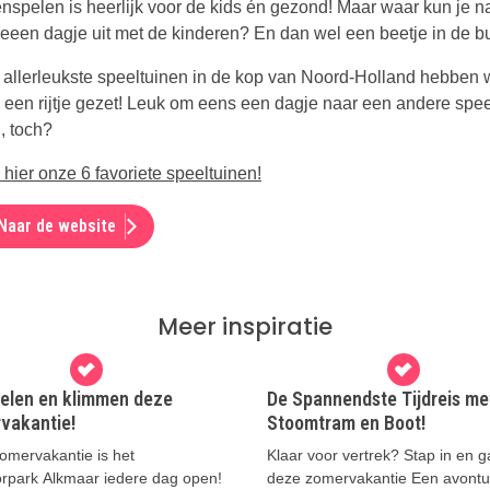
enspelen is heerlijk voor de kids én gezond! Maar waar kun je n
 eeen dagje uit met de kinderen? En dan wel een beetje in de bu
 allerleukste speeltuinen in de kop van Noord-Holland hebben w
p een rijtje gezet! Leuk om eens een dagje naar een andere spee
, toch?
 hier onze 6 favoriete speeltuinen!
Naar de website
Meer inspiratie
pelen en klimmen deze
De Spannendste Tijdreis me
vakantie!
Stoomtram en Boot!
omervakantie is het
Klaar voor vertrek? Stap in en 
rpark Alkmaar iedere dag open!
deze zomervakantie Een avontuu