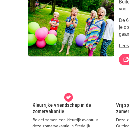
Buit
voor
De 6
je o
gaan
Lees
Kleurrijke vriendschap in de
Vrij s
zomervakantie
zomer
Beleef samen een kleurrijk avontuur
Deze z
deze zomervakantie in Stedelijk
Outdoo