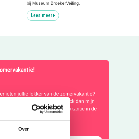
bij Museum BroekerVeiling.
Lees meer
omervakantie!
enieten jullie lekker van de zomervakantie?
ij wel! Mocht je je vervelen, check dan mijn
avoriete uitjes voor deze zomervakantie in de
op hieronder!
Over