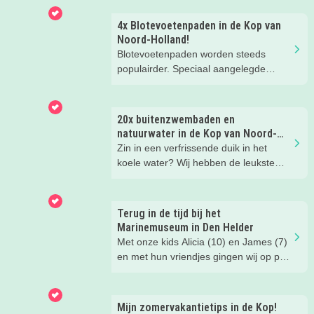
4x Blotevoetenpaden in de Kop van
Noord-Holland!
Blotevoetenpaden worden steeds
populairder. Speciaal aangelegde
paden vind je in prachtige
natuurgebieden. Met verschillende
ondergrond van zachte gras, fijn zand,
20x buitenzwembaden en
houtsnippers, dikke takken. Vooral
natuurwater in de Kop van Noord-
kinderen worden hier heel blij van.
Holland!
Zin in een verfrissende duik in het
Kriebelende grassprietjes, blubber,
koele water? Wij hebben de leukste
verkoelend water, stevige stenen en
buitenzwembaden en natuurbaden op
heel veel meer prikkelende ervaringen
een rijtje gezet. Pak een handdoek en
kom je tegen op de blotevoetenpaden.
plonsen maar! (foto: Zwembad
Terug in de tijd bij het
Waarland - voor aanleg van de
Marinemuseum in Den Helder
glijbaan)
Met onze kids Alicia (10) en James (7)
en met hun vriendjes gingen wij op pad
voor Kidsproof. Onze bestemming?
Het Marinemuseum in Den Helder. En
geloof ons: dit is echt zo’n plek waar je
Mijn zomervakantietips in de Kop!