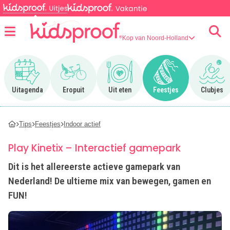
Kop van Noord-Holland
Menu
Ga naar Uitagenda
Ga naar Eropuit
Ga naar Uit eten
Ga naar Feestjes
Ga n
Uitagenda
Eropuit
Uit eten
Feestjes
Clubjes
Tips
Feestjes
Indoor actief
Play Kinetix – Interactief gamepark
Dit is het allereerste actieve gamepark van
Nederland! De ultieme mix van bewegen, gamen en
FUN!