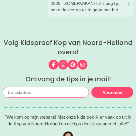
makkelijk een paar uur zoet bent!
2026 - ZOMERVAKANTIE! Hoog tijd
om er lekker op uit te gaan met het
gezin. Er is gelukkig onwijs veel te
doen in de regio. Wat dacht je van een
leuk museum, een dagje naar het
zwembad of een cool
Volg Kidsproof Kop van Noord-Holland
natuurspeelpark? Lees snel verder
voor de leukste, zomerse uitjes in de
overal
Kop van Noord-Holland!
Volg ons op Facebook
Volg ons op Instagram
Volg ons op Pinterest
Mail ons
Ontvang de tips in je mail!
Abonneer
"Welkom op mijn website! Met onze kids trek ik er vaak op uit in
de Kop van Noord-Holland en die tips deel ik graag met jullie!"