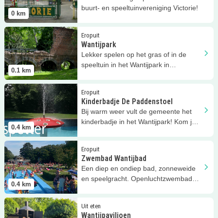
buurt- en speeltuinvereniging Victorie!
0
km
Lees meer
Wantijpark
Eropuit
Wantijpark
Lekker spelen op het gras of in de
speeltuin in het Wantijpark in
0.1
km
Dordrecht!
Lees meer
Kinderbadje De Paddenstoel
Eropuit
Kinderbadje De Paddenstoel
Bij warm weer vult de gemeente het
kinderbadje in het Wantijpark! Kom je
0.4
km
afkoelen?
Lees meer
Zwembad Wantijbad
Eropuit
Zwembad Wantijbad
Een diep en ondiep bad, zonneweide
en speelgracht. Openluchtzwembad
0.4
km
Wantijbad Dordrecht heeft het!
Lees meer
Wantijpaviljoen
Uit eten
Wantijpaviljoen