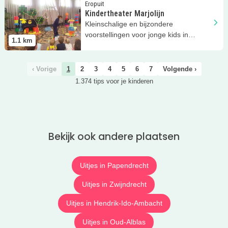
Lees meer
Kindertheater Marjolijn
Eropuit
Kindertheater Marjolijn
Kleinschalige en bijzondere
voorstellingen voor jonge kids in
1.1
km
Dordrecht
‹ Vorige
1
2
3
4
5
6
7
Volgende ›
1.374 tips voor je kinderen
Bekijk ook andere plaatsen
Uitjes in Papendrecht
Uitjes in Zwijndrecht
Uitjes in Hendrik-Ido-Ambacht
Uitjes in Oud-Alblas