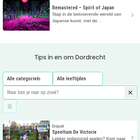
Remastered – Spirit of Japan
Stap in de betoverende wereld van
Japanse kunst, met de
indrukwekkende projecties bij
Remastered
Tips in en om Dordrecht
Wis filters
Lees meer
Speeltuin De Victorie
Eropuit
Speeltuin De Victorie
Lekker onbezorgd spelen? Kom naar