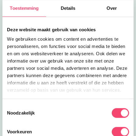
dans, kunst, muziek en theater vind je
0.7
km
Toestemming
Details
Over
bij ToBe!
Lees meer
Poppodium Bibelot
Eropuit
Poppodium Bibelot
Deze website maakt gebruik van cookies
Gevestigd in het Energiehuis vind je
poppodium Bibelot, met een
We gebruiken cookies om content en advertenties te
0.7
km
programma voor iedereen!
personaliseren, om functies voor social media te bieden
Lees meer
Creatieve kinderfeestjes
en om ons websiteverkeer te analyseren. Ook delen we
Feestjes
Creatieve kinderfeestjes
informatie over uw gebruik van onze site met onze
Vier je kinderfeestje bij ToBe in het
partners voor social media, adverteren en analyse. Deze
Energiehuis met een creatieve
partners kunnen deze gegevens combineren met andere
0.7
km
verjaardagsworkshop!
informatie die u aan ze heeft verstrekt of die ze hebben
Lees meer
Maal je eigen meel
verzameld op basis van uw gebruik van hun services.
Eropuit
Maal je eigen meel
Beklim Molen Kyck over den Dyck en
Toestemmingsselectie
ontdek hoe je zelf meel maalt!
0.8
km
Noodzakelijk
Lees meer
Handbalvereniging M.O.K.
Clubjes
Handbalvereniging M.O.K.
Voorkeuren