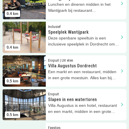
Lunchen en dineren midden in het
Wantijpark bij restaurant
0.4
km
Wantijpaviljoen!
Lees meer
Speelplek Wantijpark
Inclusief
Speelplek Wantijpark
Deze openbare speeltuin is een
inclusieve speelplek in Dordrecht om
0.4
km
fijn samen te kunnen spelen.
Lees meer
Villa Augustus Dordrecht
Eropuit | Uit eten
Villa Augustus Dordrecht
Een markt en een restaurant, midden
in een grote moestuin. Alles kan bij
0.5
km
Villa Augustus.
Lees meer
Slapen in een watertoren
Eropuit
Slapen in een watertoren
Villa Augustus is een hotel, restaurant
en een markt, midden in een grote
0.5
km
moestuin. Een unieke plek!
Lees meer
Rent Mini Cars
Feestjes