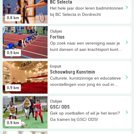
BC Selecta
Het hele jaar door leren badmintonnen
bij BC Selecta in Dordrecht
0.8
km
Lees meer
Fortius
Clubjes
Fortius
Op zoek naar een vereniging waar je
kunt dansen of aan krachtsport kunt
0.9
km
doen? Meld je aan bij Fortius!
Lees meer
Schouwburg Kunstmin
Eropuit
Schouwburg Kunstmin
Culturele, kunstzinnige en educatieve
voorstellingen voor jong én oud in
0.9
km
Dordrecht!
Lees meer
GSC/ ODS
Clubjes
GSC/ ODS
Gek op voetballen of wil je het leren?
Ga trainen bij GSC/ ODS!
0.9
km