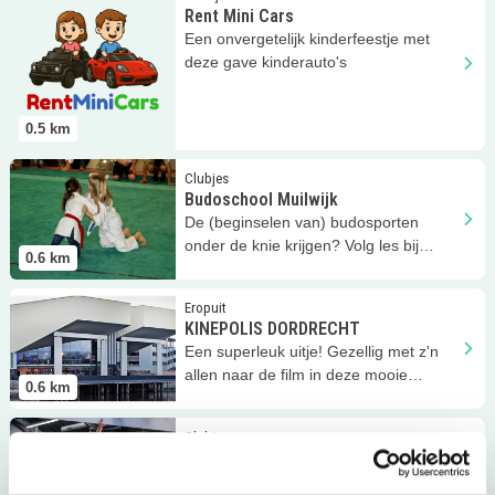
Rent Mini Cars
Een onvergetelijk kinderfeestje met
deze gave kinderauto's
0.5
km
Lees meer
Budoschool Muilwijk
Clubjes
Budoschool Muilwijk
De (beginselen van) budosporten
onder de knie krijgen? Volg les bij
0.6
km
Sportschool Muilwijk!
Lees meer
KINEPOLIS DORDRECHT
Eropuit
KINEPOLIS DORDRECHT
Een superleuk uitje! Gezellig met z'n
allen naar de film in deze mooie
0.6
km
bioscoop!
Lees meer
ToBe cursussen voor kids
Clubjes
ToBe cursussen voor kids
De leukste clubjes op het gebied van