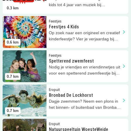
kids tot 4 jaar van muziek bij
0.3
km
Crescendo!
Lees meer
Feestjes 4 Kids
Feestjes
Feestjes 4 Kids
Op zoek naar een origineel en creatief
kinderfeestje? Vier je verjaardag bij
0.6
km
Workshops 4 Kids!
Lees meer
Spetterend zwemfeest
Feestjes
Spetterend zwemfeest
Nodig je vriendjes en vriendinnetjes uit
voor een spetterend zwemfeestje bij
0.7
km
Bronbad De Lockhorst!
Lees meer
Bronbad De Lockhorst
Eropuit
Bronbad De Lockhorst
Dagje zwemmen? Neem een plons in
het binnen- of buitenbad van Bronbad
0.7
km
De Lockhorst!
Lees meer
Natuurspeeltuin WoesteWeide
Eropuit
Natuurspeeltuin WoesteWeide