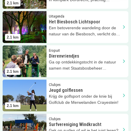
2.1
km
gelegen in de Biesbosch
Lees meer
Het Biesbosch Lichtspoor
Uitagenda
Het Biesbosch Lichtspoor
Een betoverende wandeling door de
natuur van de Biesbosch, verlicht door
2.1
km
een kleurrijk lichtspoor
Lees meer
Dierenvriendjes
Eropuit
Dierenvriendjes
Ga op ontdekkingstocht in de natuur
samen met Staatsbosbeheer
2.1
km
Hollandse Biesbosch!
Lees meer
Jeugd golflessen
Clubjes
Jeugd golflessen
Krijg de golfsport onder de knie bij
Golfclub de Merwelanden Crayestein!
2.1
km
Lees meer
Surfvereniging Windkracht
Clubjes
Surfvereniging Windkracht
Gek op surfen of wil je het juist leren?