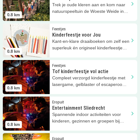
Trek je oude kleren aan en kom naar
natuurspeeltuin de Woeste Weide in
0.8
km
Sliedrecht!
Lees meer
Kinderfeestje voor Jou
Feestjes
Kinderfeestje voor Jou
Kant-en-klare draaiboeken om zelf een
superleuk én origineel kinderfeestje
0.8
km
thuis te organiseren!
Lees meer
Tof kinderfeestje vol actie
Feestjes
Tof kinderfeestje vol actie
Compleet verzorgd kinderfeestje met
lasergame, gelblaster of escaperooms
0.8
km
bij Entertainment Sliedrecht!
Lees meer
Entertainment Sliedrecht
Eropuit
Entertainment Sliedrecht
Spannende indoor activiteiten voor
kinderen, gezinnen en groepen bij
0.8
km
Entertainment Sliedrecht!
Lees meer
Monkey Town Sliedrecht
Eropuit