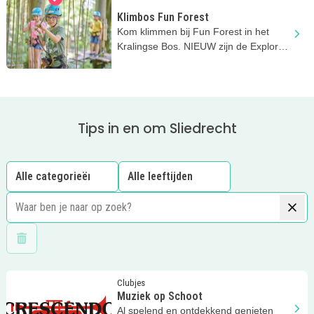
Klimbos Fun Forest
Kom klimmen bij Fun Forest in het
Kralingse Bos. NIEUW zijn de Explorer
parcoursen vanaf 3 jaar!
Tips in en om Sliedrecht
Wis filters
Lees meer
Muziek op Schoot
Clubjes
Muziek op Schoot
Al spelend en ontdekkend genieten