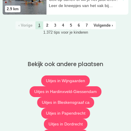
Leer de kneepjes van het vak bij
2.9
km
Surfvereniging Windkracht!
‹ Vorige
1
2
3
4
5
6
7
Volgende ›
1.372 tips voor je kinderen
Bekijk ook andere plaatsen
Uitjes in Wijngaarden
Uitjes in Hardinxveld-Giessendam
Uitjes in Bleskensgraaf ca
Uitjes in Papendrecht
Uitjes in Dordrecht