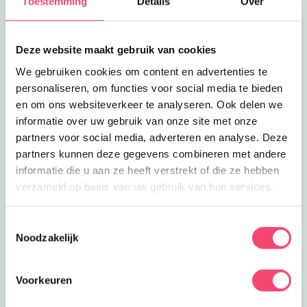
Toestemming
Details
Over
Lees meer
Sterrenwacht Mercurius
Eropuit
Sterrenwacht Mercurius
Verbaas je over verre werelden tijdens
Deze website maakt gebruik van cookies
een leerzaam bezoek aan
1.5
km
Sterrenwacht Mercurius!
We gebruiken cookies om content en advertenties te
Lees meer
De Merwelanden
personaliseren, om functies voor social media te bieden
Uit eten
De Merwelanden
en om ons websiteverkeer te analyseren. Ook delen we
Lunchen, dineren én lekker spelen in
informatie over uw gebruik van onze site met onze
de speeltuin bij restaurant De
partners voor social media, adverteren en analyse. Deze
1.6
km
Merwelanden!
partners kunnen deze gegevens combineren met andere
Lees meer
De Boldermanege
informatie die u aan ze heeft verstrekt of die ze hebben
Inclusief
De Boldermanege
verzameld op basis van uw gebruik van hun services.
Op deze manege kunnen kinderen
paardrijles volgen, huifbedrijden of
1.7
km
Toestemmingsselectie
aangepast rijden.
Noodzakelijk
Lees meer
Skiën in Dordrecht
Eropuit
Skiën in Dordrecht
Op de kunstskibaan van Skicentrum
Voorkeuren
Drechtsteden leren kids goed skiën of
1.9
km
snowboarden.