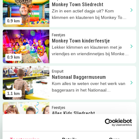
Monkey Town Sliedrecht
Zin in een actief dagje uit? Kom
klimmen en klauteren bij Monkey Town
0.9
km
Sliedrecht!
Lees meer
Monkey Town kinderfeestje
Feestjes
Monkey Town kinderfeestje
Lekker klimmen en klauteren met je
vriendjes en vriendinnetjes bij Monkey
0.9
km
Town Sliedrecht!
Lees meer
Nationaal Baggermuseum
Eropuit
Nationaal Baggermuseum
Kom alles te weten over het werk van
baggeraars in het Nationaal
1.1
km
Baggermuseum in Sliedrecht!
Lees meer
Alles Kids Sliedrecht
Feestjes
Alles Kids Sliedrecht
Kant-en-klare verjaardagspakketten
voor hen die een steuntje in de rug
1.3
km
kunnen gebruiken.