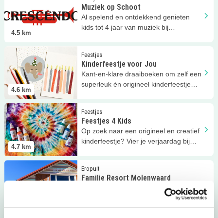
Muziek op Schoot
Al spelend en ontdekkend genieten
kids tot 4 jaar van muziek bij
4.5
km
Crescendo!
Lees meer
Kinderfeestje voor Jou
Feestjes
Kinderfeestje voor Jou
Kant-en-klare draaiboeken om zelf een
superleuk én origineel kinderfeestje
4.6
km
thuis te organiseren!
Lees meer
Feestjes 4 Kids
Feestjes
Feestjes 4 Kids
Op zoek naar een origineel en creatief
kinderfeestje? Vier je verjaardag bij
4.7
km
Workshops 4 Kids!
Lees meer
Familie Resort Molenwaard
Eropuit
Familie Resort Molenwaard
Ga op avontuur en maak een
onvergetelijke familie herinnering bij
4.8
km
Familie Resort Molenwaard