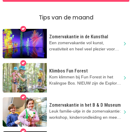
Tips van de maand
Zomervakantie in de Kunsthal
Een zomervakantie vol kunst,
creativiteit en heel veel plezier voor
nieuwsgierige kids!
Klimbos Fun Forest
Kom klimmen bij Fun Forest in het
Kralingse Bos. NIEUW zijn de Explorer
parcoursen vanaf 3 jaar!
Zomervakantie in het B & D Museum
Leuk familie-uitje in de zomervakantie:
workshop, kinderrondleiding en meer
toffe activiteiten