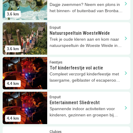
Dagje zwemmen? Neem een plons in
het binnen- of buitenbad van Bronbad
3.6
km
De Lockhorst!
Lees meer
Natuurspeeltuin WoesteWeide
Eropuit
Natuurspeeltuin WoesteWeide
Trek je oude kleren aan en kom naar
natuurspeeltuin de Woeste Weide in
3.6
km
Sliedrecht!
Lees meer
Tof kinderfeestje vol actie
Feestjes
Tof kinderfeestje vol actie
Compleet verzorgd kinderfeestje met
lasergame, gelblaster of escaperooms
4.4
km
bij Entertainment Sliedrecht!
Lees meer
Entertainment Sliedrecht
Eropuit
Entertainment Sliedrecht
Spannende indoor activiteiten voor
kinderen, gezinnen en groepen bij
4.4
km
Entertainment Sliedrecht!
Lees meer
Muziek op Schoot
Clubjes