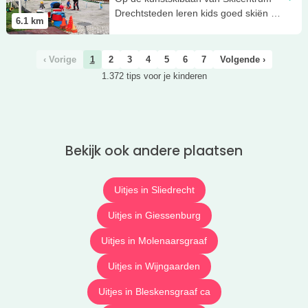
Drechtsteden leren kids goed skiën of
6.1
km
snowboarden.
‹ Vorige
1
2
3
4
5
6
7
Volgende ›
1.372 tips voor je kinderen
Bekijk ook andere plaatsen
Uitjes in Sliedrecht
Uitjes in Giessenburg
Uitjes in Molenaarsgraaf
Uitjes in Wijngaarden
Uitjes in Bleskensgraaf ca