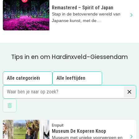
Remastered – Spirit of Japan
Stap in de betoverende wereld van
Japanse kunst, met de
indrukwekkende projecties bij
Remastered
Tips in en om Hardinxveld-Giessendam
Wis filters
Lees meer
Museum De Koperen Knop
Eropuit
Museum De Koperen Knop
Museum met unieke voorwerpen en