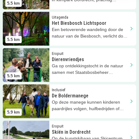
5.5
km
gelegen in de Biesbosch
Lees meer
Het Biesbosch Lichtspoor
Uitagenda
Het Biesbosch Lichtspoor
Een betoverende wandeling door de
natuur van de Biesbosch, verlicht door
5.5
km
een kleurrijk lichtspoor
Lees meer
Dierenvriendjes
Eropuit
Dierenvriendjes
Ga op ontdekkingstocht in de natuur
samen met Staatsbosbeheer
5.5
km
Hollandse Biesbosch!
Lees meer
De Boldermanege
Inclusief
De Boldermanege
Op deze manege kunnen kinderen
paardrijles volgen, huifbedrijden of
5.9
km
aangepast rijden.
Lees meer
Skiën in Dordrecht
Eropuit
Skiën in Dordrecht
Op de kunstskibaan van Skicentrum