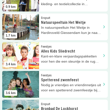
kleding- en textielcollectie in
0.9
km
Alblasserwaard!
Lees meer
Natuurspeeltuin Het Weitje
Eropuit
Natuurspeeltuin Het Weitje
In natuurspeeltuin Het Weitje in
Hardinxveld-Giessendam kun je naar
1.7
km
hartelust spelen!
Lees meer
Alles Kids Sliedrecht
Feestjes
Alles Kids Sliedrecht
Kant-en-klare verjaardagspakketten
voor hen die een steuntje in de rug
3.4
km
kunnen gebruiken.
Lees meer
Spetterend zwemfeest
Feestjes
Spetterend zwemfeest
Nodig je vriendjes en vriendinnetjes uit
voor een spetterend zwemfeestje bij
3.6
km
Bronbad De Lockhorst!
Lees meer
Bronbad De Lockhorst
Eropuit
Bronbad De Lockhorst