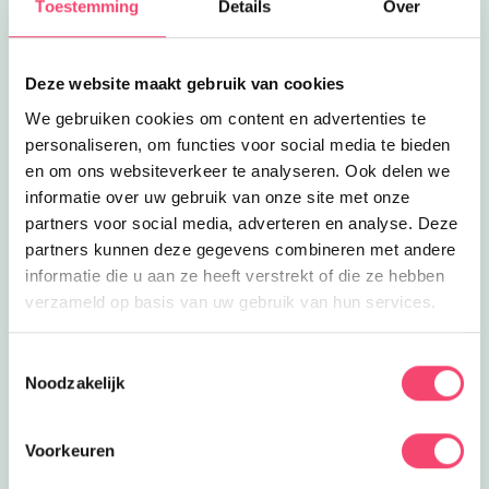
Toestemming
Details
Over
Lees meer
Monkey Town Sliedrecht
Eropuit
Monkey Town Sliedrecht
Zin in een actief dagje uit? Kom
klimmen en klauteren bij Monkey Town
Deze website maakt gebruik van cookies
4.8
km
Sliedrecht!
We gebruiken cookies om content en advertenties te
Lees meer
Monkey Town kinderfeestje
personaliseren, om functies voor social media te bieden
Feestjes
Monkey Town kinderfeestje
en om ons websiteverkeer te analyseren. Ook delen we
Lekker klimmen en klauteren met je
informatie over uw gebruik van onze site met onze
vriendjes en vriendinnetjes bij Monkey
partners voor social media, adverteren en analyse. Deze
4.8
km
Town Sliedrecht!
partners kunnen deze gegevens combineren met andere
Lees meer
Sterrenwacht Mercurius
Eropuit
informatie die u aan ze heeft verstrekt of die ze hebben
Sterrenwacht Mercurius
verzameld op basis van uw gebruik van hun services.
Verbaas je over verre werelden tijdens
een leerzaam bezoek aan
5.1
km
Toestemmingsselectie
Sterrenwacht Mercurius!
Noodzakelijk
Lees meer
De Merwelanden
Uit eten
De Merwelanden
Lunchen, dineren én lekker spelen in
Voorkeuren
de speeltuin bij restaurant De
5.3
km
Merwelanden!