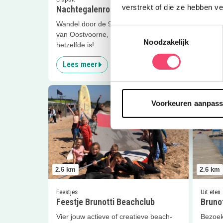
verstrekt of die ze hebben v
Nachtegalenroute
Libell
Wandel door de 900 jaar oude duinen
Wandel 
Toestemmingsselectie
van Oostvoorne, waar het geen dag
Voorne
Noodzakelijk
hetzelfde is!
verand
Lees meer
Lees
Lees meer
Feestje Brunotti Beachclub
Lees me
Voorkeuren aanpas
2.6
km
2.6
km
Feestjes
Uit eten
Feestje Brunotti Beachclub
Bruno
Vier jouw actieve of creatieve beach-
Bezoek