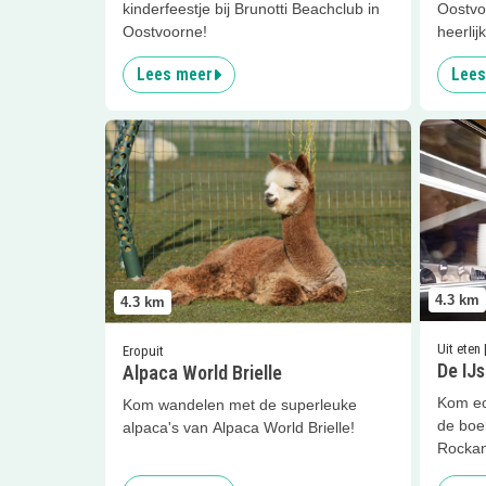
kinderfeestje bij Brunotti Beachclub in
Oostvo
Oostvoorne!
heerlij
Lees meer
Lees
Lees meer
Alpaca World Brielle
Lees me
4.3
km
4.3
km
Uit eten 
Eropuit
De IJs
Alpaca World Brielle
Kom ec
Kom wandelen met de superleuke
de boer
alpaca's van Alpaca World Brielle!
Rockan