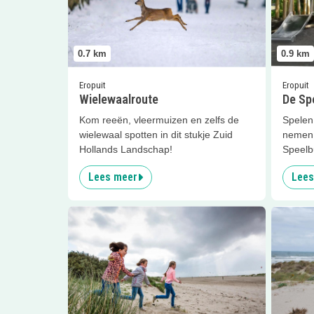
0.7
km
0.9
km
Eropuit
Eropuit
Wielewaalroute
De Sp
Kom reeën, vleermuizen en zelfs de
Spelen
wielewaal spotten in dit stukje Zuid
nemen 
Hollands Landschap!
Speelb
Lees meer
Lees
Lees meer
Speurtocht door de duinen
Lees me