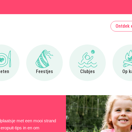
Ontdek 
Ga naar Uit eten
Ga naar Feestjes
Ga naar Clubjes
 eten
Feestjes
Clubjes
Op k
dplaatsje met een mooi strand
eropuit-tips in en om