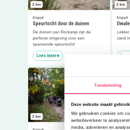
2
km
2
km
Eropuit
Eropuit
Speurtocht door de duinen
Dwale
De duinen van Rockanje zijn de
Lekker
perfecte omgeving voor een
zand i
spannende speurtocht!
Lees meer
Lees
Lees meer
Nachtegalenroute
Lees me
Toestemming
Deze website maakt gebruik
We gebruiken cookies om cont
2
km
2
km
websiteverkeer te analyseren
media, adverteren en analys
Eropuit
Eropuit