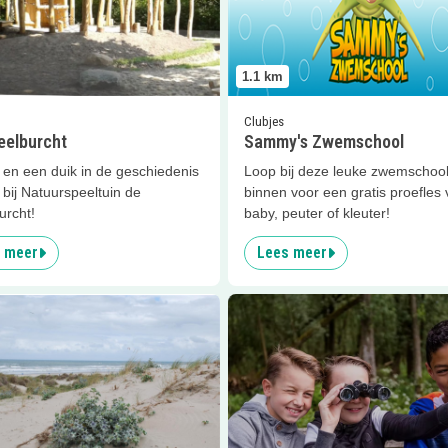
1.1
km
Clubjes
eelburcht
Sammy's Zwemschool
 en een duik in de geschiedenis
Loop bij deze leuke zwemschoo
bij Natuurspeeltuin de
binnen voor een gratis proefles 
urcht!
baby, peuter of kleuter!
 meer
Lees meer
er
Dwalen door duinen
Lees meer
Doe-routes voor ki