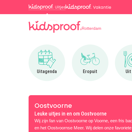
Rotterdam
Ga naar Uitagenda
Ga naar Eropuit
Uitagenda
Eropuit
Uit
Oostvoorne
Leuke uitjes in en om Oostvoorne
Wij zijn fan van Oostvoorne op Voorne, een fris ba
en het Oostvoornse Meer. Wij delen onze favoriete 