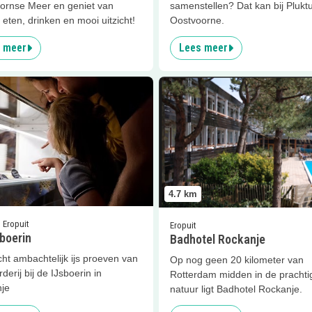
ornse Meer en geniet van
samenstellen? Dat kan bij Plukt
k eten, drinken en mooi uitzicht!
Oostvoorne.
 meer
Lees meer
er
De IJsboerin
Lees meer
Badhotel Rockanje
4.7
km
| Eropuit
Eropuit
boerin
Badhotel Rockanje
ht ambachtelijk ijs proeven van
Op nog geen 20 kilometer van
derij bij de IJsboerin in
Rotterdam midden in de prachti
je
natuur ligt Badhotel Rockanje.