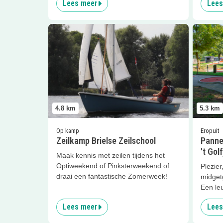
Lees meer
Lees
Lees meer
Zeilkamp Brielse Zeilschool
Lees me
4.8
km
5.3
km
Op kamp
Eropuit
Zeilkamp Brielse Zeilschool
Panne
't Golf
Maak kennis met zeilen tijdens het
Optiweekend of Pinksterweekend of
Plezie
draai een fantastische Zomerweek!
midgetg
Een leu
Lees meer
Lees