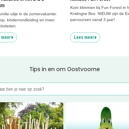
um
Kom klimmen bij Fun Forest in h
Kralingse Bos. NIEUW zijn de Ex
milie-uitje in de zomervakantie:
parcoursen vanaf 3 jaar!
op, kinderrondleiding en meer
tiviteiten
 meer
Lees meer
Tips in en om Oostvoorne
er
De Speelburcht
Lees meer
Sammy's Zwemsch