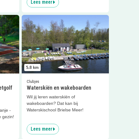
Lees meer
 midgetgolf 't Golfje
Lees meer
Waterskiën en wakeboarden
5.8
km
Clubjes
tgolf
Waterskiën en wakeboarden
Wil jij leren waterskiën of
wakeboarden? Dat kan bij
Waterskischool Brielse Meer!
anje -
e gezin!
Lees meer