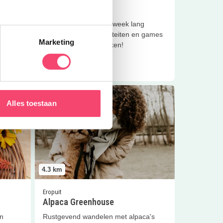
Windsurfweken
Kom deze zomer een week lang
ok met
winsurfen, leuke activiteiten en games
Marketing
.
doen en vrienden maken!
Lees meer
e
Lees meer
Alpaca Greenhouse
Alles toestaan
4.3
km
Eropuit
Alpaca Greenhouse
en
Rustgevend wandelen met alpaca's