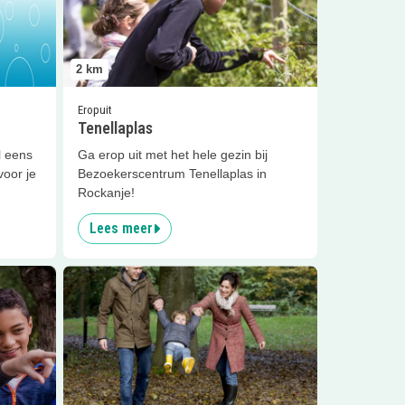
2
km
Eropuit
Tenellaplas
l eens
Ga erop uit met het hele gezin bij
voor je
Bezoekerscentrum Tenellaplas in
Rockanje!
Lees meer
nderen
Lees meer
Berkenroute