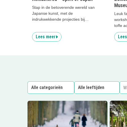
Muse
Stap in de betoverende wereld van
Japanse kunst, met de
Leuk fa
indrukwekkende projecties bij
worksh
Remastered
toffe ac
Lees meer
Lees
Lees meer
Wielewaalroute
Lees me