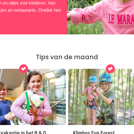
en en uitjes met kinderen. Van
kjes en restaurants. Ontdek hier
Tips van de maand
vakantie in het B & D
Klimbos Fun Forest