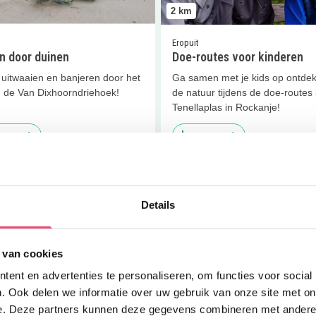
2
km
Eropuit
n door duinen
Doe-routes voor kinderen
 uitwaaien en banjeren door het
Ga samen met je kids op ontdek
n de Van Dixhoorndriehoek!
de natuur tijdens de doe-routes 
Tenellaplas in Rockanje!
 meer
Lees meer
er
Libelleroute
Lees meer
Bosmuisroute
Details
 van cookies
ent en advertenties te personaliseren, om functies voor social
2
km
. Ook delen we informatie over uw gebruik van onze site met on
e. Deze partners kunnen deze gegevens combineren met andere i
Eropuit