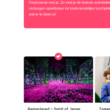
Oostvoorne met je. Zo vind je de leukste activiteit
verborgen speeltuinen tot kindvriendelijke lunchple
wat er te doen is!
Remastered – Spirit of Japan
Zomer