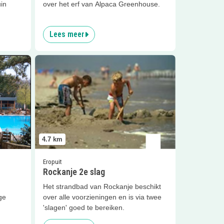
uin
over het erf van Alpaca Greenhouse.
Lees meer
Lees meer
Rockanje 2e slag
4.7
km
Eropuit
Rockanje 2e slag
Het strandbad van Rockanje beschikt
ge
over alle voorzieningen en is via twee
'slagen' goed te bereiken.