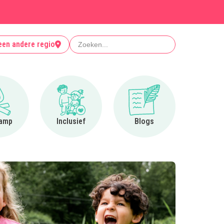
Zoeken
een andere regio
Ga naar Op kamp
Ga naar Inclusief
Ga naar Blogs
amp
Inclusief
Blogs