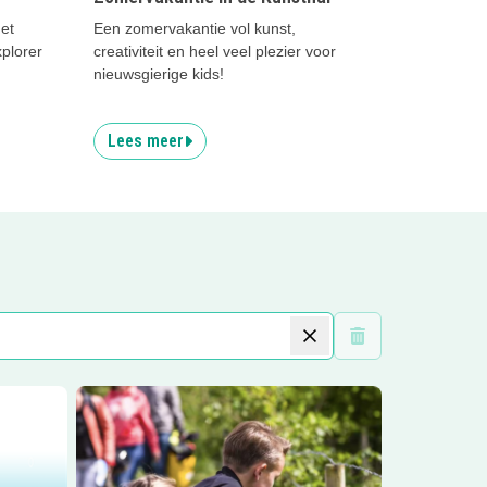
et
Een zomervakantie vol kunst,
plorer
creativiteit en heel veel plezier voor
nieuwsgierige kids!
Lees meer
Wis filters
ool
Lees meer
Tenellaplas