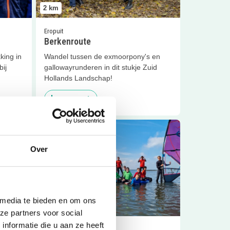
2
km
Eropuit
Berkenroute
king in
Wandel tussen de exmoorpony's en
bij
gallowayrunderen in dit stukje Zuid
Hollands Landschap!
Sluiten
Lees meer
Lees meer
Windsurfweken
Over
 media te bieden en om ons
2.6
km
ze partners voor social
nformatie die u aan ze heeft
Op kamp