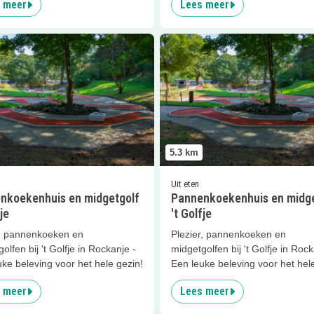
 meer
Lees meer
er
Pannenkoekenhuis en midgetgolf 't Golfje
Lees meer
Pannenkoekenhuis en
5.3
km
Uit eten
nkoekenhuis en midgetgolf
Pannenkoekenhuis en midge
je
't Golfje
r, pannenkoeken en
Plezier, pannenkoeken en
olfen bij 't Golfje in Rockanje -
midgetgolfen bij 't Golfje in Rock
ke beleving voor het hele gezin!
Een leuke beleving voor het hel
 meer
Lees meer