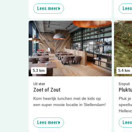
Lees meer
Lees
Lees meer
Zoet of Zout
Lees me
5.3
km
5.4
km
Uit eten
Eropuit
Zoet of Zout
Pluktu
Kom heerlijk lunchen met de kids op
Pluk je
een super mooie locatie in Stellendam!
speeltu
Hellevo
Lees meer
Lees