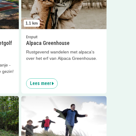
1.1
km
Eropuit
tgolf
Alpaca Greenhouse
Rustgevend wandelen met alpaca's
over het erf van Alpaca Greenhouse.
anje -
e gezin!
Lees meer
Lees meer
Libelleroute