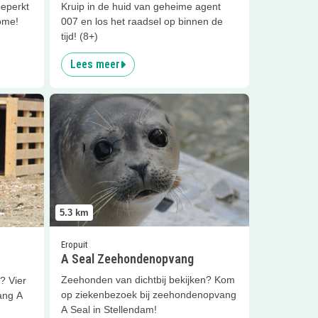
beperkt
Kruip in de huid van geheime agent
ome!
007 en los het raadsel op binnen de
tijd! (8+)
Lees meer
Lees meer
A Seal Zeehondenopvang
5.3
km
Eropuit
A Seal Zeehondenopvang
Zeehonden van dichtbij bekijken? Kom
? Vier
op ziekenbezoek bij zeehondenopvang
ang A
A Seal in Stellendam!