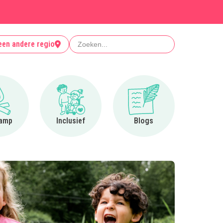
Zoeken
een andere regio
Ga naar Op kamp
Ga naar Inclusief
Ga naar Blogs
amp
Inclusief
Blogs