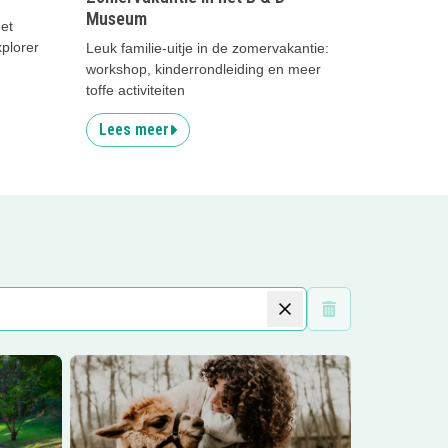
Museum
et
plorer
Leuk familie-uitje in de zomervakantie:
workshop, kinderrondleiding en meer
toffe activiteiten
Lees meer
Wis filters
 midgetgolf 't Golfje
Lees meer
Alpaca Greenhouse