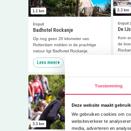
2.3
km
1.1
km
Eropuit |
Eropuit
De IJs
Badhotel Rockanje
Kom ec
Op nog geen 20 kilometer van
de boer
Rotterdam midden in de prachtige
Rockan
natuur ligt Badhotel Rockanje.
Lees meer
Lees
Lees meer
Bosmuisroute
Lees me
Toestemming
Deze website maakt gebruik
We gebruiken cookies om cont
websiteverkeer te analyseren
3.3
km
3.3
km
media, adverteren en analys