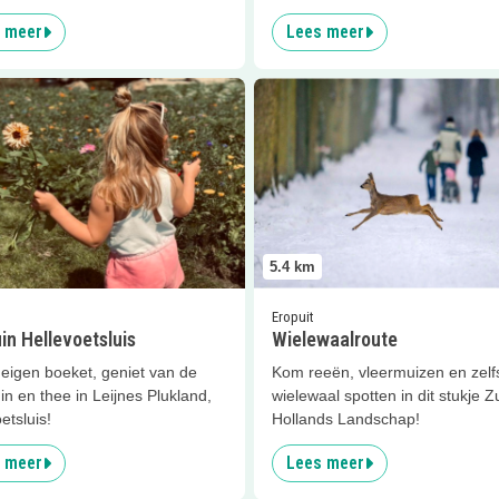
 meer
Lees meer
er
Pluktuin Hellevoetsluis
Lees meer
Wielewaalroute
5.4
km
Eropuit
in Hellevoetsluis
Wielewaalroute
 eigen boeket, geniet van de
Kom reeën, vleermuizen en zelf
in en thee in Leijnes Plukland,
wielewaal spotten in dit stukje Z
etsluis!
Hollands Landschap!
 meer
Lees meer