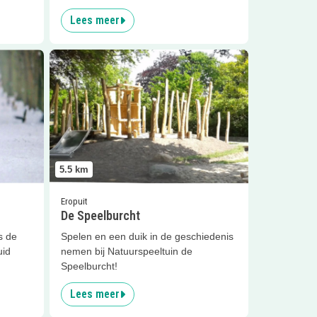
Lees meer
Lees meer
De Speelburcht
5.5
km
Eropuit
De Speelburcht
s de
Spelen en een duik in de geschiedenis
uid
nemen bij Natuurspeeltuin de
Speelburcht!
Lees meer