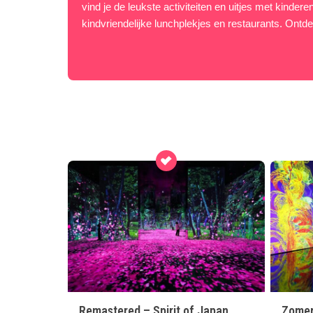
vind je de leukste activiteiten en uitjes met kinder
kindvriendelijke lunchplekjes en restaurants. Ontdek
Remastered – Spirit of Japan
Zomer