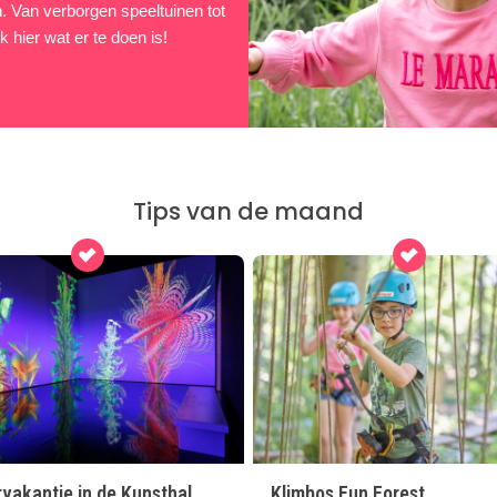
en. Van verborgen speeltuinen tot
 hier wat er te doen is!
Tips van de maand
vakantie in de Kunsthal
Klimbos Fun Forest