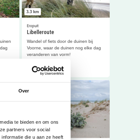
3.3
km
Eropuit
Libelleroute
duinen
Wandel of fiets door de duinen bij
 dag
Voorne, waar de duinen nog elke dag
Sluiten
veranderen van vorm!
Lees meer
 duinen
Lees meer
Dwalen door duinen
Over
 media te bieden en om ons
ze partners voor social
3.3
km
nformatie die u aan ze heeft