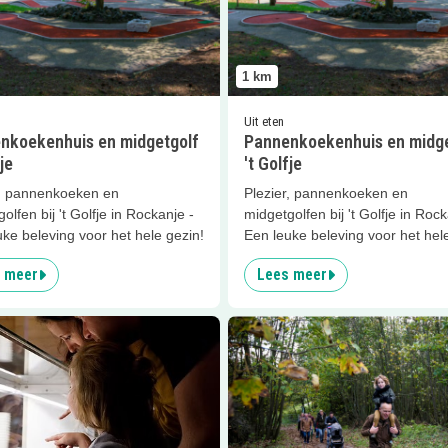
1
km
Uit eten
nkoekenhuis en midgetgolf
Pannenkoekenhuis en midge
je
't Golfje
r, pannenkoeken en
Plezier, pannenkoeken en
olfen bij 't Golfje in Rockanje -
midgetgolfen bij 't Golfje in Rock
ke beleving voor het hele gezin!
Een leuke beleving voor het hel
 meer
Lees meer
er
De IJsboerin
Lees meer
Nachtegalenroute