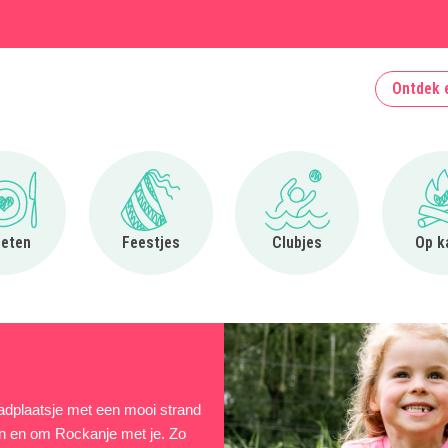
Ontdek 
Ga naar Uit eten
Ga naar Feestjes
Ga naar Clubjes
 eten
Feestjes
Clubjes
Op k
badplaatsje met een mooi strand
 in en om Rockanje met je. Zo