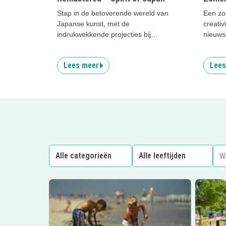
Stap in de betoverende wereld van
Een zo
Japanse kunst, met de
creativ
indrukwekkende projecties bij
nieuwsg
Remastered
Lees meer
Lees
Lees meer
Rockanje 2e slag
Lees me