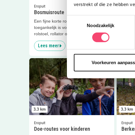
verstrekt of die ze hebben v
Eropuit
Eropuit
Bosmuisroute
Tenell
Toestemmingsselectie
Een fijne korte route die goed
Ga erop
Noodzakelijk
toegankelijk is voor iedereen, ook met
Bezoek
rolstoel, rollator of wandelwagen.
Rockan
Lees meer
Lees
Lees meer
Doe-routes voor kinderen
Lees me
Voorkeuren aanpas
3.3
km
3.3
km
Eropuit
Eropuit
Doe-routes voor kinderen
Berke