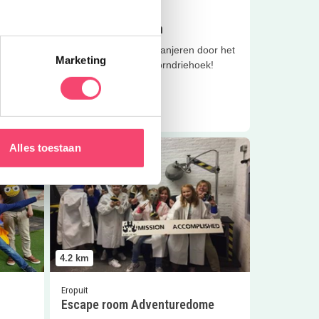
Eropuit
Dwalen door duinen
Lekker uitwaaien en banjeren door het
Marketing
zand in de Van Dixhoorndriehoek!
Lees meer
uredome
Lees meer
Escape room Adventuredome
Alles toestaan
4.2
km
Eropuit
Escape room Adventuredome