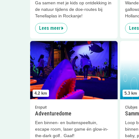
Ga samen met je kids op ontdekking in
Wandel
de natuur tijdens de doe-routes bij
gallowa
Tenellaplas in Rockanje!
Hollan
Lees meer
Lees
Lees meer
Adventuredome
Lees me
4.2
km
5.3
km
Eropuit
Clubjes
Adventuredome
Sammy
Een binnen- en buitenspeeltuin,
Loop b
escape room, laser game én glow-in-
binnen 
the-dark golf.. Gaaf!
baby, p