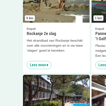
0
km
1
km
Eropuit
Eropuit
Rockanje 2e slag
Panne
't Golf
Het strandbad van Rockanje beschikt
over alle voorzieningen en is via twee
Plezie
'slagen' goed te bereiken.
midgetg
Een leu
Lees meer
Lees
Lees meer
Badhotel Rockanje
Lees me