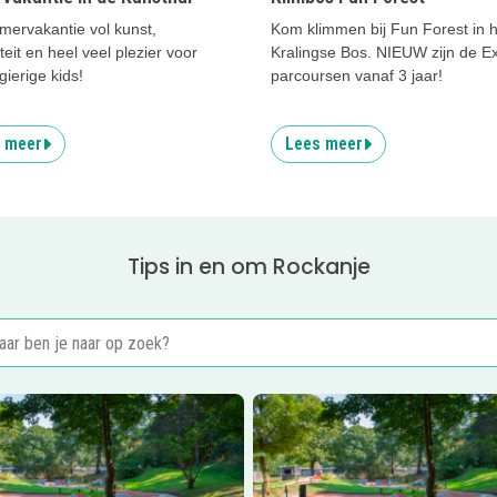
mervakantie vol kunst,
Kom klimmen bij Fun Forest in h
iteit en heel veel plezier voor
Kralingse Bos. NIEUW zijn de Ex
ierige kids!
parcoursen vanaf 3 jaar!
 meer
Lees meer
Tips in en om Rockanje
er
Pannenkoekenhuis en midgetgolf 't Golfje
Lees meer
Pannenkoekenhuis en