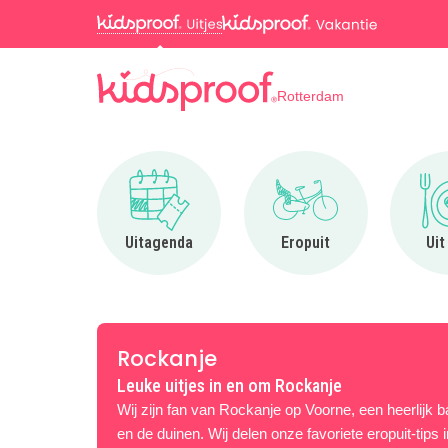
Rotterdam
Ga naar Uitagenda
Ga naar Eropuit
Uitagenda
Eropuit
Uit
Rockanje
Leuke uitjes in en om Rockanje
Wij zijn fan van Rockanje op Voorne, een heerlijk 
en de duinen. Wij delen onze favoriete eropuit-tips