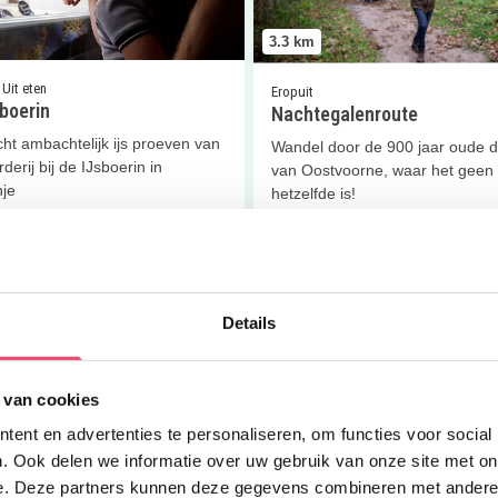
3.3
km
 Uit eten
Eropuit
boerin
Nachtegalenroute
ht ambachtelijk ijs proeven van
Wandel door de 900 jaar oude 
derij bij de IJsboerin in
van Oostvoorne, waar het geen
je
hetzelfde is!
 meer
Lees meer
er
Tenellaplas
Lees meer
Speurtocht door de
Details
 van cookies
ent en advertenties te personaliseren, om functies voor social
. Ook delen we informatie over uw gebruik van onze site met on
3.3
km
e. Deze partners kunnen deze gegevens combineren met andere i