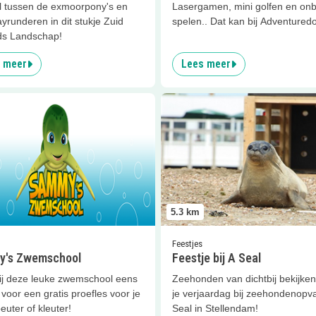
 tussen de exmoorpony's en
Lasergamen, mini golfen en on
yrunderen in dit stukje Zuid
spelen.. Dat kan bij Adventured
ds Landschap!
 meer
Lees meer
er
Sammy's Zwemschool
Lees meer
Feestje bij A Seal
5.3
km
Feestjes
's Zwemschool
Feestje bij A Seal
ij deze leuke zwemschool eens
Zeehonden van dichtbij bekijken
voor een gratis proefles voor je
je verjaardag bij zeehondenopv
euter of kleuter!
Seal in Stellendam!