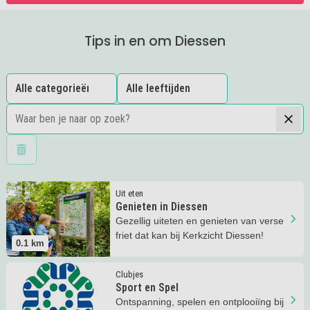
Tips in en om Diessen
Wis filters
Lees meer
Genieten in Diessen
Uit eten
Genieten in Diessen
Gezellig uiteten en genieten van verse
friet dat kan bij Kerkzicht Diessen!
0.1
km
Lees meer
Sport en Spel
Clubjes
Sport en Spel
Ontspanning, spelen en ontplooiïng bij