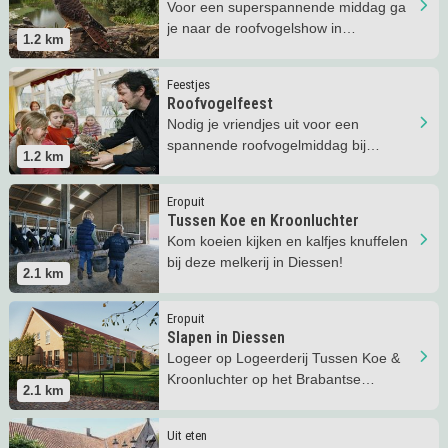
Voor een superspannende middag ga
je naar de roofvogelshow in
1.2
km
Roofvogelpark Diessen!
Lees meer
Roofvogelfeest
Feestjes
Roofvogelfeest
Nodig je vriendjes uit voor een
spannende roofvogelmiddag bij
1.2
km
Roofvogelpark Diessen!
Lees meer
Tussen Koe en Kroonluchter
Eropuit
Tussen Koe en Kroonluchter
Kom koeien kijken en kalfjes knuffelen
bij deze melkerij in Diessen!
2.1
km
Lees meer
Slapen in Diessen
Eropuit
Slapen in Diessen
Logeer op Logeerderij Tussen Koe &
Kroonluchter op het Brabantse
2.1
km
platteland!
Lees meer
Gezellig pannenkoeken eten!
Uit eten