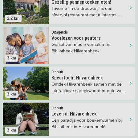
Gezellig pannenkoeken eten!
Taverne 'In de Brouwerij' is een
sfeervol restaurant met tuinterras,
2.2
km
speeltuin en pannenkoeken!
Lees meer
Voorlezen voor peuters
Uitagenda
Voorlezen voor peuters
Geniet van mooie verhalen bij
Bibliotheek Hilvarenbeek!
3
km
Lees meer
Speurtocht Hilvarenbeek
Eropuit
Speurtocht Hilvarenbeek
Ontdek Hilvarenbeek samen met de
interactieve spreekwoordenroute van
3
km
Studio Spreekwoord.
Lees meer
Lezen in Hilvarenbeek
Eropuit
Lezen in Hilvarenbeek
Een paradijs voor boekenwurmen bij
Bibliotheek in Hilvarenbeek!
3
km