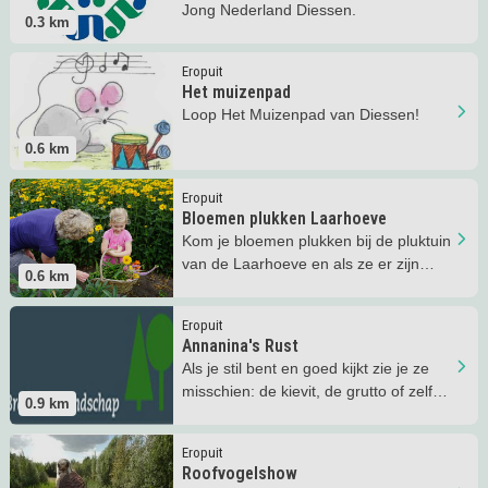
Jong Nederland Diessen.
0.3
km
Lees meer
Het muizenpad
Eropuit
Het muizenpad
Loop Het Muizenpad van Diessen!
0.6
km
Lees meer
Bloemen plukken Laarhoeve
Eropuit
Bloemen plukken Laarhoeve
Kom je bloemen plukken bij de pluktuin
van de Laarhoeve en als ze er zijn
0.6
km
frambozen en bramen!
Lees meer
Annanina's Rust
Eropuit
Annanina's Rust
Als je stil bent en goed kijkt zie je ze
misschien: de kievit, de grutto of zelfs
0.9
km
een watersnip!
Lees meer
Roofvogelshow
Eropuit
Roofvogelshow