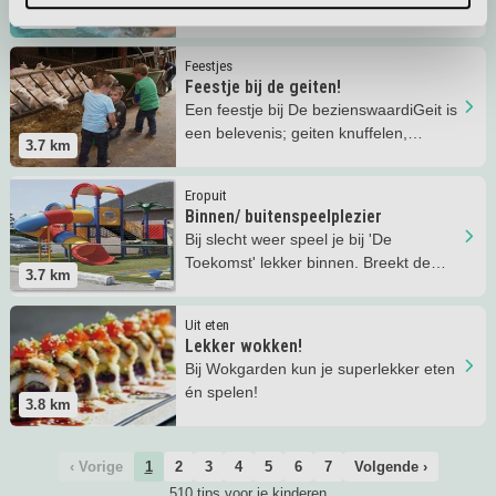
kan in het zwembad van Feel Fit in
3.6
km
Hilvarenbeek.
Lees meer
Feestje bij de geiten!
Feestjes
Feestje bij de geiten!
Een feestje bij De bezienswaardiGeit is
een belevenis; geiten knuffelen,
3.7
km
voeren, melken, zó leuk!
Lees meer
Binnen/ buitenspeelplezier
Eropuit
Binnen/ buitenspeelplezier
Bij slecht weer speel je bij 'De
Toekomst' lekker binnen. Breekt de
3.7
km
zon door? Dan speel je buiten verder!
Lees meer
Lekker wokken!
Uit eten
Lekker wokken!
Bij Wokgarden kun je superlekker eten
én spelen!
3.8
km
‹ Vorige
1
2
3
4
5
6
7
Volgende ›
510 tips voor je kinderen