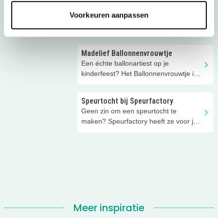
Glittertattoo-kinderfeest
Voorkeuren aanpassen
Trakteer elke kind op het feestje op
zo'n mooie glittertattoo!
Madelief Ballonnenvrouwtje
Een échte ballonartiest op je
kinderfeest? Het Ballonnenvrouwtje is
dol op feestjes!
Speurtocht bij Speurfactory
Geen zin om een speurtocht te
maken? Speurfactory heeft ze voor je
klaarliggen voor thuis!
Meer inspiratie