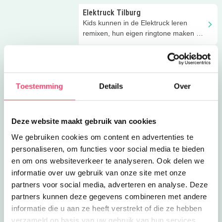
Elektruck Tilburg
Kids kunnen in de Elektruck leren
remixen, hun eigen ringtone maken of
zelf een eigen beat opnemen!
Nagelfestijn!
Een Nagelfestijn van Li Pin is wat je
zoekt voor het kinderfeestje met je
Toestemming
Details
Over
vriendinnen!
Tuin & Taart
Versier je eigen cup cake of taartje bij
Deze website maakt gebruik van cookies
jouw thuis of op locatie! Tuin & Taart
We gebruiken cookies om content en advertenties te
helpt!
personaliseren, om functies voor social media te bieden
Maak een LEGO ledlampje!
en om ons websiteverkeer te analyseren. Ook delen we
Bij Ontwerp Cirkel kunnen alle
informatie over uw gebruik van onze site met onze
creatievelingen hun feestje komen
partners voor social media, adverteren en analyse. Deze
vieren! Super cool!
partners kunnen deze gegevens combineren met andere
The Gaming Factory feestje
informatie die u aan ze heeft verstrekt of die ze hebben
Vier je feestje in een hal van 1500m2
verzameld op basis van uw gebruik van hun services.