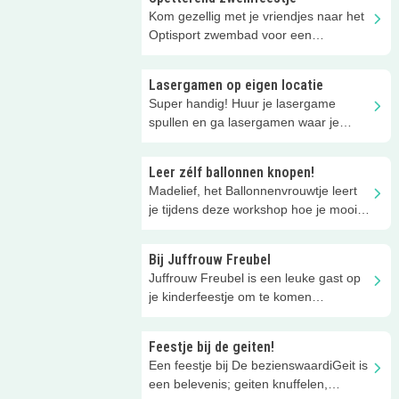
Kom gezellig met je vriendjes naar het
Optisport zwembad voor een
spetterend zwemfeestje!
Lasergamen op eigen locatie
Super handig! Huur je lasergame
spullen en ga lasergamen waar je
maar wilt. Leuk voor je kinderfeestje.
Leer zélf ballonnen knopen!
Madelief, het Ballonnenvrouwtje leert
je tijdens deze workshop hoe je mooie
dingen maakt met ballonnen!
Bij Juffrouw Freubel
Juffrouw Freubel is een leuke gast op
je kinderfeestje om te komen
schminken, voor een workshop en
meer!
Feestje bij de geiten!
Een feestje bij De bezienswaardiGeit is
een belevenis; geiten knuffelen,