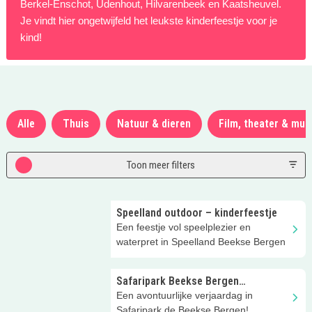
Berkel-Enschot, Udenhout, Hilvarenbeek en Kaatsheuvel.
Je vindt hier ongetwijfeld het leukste kinderfeestje voor je
kind!
Alle
Thuis
Natuur & dieren
Film, theater & mus
Toon meer filters
Speelland outdoor – kinderfeestje
Een feestje vol speelplezier en
waterpret in Speelland Beekse Bergen
Safaripark Beekse Bergen
Kinderfeestje
Een avontuurlijke verjaardag in
Safaripark de Beekse Bergen!