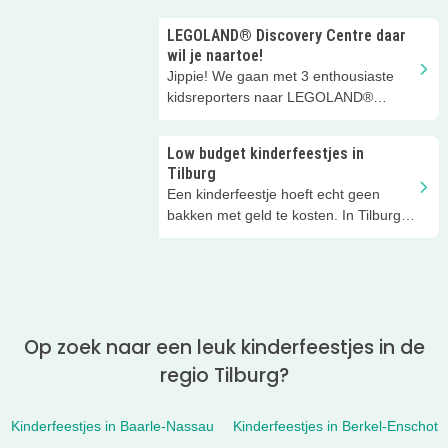
LEGOLAND® Discovery Centre daar
wil je naartoe!
Jippie! We gaan met 3 enthousiaste
kidsreporters naar LEGOLAND®
Discovery Centre Scheveningen! Dat
gebouw op de boulevard van
Low budget kinderfeestjes in
Scheveningen waar die toffe giraffe
Tilburg
Gigi voor staat.... Wat een geweldig
Een kinderfeestje hoeft echt geen
kleurrijk LEGO® speelparadijs voor
bakken met geld te kosten. In Tilburg
kinderen!
en omgeving kun je op heel veel
plekken een superleuk feestje vieren
zonder hoge kosten. Of zelfs helemaal
gratis! We zetten 5 leuke,
budgetvriendelijke tips voor je op een
rij.
Op zoek naar een leuk kinderfeestjes in de
regio Tilburg?
Kinderfeestjes in Baarle-Nassau
Kinderfeestjes in Berkel-Enschot