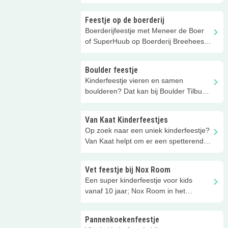
voeren, melken, zó leuk!
Feestje op de boerderij
Boerderijfeestje met Meneer de Boer
of SuperHuub op Boerderij Breehees
in Goirle
Boulder feestje
Kinderfeestje vieren en samen
boulderen? Dat kan bij Boulder Tilburg
vanaf 8 jaar.
Van Kaat Kinderfeestjes
Op zoek naar een uniek kinderfeestje?
Van Kaat helpt om er een spetterend
kinderfeestje van te maken!
Vet feestje bij Nox Room
Een super kinderfeestje voor kids
vanaf 10 jaar; Nox Room in het
donker! Lasergamen of jagen en
vluchten.
Pannenkoekenfeestje