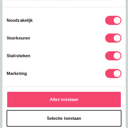
waar je onbeperkt allemaal
verschillende spellen kan spelen!
Toestemmingsselectie
Voetbalparty
Noodzakelijk
Neem je vriendjes mee en geef een
fantastisch kinderfeestje op het
voetbalveld!
Voorkeuren
Boulderen bij Block013
Ga op boulderavontuur bij klim- en
Statistieken
boulderhal Block013 in Tilburg
Marketing
Kinderfeestje Hall of Fame
Hier ben je goed voor een origineel
kinderfeestje; leren skateboarden of
een musicalster worden.
Alles toestaan
Een paardenfeestje!
Geef een tof verjaardagsfeest op
manege 't Zandeind in Riel!
Selectie toestaan