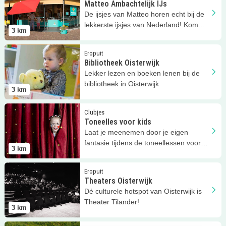
Matteo Ambachtelijk IJs
De ijsjes van Matteo horen echt bij de
lekkerste ijsjes van Nederland! Kom
3
km
het maar testen.
Lees meer
Bibliotheek Oisterwijk
Eropuit
Bibliotheek Oisterwijk
Lekker lezen en boeken lenen bij de
bibliotheek in Oisterwijk
3
km
Lees meer
Toneelles voor kids
Clubjes
Toneelles voor kids
Laat je meenemen door je eigen
fantasie tijdens de toneellessen voor
3
km
kids bij LokaalZes in Oisterwijk! 6+
Lees meer
Theaters Oisterwijk
Eropuit
Theaters Oisterwijk
Dé culturele hotspot van Oisterwijk is
Theater Tilander!
3
km