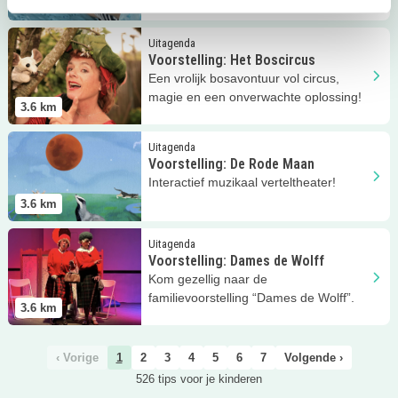
3.6
km
Lees meer
Voorstelling: Het Boscircus
Uitagenda
Voorstelling: Het Boscircus
Een vrolijk bosavontuur vol circus,
magie en een onverwachte oplossing!
3.6
km
Lees meer
Voorstelling: De Rode Maan
Uitagenda
Voorstelling: De Rode Maan
Interactief muzikaal verteltheater!
3.6
km
Lees meer
Voorstelling: Dames de Wolff
Uitagenda
Voorstelling: Dames de Wolff
Kom gezellig naar de
familievoorstelling “Dames de Wolff”.
3.6
km
‹ Vorige
1
2
3
4
5
6
7
Volgende ›
526 tips voor je kinderen