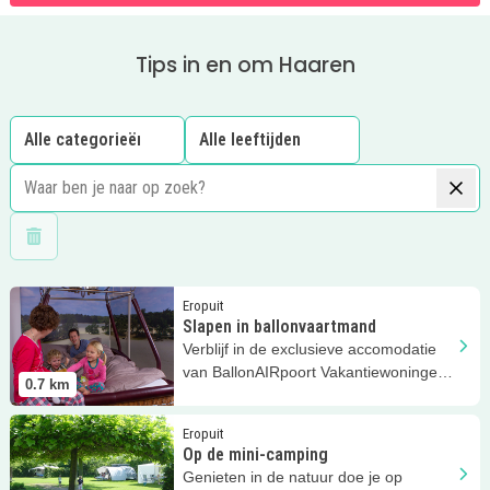
Tips in en om Haaren
Wis filters
Lees meer
Slapen in ballonvaartmand
Eropuit
Slapen in ballonvaartmand
Verblijf in de exclusieve accomodatie
van BallonAIRpoort Vakantiewoningen:
0.7
km
een heuse ballonvaartmand!
Lees meer
Op de mini-camping
Eropuit
Op de mini-camping
Genieten in de natuur doe je op