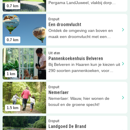
Pergama LandJuweel, vlakbij dorp
0.7
km
Haaren!
Lees meer
Een droomvlucht
Eropuit
Een droomvlucht
Ontdek de omgeving van boven en
maak een droomvlucht met een
0.7
km
ballonvaart van BallonAIRpoort!
Lees meer
Pannenkoekenhuis Belveren
Uit eten
Pannenkoekenhuis Belveren
Bij Belveren in Haaren kun je kiezen uit
290 soorten pannenkoeken, voor
1
km
kinderen altijd een verrassing!
Lees meer
Nemerlaer
Eropuit
Nemerlaer
Nemerlaer: Wauw, hier wonen de
bosuil en de groene specht!
1.5
km
Lees meer
Landgoed De Brand
Eropuit
Landgoed De Brand