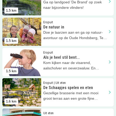
Ga op landgoed 'De Brand' op zoek
naar bijzondere vlinders!
1.5
km
Lees meer
De natuur in
Eropuit
De natuur in
Doe je laarzen aan en ga op natuur-
avontuur op de Oude Hondsberg, Ter
1.5
km
Braakloop, Kerkeindsche Heide!
Lees meer
Als je heel stil bent...
Eropuit
Als je heel stil bent...
Kom kijken naar de visarend,
aalscholver en oeverzwaluw. En
1.5
km
vergeet je verrekijker niet!
Lees meer
De Schaapjes spelen en eten
Eropuit | Uit eten
De Schaapjes spelen en eten
Gezellige brasserie met een mooi
groot terras aan een grote fijne
1.6
km
speeltuin met schaapjes in de buurt.
Lees meer
Matteo Ambachtelijk IJs
Uit eten