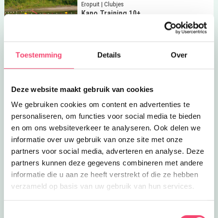
Lees meer
Kano Training 10+
Eropuit | Clubjes
Kano Training 10+
Leer kanoën onder begeleiding met
een ervaren trainer, geschikt voor
3.1
km
kinderen vanaf 10 jaar.
Toestemming
Details
Over
Lees meer
Bowlen bij Net Iets Anders
Feestjes | Eropuit
Bowlen bij Net Iets Anders
Bowlen, discobowlen, kinderfeestjes,
Deze website maakt gebruik van cookies
het kan allemaal bij Net Iets Anders!
3.2
km
We gebruiken cookies om content en advertenties te
Lees meer
Koffiebar Leut
personaliseren, om functies voor social media te bieden
Uit eten
Koffiebar Leut
en om ons websiteverkeer te analyseren. Ook delen we
Goede koffie, verse thee of limonade
informatie over uw gebruik van onze site met onze
met een lekker stukje taart is wat je
partners voor social media, adverteren en analyse. Deze
3.3
km
krijgt bij Leut in Oisterwijk.
partners kunnen deze gegevens combineren met andere
Lees meer
Fantastische speelplek!
informatie die u aan ze heeft verstrekt of die ze hebben
Eropuit | Uit eten
Fantastische speelplek!
verzameld op basis van uw gebruik van hun services.
Bij Het Boscafé geniet je van het terras
met heerlijke speeltuin.
3.5
km
Toestemmingsselectie