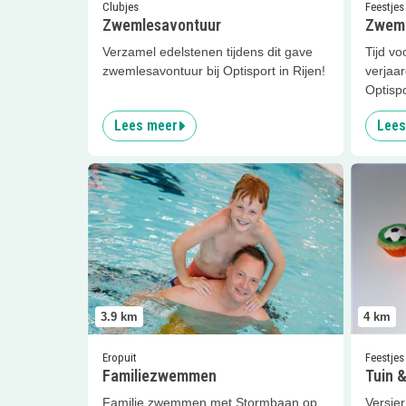
Clubjes
Feestjes
Zwemlesavontuur
Zwemf
Verzamel edelstenen tijdens dit gave
Tijd vo
zwemlesavontuur bij Optisport in Rijen!
verjaa
Optispo
Lees meer
Lees
Lees meer
Familiezwemmen
Lees me
3.9
km
4
km
Eropuit
Feestjes
Familiezwemmen
Tuin &
Familie zwemmen met Stormbaan op
Versier