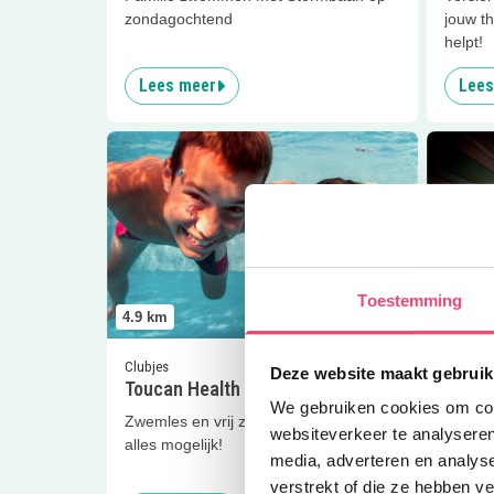
zondagochtend
jouw th
helpt!
Lees meer
Lees
Lees meer
Toucan Health Club Gilze
Lees me
Toestemming
4.9
km
4.9
km
Clubjes
Feestjes
Deze website maakt gebruik
Toucan Health Club Gilze
Kinde
We gebruiken cookies om cont
Zwemles en vrij zwemmen? Hier is
Vier je
websiteverkeer te analyseren
alles mogelijk!
Valk Gi
media, adverteren en analys
verstrekt of die ze hebben v