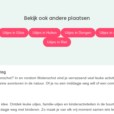
Bekijk ook andere plaatsen
Uitjes in Gilze
Uitjes in Hulten
Uitjes in Dongen
Uitjes i
Uitjes in Riel
ving
nschot? In en rondom Molenschot vind je verrassend veel leuke activite
ine avonturen in de natuur. Of je nu een middagje weg wilt of een comple
idee. Ontdek leuke uitjes, familie-uitjes en kinderactiviteiten in de buu
n dagje weg met kinderen. Zo maak je van elk vrij moment samen iets l