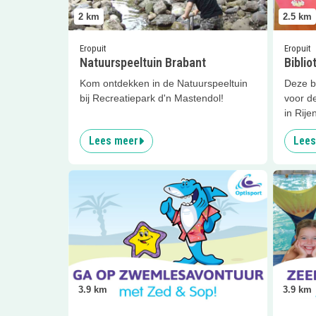
2
km
2.5
km
Eropuit
Eropuit
Natuurspeeltuin Brabant
Biblio
Kom ontdekken in de Natuurspeeltuin
Deze bi
bij Recreatiepark d'n Mastendol!
voor de
in Rijen
Lees meer
Lees
Lees meer
Zwemlesavontuur
Lees me
3.9
km
3.9
km