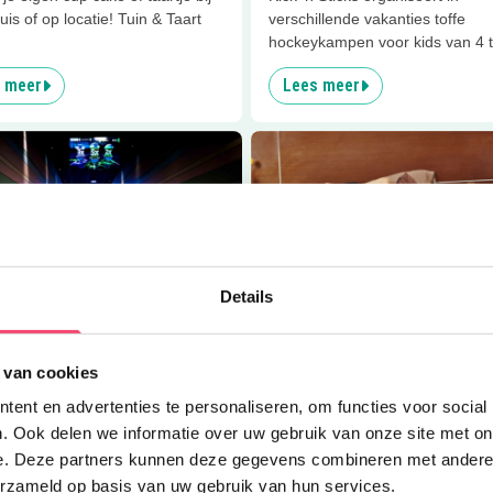
uis of op locatie! Tuin & Taart
verschillende vakanties toffe
hockeykampen voor kids van 4 
jaar!
 meer
Lees meer
er
Kinderfeestje bowlen &amp; meer
Lees meer
Hotel Gilze Tilburg
Details
4.9
km
Eropuit
 van cookies
rfeestje bowlen & meer
Hotel Gilze Tilburg
ent en advertenties te personaliseren, om functies voor social
 kinderfeestje bij Hotel Van der
In dit hotel zorgen ze ervoor dat
. Ook delen we informatie over uw gebruik van onze site met on
lze-Tilburg!
kleinste gasten het ook naar hun
e. Deze partners kunnen deze gegevens combineren met andere i
hebben.
erzameld op basis van uw gebruik van hun services.