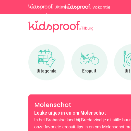
Tilburg
Ga naar Uitagenda
Ga naar Eropuit
Uitagenda
Eropuit
Uit
Molenschot
Leuke uitjes in en om Molenschot
In het Brabantse land bij Breda vind je dit stille bu
onze favoriete eropuit-tips in en om Molenschot met