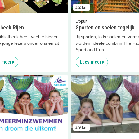
3.2
km
Eropuit
theek Rijen
Sporten en spelen tegelijk
bliotheek heeft veel te bieden
Jij sporten, kids spelen en verm
 jonge lezers onder ons en zit
worden, ideale combi in The Fa
.
Sport and Fun.
 meer
Lees meer
er
Zwemfeestje!
Lees meer
Zeemeermin zweml
3.9
km