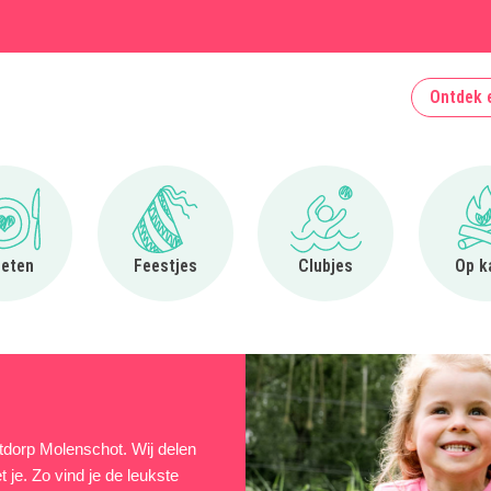
Ontdek 
Ga naar Uit eten
Ga naar Feestjes
Ga naar Clubjes
 eten
Feestjes
Clubjes
Op k
urtdorp Molenschot. Wij delen
 je. Zo vind je de leukste