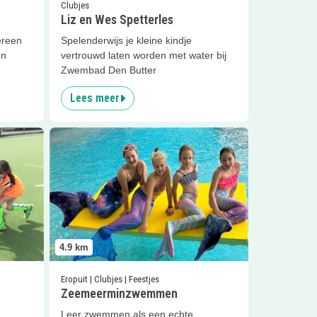
Clubjes
Liz en Wes Spetterles
ereen
Spelenderwijs je kleine kindje
en
vertrouwd laten worden met water bij
Zwembad Den Butter
Lees meer
Lees meer
Zeemeerminzwemmen
4.9
km
Eropuit | Clubjes | Feestjes
Zeemeerminzwemmen
Leer zwemmen als een echte