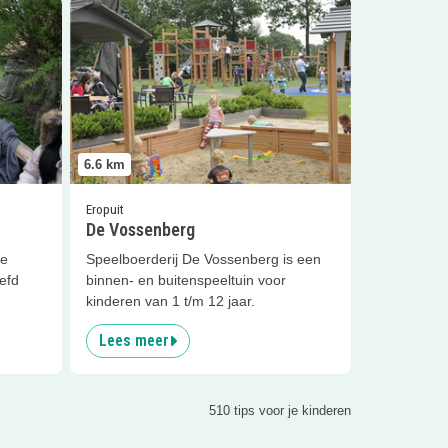
Dongen
Lees meer
De Vossenberg
6.6
km
Eropuit
De Vossenberg
ve
Speelboerderij De Vossenberg is een
eefd
binnen- en buitenspeeltuin voor
kinderen van 1 t/m 12 jaar.
Lees meer
510 tips voor je kinderen