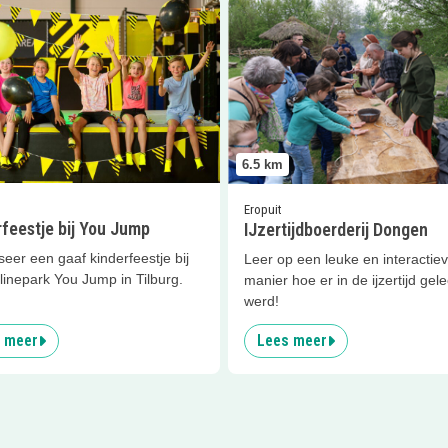
er
Kinderfeestje bij You Jump
Lees meer
IJzertijdboerderij 
6.5
km
Eropuit
feestje bij You Jump
IJzertijdboerderij Dongen
eer een gaaf kinderfeestje bij
Leer op een leuke en interactie
linepark You Jump in Tilburg.
manier hoe er in de ijzertijd gel
werd!
 meer
Lees meer