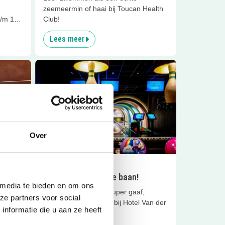
zeemeermin of haai bij Toucan Health
t/m 12
Club!
Lees meer
Lees meer
Bowlen op een gave baan!
Sluiten
Over
4.9
km
Eropuit
Bowlen op een gave baan!
 media te bieden en om ons
 de
Kom bowlen op een super gaaf,
ze partners voor social
 zin
verlichte bowlingbaan bij Hotel Van der
nformatie die u aan ze heeft
Valk Gilze-Tilburg!