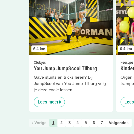
Lees meer
You Jump JumpScool Tilburg
Lees me
6.4
km
6.4
km
Clubjes
Feestjes
You Jump JumpScool Tilburg
Kinder
Gave stunts en tricks leren? Bij
Organis
JumpScool van You Jump Tilburg volg
trampo
je deze coole lessen.
Lees meer
Lees
‹ Vorige
1
2
3
4
5
6
7
Volgende ›