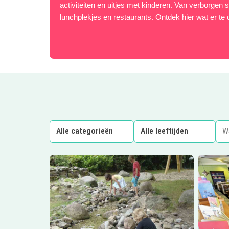
activiteiten en uitjes met kinderen. Van verborgen s
lunchplekjes en restaurants. Ontdek hier wat er te 
Lees meer
Natuurspeeltuin Brabant
Lees me