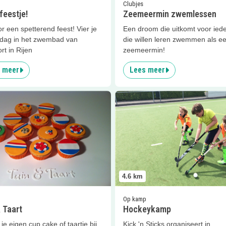
Clubjes
eestje!
Zeemeermin zwemlessen
or een spetterend feest! Vier je
Een droom die uitkomt voor ied
rdag in het zwembad van
die willen leren zwemmen als e
rt in Rijen
zeemeermin!
 meer
Lees meer
er
Tuin &amp; Taart
Lees meer
Hockeykamp
4.6
km
Op kamp
 Taart
Hockeykamp
 je eigen cup cake of taartje bij
Kick 'n Sticks organiseert in