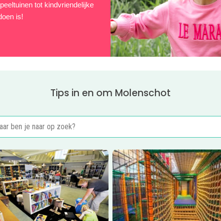
peeltuinen tot kindvriendelijke
doen is!
Tips in en om Molenschot
er
Bibliotheek Rijen
Lees meer
Sporten en spelen t