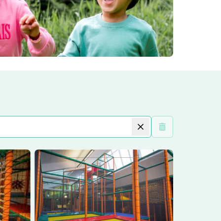
Wis filters
egelijk
Lees meer
Indoor speel kidsclub