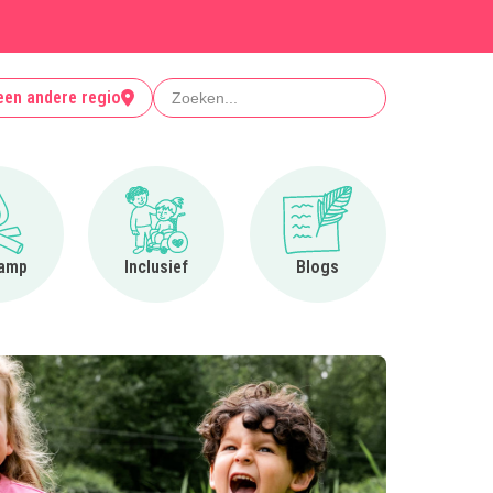
Zoeken
een andere regio
Ga naar Op kamp
Ga naar Inclusief
Ga naar Blogs
amp
Inclusief
Blogs