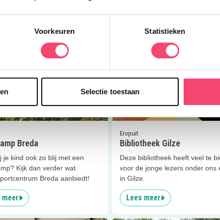
 meer
Lees meer
Voorkeuren
Statistieken
er
Ponykamp Breda
Lees meer
Bibliotheek Gilze
Doe mee en maak kans op één van de 5 gezinstickets voor
sen
Selectie toestaan
Kasteel de Haar!
5.4
km
Ja, ik wil winnen!
p
Eropuit
amp Breda
Bibliotheek Gilze
j je kind ook zo blij met een
Deze bibliotheek heeft veel te b
mp? Kijk dan verder wat
voor de jonge lezers onder ons e
sportcentrum Breda aanbiedt!
in Gilze.
 meer
Lees meer