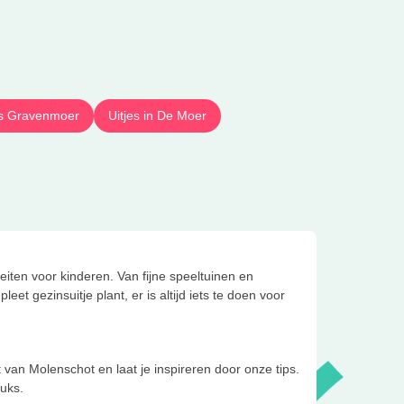
n s Gravenmoer
Uitjes in De Moer
iten voor kinderen. Van fijne speeltuinen en
et gezinsuitje plant, er is altijd iets te doen voor
rt van Molenschot en laat je inspireren door onze tips.
euks.