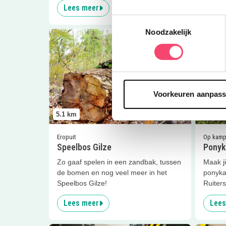
Lees meer
Lees
Toestemmingsselectie
Noodzakelijk
Lees meer
Speelbos Gilze
Lees me
Voorkeuren aanpas
5.1
km
5.4
km
Eropuit
Op kam
Speelbos Gilze
Ponyk
Zo gaaf spelen in een zandbak, tussen
Maak ji
de bomen en nog veel meer in het
ponyka
Speelbos Gilze!
Ruiter
Lees meer
Lees