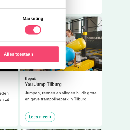
Lees meer
Marketing
Lees meer
You Jump Tilburg
Alles toestaan
6.4
km
Eropuit
You Jump Tilburg
Jumpen, rennen en vliegen bij dit grote
ieden
en gave trampolinepark in Tilburg.
n zit
Lees meer