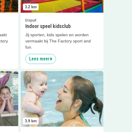
3.2
km
Eropuit
Indoor speel kidsclub
aakt
Jij sporten, kids spelen en worden
ctory
vermaakt bij The Factory sport and
fun.
Lees meer
essen
Lees meer
Liz en Wes Spetterles
3.9
km