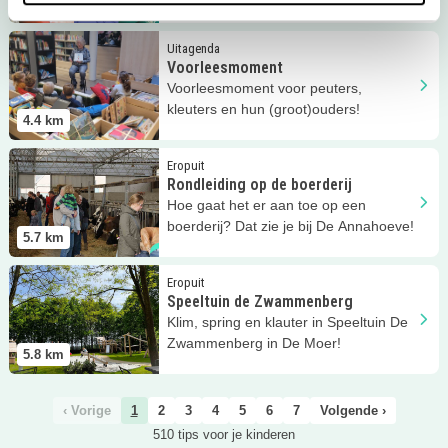
4.1
km
Langnek en Holle Bolle ijs!
Lees meer
Voorleesmoment
Uitagenda
Voorleesmoment
Voorleesmoment voor peuters,
kleuters en hun (groot)ouders!
4.4
km
Lees meer
Rondleiding op de boerderij
Eropuit
Rondleiding op de boerderij
Hoe gaat het er aan toe op een
boerderij? Dat zie je bij De Annahoeve!
5.7
km
Lees meer
Speeltuin de Zwammenberg
Eropuit
Speeltuin de Zwammenberg
Klim, spring en klauter in Speeltuin De
Zwammenberg in De Moer!
5.8
km
‹ Vorige
1
2
3
4
5
6
7
Volgende ›
510 tips voor je kinderen