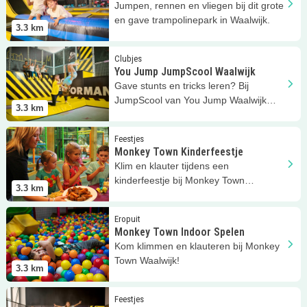
Jumpen, rennen en vliegen bij dit grote
en gave trampolinepark in Waalwijk.
3.3
km
Lees meer
You Jump JumpScool Waalwijk
Clubjes
You Jump JumpScool Waalwijk
Gave stunts en tricks leren? Bij
JumpScool van You Jump Waalwijk
3.3
km
volg je deze coole lessen.
Lees meer
Monkey Town Kinderfeestje
Feestjes
Monkey Town Kinderfeestje
Klim en klauter tijdens een
kinderfeestje bij Monkey Town
3.3
km
Waalwijk!
Lees meer
Monkey Town Indoor Spelen
Eropuit
Monkey Town Indoor Spelen
Kom klimmen en klauteren bij Monkey
Town Waalwijk!
3.3
km
Lees meer
Kinderfeestje bij You Jump Waalwijk
Feestjes