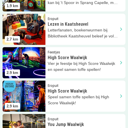
kan bij 't Spoor in Sprang Capelle, met
1.9
km
speelkamer!
Lees meer
Lezen in Kaatsheuvel
Eropuit
Lezen in Kaatsheuvel
Letterfanaten, boekenwurmen bij
Bibliotheek Kaatsheuvel beleef je volop
2.7
km
leesplezier!
Lees meer
High Score Waalwijk
Feestjes
High Score Waalwijk
Vier je feestje bij High Score Waalwijk
en speel samen toffe spellen!
2.9
km
Lees meer
High Score Waalwijk
Eropuit
High Score Waalwijk
Speel samen toffe spellen bij High
Score Waalwijk!
2.9
km
Lees meer
You Jump Waalwijk
Eropuit
You Jump Waalwijk