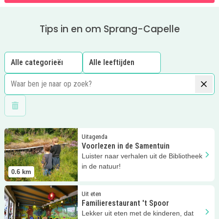
Tips in en om Sprang-Capelle
Wis filters
Lees meer
Voorlezen in de Samentuin
Uitagenda
Voorlezen in de Samentuin
Luister naar verhalen uit de Bibliotheek
in de natuur!
0.6
km
Lees meer
Familierestaurant 't Spoor
Uit eten
Familierestaurant 't Spoor
Lekker uit eten met de kinderen, dat