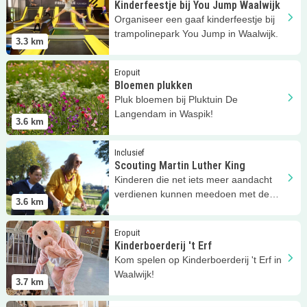
Kinderfeestje bij You Jump Waalwijk
Organiseer een gaaf kinderfeestje bij
trampolinepark You Jump in Waalwijk.
3.3
km
Lees meer
Bloemen plukken
Eropuit
Bloemen plukken
Pluk bloemen bij Pluktuin De
Langendam in Waspik!
3.6
km
Lees meer
Scouting Martin Luther King
Inclusief
Scouting Martin Luther King
Kinderen die net iets meer aandacht
verdienen kunnen meedoen met de
3.6
km
Blauwe Vogels!
Lees meer
Kinderboerderij 't Erf
Eropuit
Kinderboerderij 't Erf
Kom spelen op Kinderboerderij 't Erf in
Waalwijk!
3.7
km