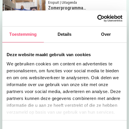
Lees meer
Zomerprogramma Schoenenkwartier
Eropuit | Uitagenda
Zomerprogramma
Schoenenkwartier
Dans, ontdek en speel deze
zomervakantie in het
3.9
km
Schoenenkwartier in Waalwijk
Lees meer
Museum Schoenenkwartier zondag uitje
Toestemming
Details
Over
Uitagenda
Museum Schoenenkwartier zondag
uitje
Ontdek samen het Schoenenkwartier –
een interactief museum voor het hele
Deze website maakt gebruik van cookies
3.9
km
gezin!
We gebruiken cookies om content en advertenties te
Lees meer
In het Schoenenkwartier ga je samen op ontdekkin
Eropuit
personaliseren, om functies voor social media te bieden
In het Schoenenkwartier ga je
en om ons websiteverkeer te analyseren. Ook delen we
samen op ontdekkingstocht
Stap in de wereld van de schoen bij
informatie over uw gebruik van onze site met onze
Museum Schoenenkwartier!
4
km
partners voor social media, adverteren en analyse. Deze
partners kunnen deze gegevens combineren met andere
Lees meer
Efteling
Eropuit
informatie die u aan ze heeft verstrekt of die ze hebben
Efteling
verzameld op basis van uw gebruik van hun services.
Sprookjes bestaan in de Efteling en er
is veel avontuur te beleven in de
4.1
km
Efteling; voor jong en oud!
Toestemmingsselectie