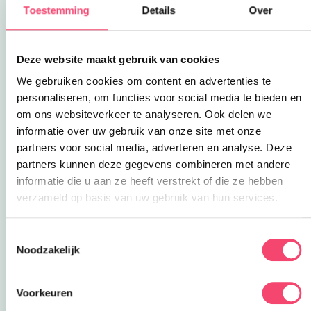
Toestemming
Details
Over
uit? Als je een wormenbak maakt, dan kun je dit
allemaal ontdekken! Wederom een project dat je
heel simpel in elkaar knutselt. Je moet alleen
Deze website maakt gebruik van cookies
even een vrachtje wormen bij elkaar zoeken die
tijdelijk in je wormenbak gaan wonen!
We gebruiken cookies om content en advertenties te
personaliseren, om functies voor social media te bieden en
om ons websiteverkeer te analyseren. Ook delen we
informatie over uw gebruik van onze site met onze
partners voor social media, adverteren en analyse. Deze
partners kunnen deze gegevens combineren met andere
informatie die u aan ze heeft verstrekt of die ze hebben
verzameld op basis van uw gebruik van hun services.
Deze link opent in een nieuwe tab
Onderwaterkijker
Toestemmingsselectie
Één van onze meest favoriete bezigheden, lekker
Noodzakelijk
in een vijver of sloot water scheppen en bekijken
wat er allemaal in leeft! Echt, je staat er verbaasd
Voorkeuren
van! Van miniscule watervlooien tot de larve van