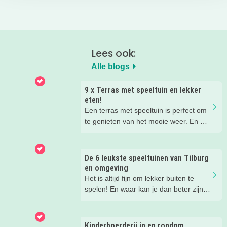
Lees ook:
Alle blogs
9 x Terras met speeltuin en lekker
eten!
Een terras met speeltuin is perfect om
te genieten van het mooie weer. En om
te genieten van je kinderen die heerlijk
aan het spelen zijn in de speeltuin
terwijl jij geniet van het eten en
De 6 leukste speeltuinen van Tilburg
drinken.
en omgeving
Wij hebben een paar restaurants met
Het is altijd fijn om lekker buiten te
terras en speeltuin in Tilburg en
spelen! En waar kan je dan beter zijn
omgeving voor je op een rij gezet. Dat
dan in de speeltuin? Wij hebben de
is makkelijk een super fijn plekje
speeltuinen in de omgeving van Tilburg
vinden!
voor je op een rij gezet.
Kinderboerderij in en rondom