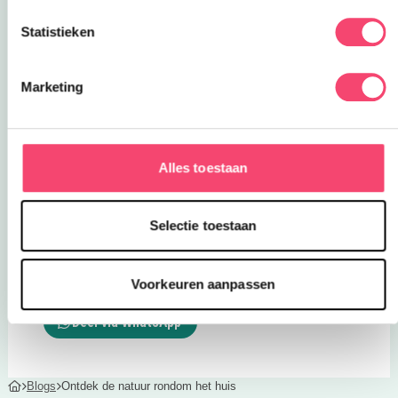
bijvoorbeeld een Libelle. De onderwaterkijker
knutsel je zo in elkaar maar heeft een groots
Statistieken
effect! Het werkt namelijk als een soort loep
waardoor je alles in het water nog beter kunt
Marketing
bekijken!
Alles toestaan
Selectie toestaan
Veel plezier!
Voorkeuren aanpassen
Deel via WhatsApp
Blogs
Ontdek de natuur rondom het huis