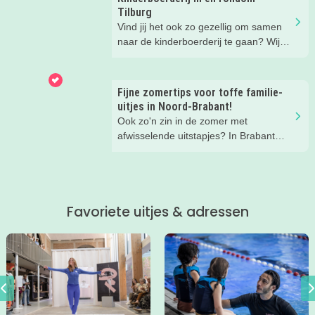
Tilburg
Vind jij het ook zo gezellig om samen
naar de kinderboerderij te gaan? Wij
ook! Maar eens een ándere
kinderboerderij is wel zo leuk voor de
afwisseling. Daarom hebben wij voor
Fijne zomertips voor toffe familie-
jou onze favoriete kinderboerderijen op
uitjes in Noord-Brabant!
een rijtje gezet. Lees je mee?
Ook zo'n zin in de zomer met
afwisselende uitstapjes? In Brabant
valt er deze zomer van alles te
beleven. Trek erop uit in de prachtige
natuur, ga voor een actief uitje, een
verrassende museum of ontdek de
Favoriete uitjes & adressen
gezellige steden. Wij verzamelden hele
toffe tips voor je.