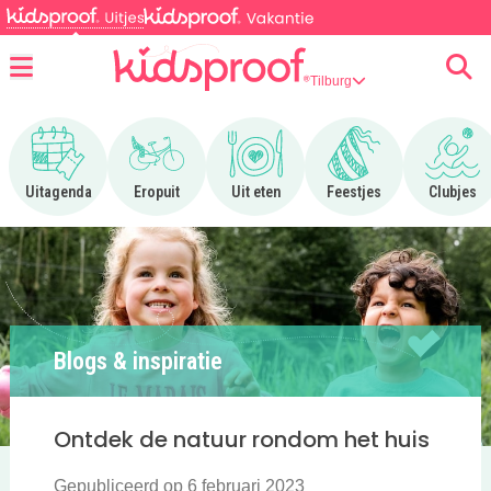
Tilburg
Menu
Ga naar Uitagenda
Ga naar Eropuit
Ga naar Uit eten
Ga naar Feestjes
Ga n
Uitagenda
Eropuit
Uit eten
Feestjes
Clubjes
Blogs & inspiratie
Ontdek de natuur rondom het huis
Gepubliceerd op 6 februari 2023