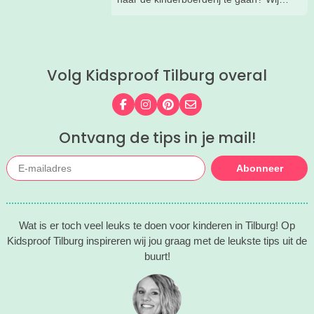
ook! Maar eens een ándere
kinderboerderij is wel zo leuk voor de
afwisseling. Daarom hebben wij voor
jou onze favoriete kinderboerderijen op
Volg Kidsproof Tilburg overal
een rijtje gezet. Lees je mee?
Volg ons op Facebook
Volg ons op Instagram
Volg ons op Pinterest
Mail ons
Ontvang de tips in je mail!
Abonneer
Wat is er toch veel leuks te doen voor kinderen in Tilburg! Op
Kidsproof Tilburg inspireren wij jou graag met de leukste tips uit de
buurt!