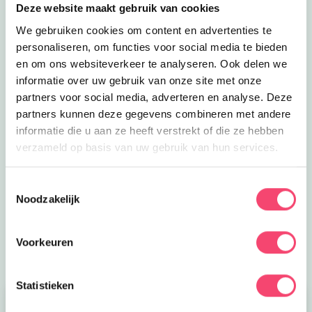
Deze website maakt gebruik van cookies
We gebruiken cookies om content en advertenties te
personaliseren, om functies voor social media te bieden
en om ons websiteverkeer te analyseren. Ook delen we
informatie over uw gebruik van onze site met onze
partners voor social media, adverteren en analyse. Deze
partners kunnen deze gegevens combineren met andere
Een Kidsproof zomervakantie!
informatie die u aan ze heeft verstrekt of die ze hebben
verzameld op basis van uw gebruik van hun services.
Zomervakantie in onze prachtige regio. Onze website
staat vol met toffe uitjes, tips voor thuis, zomerse of
Toestemmingsselectie
regenachtige dagen. Maak fijne herinneringen met
Noodzakelijk
elkaar.
Naar de tips!
Voorkeuren
Statistieken