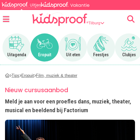
Tilburg
Menu
Ga naar Uitagenda
Ga naar Eropuit
Ga naar Uit eten
Ga naar Feestjes
Ga n
Uitagenda
Eropuit
Uit eten
Feestjes
Clubjes
Tips
Eropuit
Film, muziek & theater
Nieuw cursusaanbod
Meld je aan voor een proefles dans, muziek, theater,
musical en beeldend bij Factorium