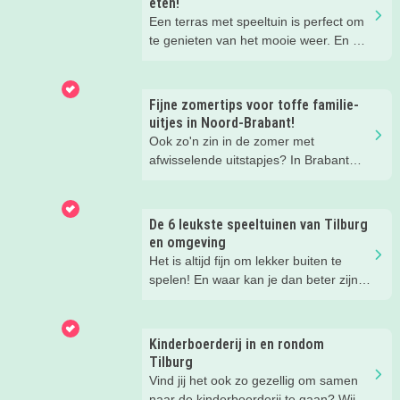
eten!
Een terras met speeltuin is perfect om
te genieten van het mooie weer. En om
te genieten van je kinderen die heerlijk
aan het spelen zijn in de speeltuin
terwijl jij geniet van het eten en
Fijne zomertips voor toffe familie-
drinken.
uitjes in Noord-Brabant!
Wij hebben een paar restaurants met
Ook zo'n zin in de zomer met
terras en speeltuin in Tilburg en
afwisselende uitstapjes? In Brabant
omgeving voor je op een rij gezet. Dat
valt er deze zomer van alles te
is makkelijk een super fijn plekje
beleven. Trek erop uit in de prachtige
vinden!
natuur, ga voor een actief uitje, een
De 6 leukste speeltuinen van Tilburg
verrassende museum of ontdek de
en omgeving
gezellige steden. Wij verzamelden hele
Het is altijd fijn om lekker buiten te
toffe tips voor je.
spelen! En waar kan je dan beter zijn
dan in de speeltuin? Wij hebben de
speeltuinen in de omgeving van Tilburg
voor je op een rij gezet.
Kinderboerderij in en rondom
Tilburg
Vind jij het ook zo gezellig om samen
naar de kinderboerderij te gaan? Wij