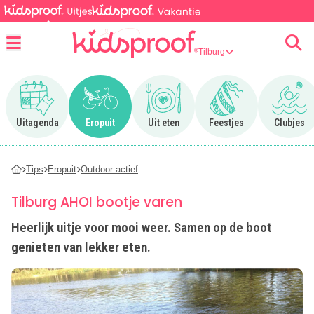
Tilburg
Menu
Ga naar Uitagenda
Ga naar Eropuit
Ga naar Uit eten
Ga naar Feestjes
Ga n
Uitagenda
Eropuit
Uit eten
Feestjes
Clubjes
Tips
Eropuit
Outdoor actief
Tilburg AHOI bootje varen
Heerlijk uitje voor mooi weer. Samen op de boot
genieten van lekker eten.