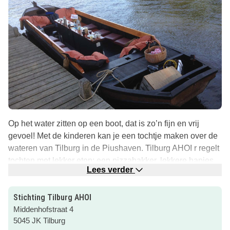
Op het water zitten op een boot, dat is zo’n fijn en vrij
gevoel! Met de kinderen kan je een tochtje maken over de
wateren van Tilburg in de Piushaven. Tilburg AHOI r regelt
tochten met lekker eten; een pizzabakker, lekkere hapjes
Lees verder
of een goed diner. Het is allemaal mogelijk.
Ook kan je een djembe les volgen op de boot, dat klinkt
Stichting Tilburg AHOI
natuurlijk super gaaf! Al die trommelgeluiden weerkaatsen
Middenhofstraat 4
over het water heen.
5045 JK Tilburg