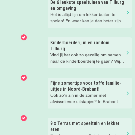
De 6 leukste speeltuinen van Tilburg
en omgeving
Het is altijd fijn om lekker buiten te
spelen! En waar kan je dan beter zijn
dan in de speeltuin? Wij hebben de
speeltuinen in de omgeving van Tilburg
voor je op een rij gezet.
Kinderboerderij in en rondom
Tilburg
Vind jij het ook zo gezellig om samen
naar de kinderboerderij te gaan? Wij
ook! Maar eens een ándere
kinderboerderij is wel zo leuk voor de
afwisseling. Daarom hebben wij voor
Fijne zomertips voor toffe familie-
jou onze favoriete kinderboerderijen op
uitjes in Noord-Brabant!
een rijtje gezet. Lees je mee?
Ook zo'n zin in de zomer met
afwisselende uitstapjes? In Brabant
valt er deze zomer van alles te
beleven. Trek erop uit in de prachtige
natuur, ga voor een actief uitje, een
9 x Terras met speeltuin en lekker
verrassende museum of ontdek de
eten!
gezellige steden. Wij verzamelden hele