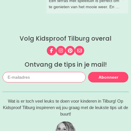
Een terras met speeltuin is perfect om
toffe tips voor je.
te genieten van het mooie weer. En om
te genieten van je kinderen die heerlijk
aan het spelen zijn in de speeltuin
terwijl jij geniet van het eten en
drinken.
Volg Kidsproof Tilburg overal
Wij hebben een paar restaurants met
terras en speeltuin in Tilburg en
omgeving voor je op een rij gezet. Dat
Volg ons op Facebook
Volg ons op Instagram
Volg ons op Pinterest
Mail ons
is makkelijk een super fijn plekje
vinden!
Ontvang de tips in je mail!
Abonneer
Wat is er toch veel leuks te doen voor kinderen in Tilburg! Op
Kidsproof Tilburg inspireren wij jou graag met de leukste tips uit de
buurt!