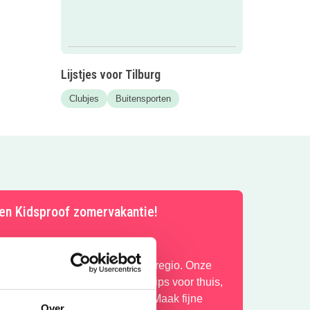
Lijstjes voor Tilburg
Clubjes
Buitensporten
en Kidsproof zomervakantie!
omervakantie in onze prachtige regio. Onze
ebsite staat vol met toffe uitjes, tips voor thuis,
omerse of regenachtige dagen. Maak fijne
Over