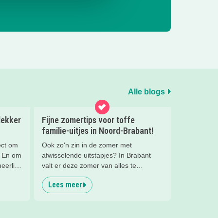
Alle blogs
lekker
Fijne zomertips voor toffe
familie-uitjes in Noord-Brabant!
ect om
Ook zo'n zin in de zomer met
. En om
afwisselende uitstapjes? In Brabant
eerlijk
valt er deze zomer van alles te
in
beleven. Trek erop uit in de prachtige
Lees meer
natuur, ga voor een actief uitje, een
verrassende museum of ontdek de
s met
gezellige steden. Wij verzamelden hele
toffe tips voor je.