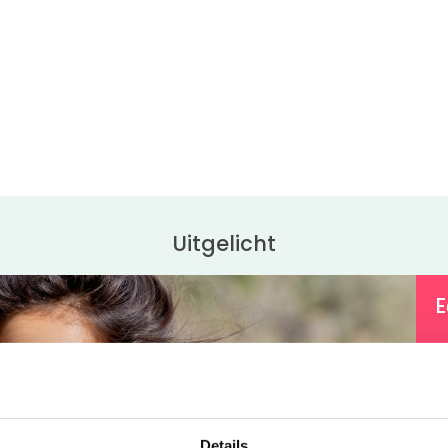
Uitgelicht
E
Z
w
z
Details