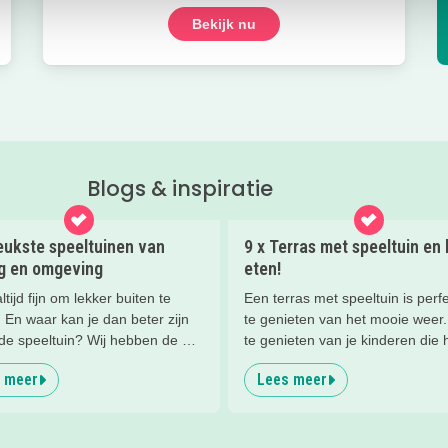
Bekijk nu
Blogs & inspiratie
eukste speeltuinen van
9 x Terras met speeltuin en 
rg en omgeving
eten!
ltijd fijn om lekker buiten te
Een terras met speeltuin is perf
 En waar kan je dan beter zijn
te genieten van het mooie weer
 de speeltuin? Wij hebben de
te genieten van je kinderen die h
uinen in de omgeving van Tilburg
aan het spelen zijn in de speeltu
 meer
Lees meer
 op een rij gezet.
terwijl jij geniet van het eten en
drinken.
Wij hebben een paar restaurant
terras en speeltuin in Tilburg en