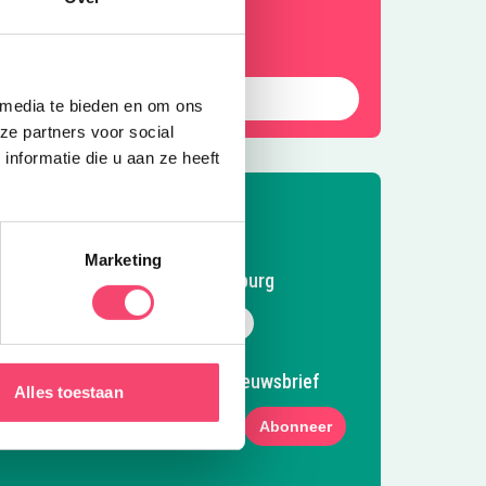
erinneringen met elkaar.
Naar de tips!
 media te bieden en om ons
ze partners voor social
nformatie die u aan ze heeft
Marketing
Volg Kidsproof Tilburg
Volg ons op Facebook
Volg ons op Instagram
Volg ons op Pinterest
Mail ons
Meld je aan voor onze nieuwsbrief
Alles toestaan
Abonneer