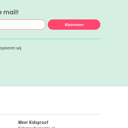
t. Dat
e mail!
Abonneer
spireren wij
Meer Kidsproof