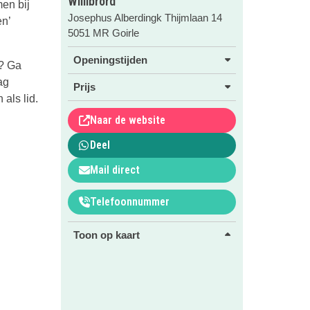
Willibrord
en bij
Josephus Alberdingk Thijmlaan 14
en’
5051 MR Goirle
Openingstijden
n? Ga
ag
Prijs
als lid.
Naar de website
Deel
Mail direct
Telefoonnummer
Toon op kaart