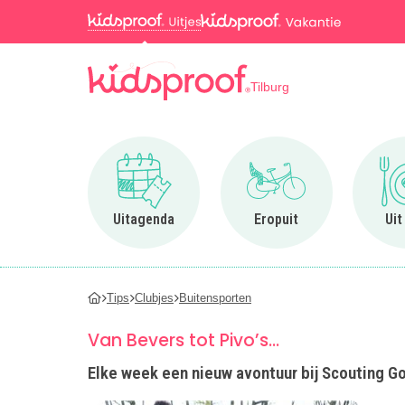
Tilburg
Ga naar Uitagenda
Ga naar Eropuit
Uitagenda
Eropuit
Uit
Tips
Clubjes
Buitensporten
Van Bevers tot Pivo’s…
Elke week een nieuw avontuur bij Scouting Go