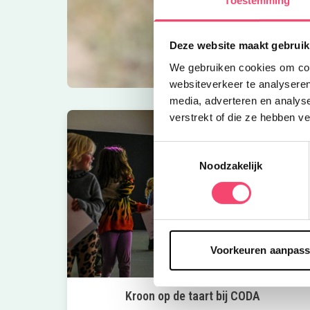
Deze website maakt gebruik
We gebruiken cookies om cont
websiteverkeer te analyseren
media, adverteren en analys
verstrekt of die ze hebben v
Toestemmingsselectie
Noodzakelijk
Voorkeuren aanpas
Kroon op de taart bij CODA