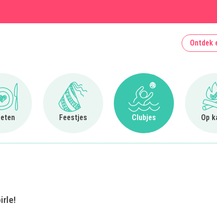
Ontdek 
Ga naar Uit eten
Ga naar Feestjes
Ga naar Clubjes
 eten
Feestjes
Clubjes
Op k
irle!