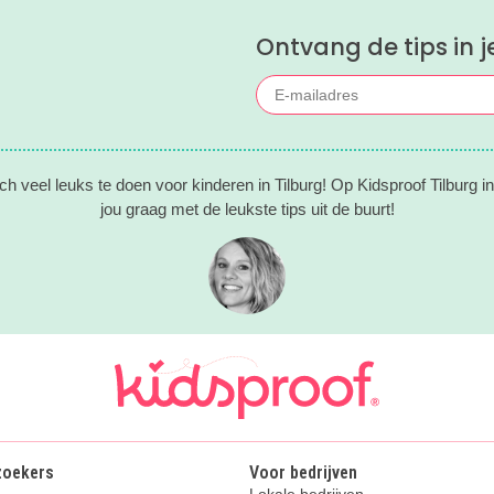
omgeving voor je op een rij geze
Ontvang de tips in j
is makkelijk een super fijn plekje
vinden!
och veel leuks te doen voor kinderen in Tilburg! Op Kidsproof Tilburg in
jou graag met de leukste tips uit de buurt!
zoekers
Voor bedrijven