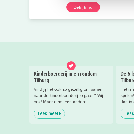
Bekijk nu
Kinderboerderij in en rondom
De 6 l
Tilburg
Tilbu
Vind jij het ook zo gezellig om samen
Het is a
naar de kinderboerderij te gaan? Wij
spelen!
ook! Maar eens een ándere
dan in
kinderboerderij is wel zo leuk voor de
speelt
Lees meer
Lees
afwisseling. Daarom hebben wij voor
voor je
jou onze favoriete kinderboerderijen op
een rijtje gezet. Lees je mee?