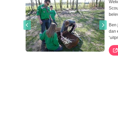
Weke
Scout
bele
Ben 
dan 
‘uitp