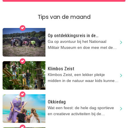
Tips van de maand
Op ontdekkingsreis in de
zomervakantie
Ga op avontuur bij het Nationaal
Militair Museum en doe mee met de
stoere activiteiten
Klimbos Zeist
Klimbos Zeist, een lekker plekje
midden in de natuur waar kids kunnen
klimmen & klauteren.
Okkiedag
Wat een feest: de hele dag sportieve
en creatieve activiteiten bij de
Okkiedag van Play-in!