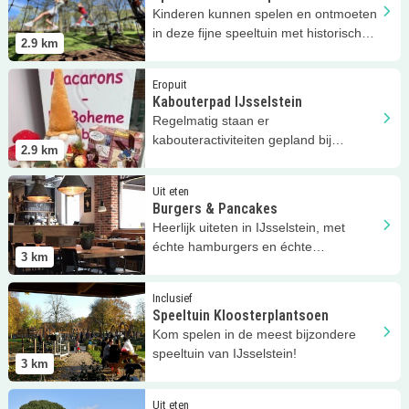
Kinderen kunnen spelen en ontmoeten
in deze fijne speeltuin met historisch
2.9
km
tintje in IJsselstein!
Lees meer
Kabouterpad IJsselstein
Eropuit
Kabouterpad IJsselstein
Regelmatig staan er
kabouteractiviteiten gepland bij
2.9
km
Speeltuin Kloosterplantsoen!
Lees meer
Burgers &amp; Pancakes
Uit eten
Burgers & Pancakes
Heerlijk uiteten in IJsselstein, met
échte hamburgers en échte
3
km
pannenkoeken. Eerlijk en vers!
Lees meer
Speeltuin Kloosterplantsoen
Inclusief
Speeltuin Kloosterplantsoen
Kom spelen in de meest bijzondere
speeltuin van IJsselstein!
3
km
Lees meer
Boerenpannenkoeken!
Uit eten