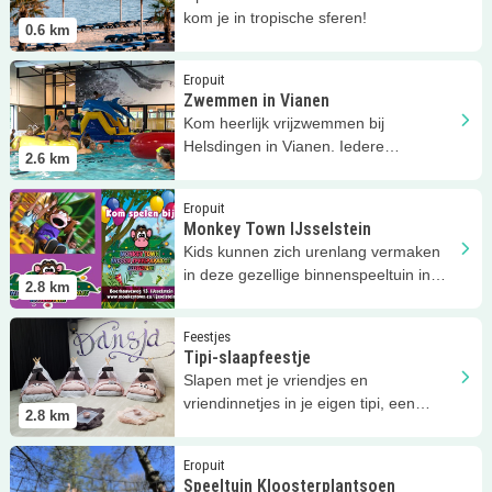
kom je in tropische sferen!
0.6
km
Lees meer
Zwemmen in Vianen
Eropuit
Zwemmen in Vianen
Kom heerlijk vrijzwemmen bij
Helsdingen in Vianen. Iedere
2.6
km
vrijdagavond discozwemmen!
Lees meer
Monkey Town IJsselstein
Eropuit
Monkey Town IJsselstein
Kids kunnen zich urenlang vermaken
in deze gezellige binnenspeeltuin in
2.8
km
IJsselstein!
Lees meer
Tipi-slaapfeestje
Feestjes
Tipi-slaapfeestje
Slapen met je vriendjes en
vriendinnetjes in je eigen tipi, een
2.8
km
fantastisch slaapfeestje!
Lees meer
Speeltuin Kloosterplantsoen
Eropuit
Speeltuin Kloosterplantsoen