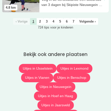
van 3 dagen bij Skipiste Nieuwegein en
4.8
km
leer (beter) skiën!
‹ Vorige
1
2
3
4
5
6
7
Volgende ›
724 tips voor je kinderen
Bekijk ook andere plaatsen
Uitjes in IJsselstein
Uitjes in Lexmond
Uitjes in Vianen
Uitjes in Benschop
Uitjes in Nieuwegein
Uitjes in Hoef en Haag
Uitjes in Jaarsveld