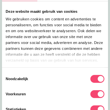
Lees meer
Doekaarten
Eropuit
Doekaarten
Deze website maakt gebruik van cookies
Ga op ontdekking met de toffe
doekaarten van het Natuurkwartier.
We gebruiken cookies om content en advertenties te
3.3
km
Leuk voor thuis/rondom huis!
personaliseren, om functies voor social media te bieden
Lees meer
Happy Feet of Glamour
en om ons websiteverkeer te analyseren. Ook delen we
Sluiten
Feestjes
informatie over uw gebruik van onze site met onze
Happy Feet of Glamour
Bijzondere feestjes bij Happy Hairdays;
partners voor social media, adverteren en analyse. Deze
Happy Feet met een echte Fish Spa of
partners kunnen deze gegevens combineren met andere
3.6
km
een Glamour Arrangement!
informatie die u aan ze heeft verstrekt of die ze hebben
Lees meer
Volop zwemplezier!
verzameld op basis van uw gebruik van hun services.
Eropuit
Volop zwemplezier!
Kom heerlijk zwemmen bij De Hooghe
Toestemmingsselectie
Waerd in IJsselstein. Of vier hier je
Noodzakelijk
3.6
km
zeemeerminnenfeestje!
Lees meer
Stenendokter
Uitagenda
Voorkeuren
Stenendokter
Heb jij een bijzondere steen of fossiel
gevonden? Neem hem mee naar de
4
km
Statistieken
stenendokter!