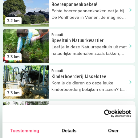
Boerenpannenkoeken!
Echte boerenpannenkoeken eet je bij
De Ponthoeve in Vianen. Je mag nog
3.2
km
de stal in ook!
Lees meer
Speeltuin Natuurkwartier
Eropuit
Speeltuin Natuurkwartier
Leef je in deze Natuurspeeltuin uit met
natuurlijke materialen zoals takken,
3.3
km
zand en water!
Lees meer
Kinderboerderij IJsselstee
Eropuit
Kinderboerderij IJsselstee
Kom je de dieren op deze leuke
kinderboerderij bekijken en aaien? Een
3.3
km
bonte verzameling!
Lees meer
Kabouterpad Natuurkwartier
Eropuit | Uitagenda
Kabouterpad Natuurkwartier
Knapzak op je rug en speuren maar
tijdens je tocht op het Kabouterpad van
3.3
km
Toestemming
Details
Over
Natuurkwartier Nieuwegein!