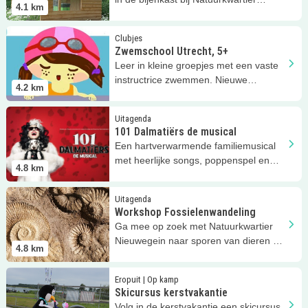
4.1
km
Nieuwegein!
Lees meer
Zwemschool Utrecht, 5+
Clubjes
Zwemschool Utrecht, 5+
Leer in kleine groepjes met een vaste
instructrice zwemmen. Nieuwe
4.2
km
groepen, dus je kunt gelijk beginnen!
Lees meer
101 Dalmatiërs de musical
Uitagenda
101 Dalmatiërs de musical
Een hartverwarmende familiemusical
met heerlijke songs, poppenspel en
4.8
km
heel veel humor!
Lees meer
Workshop Fossielenwandeling
Uitagenda
Workshop Fossielenwandeling
Ga mee op zoek met Natuurkwartier
Nieuwegein naar sporen van dieren uit
4.8
km
een ver verleden!
Lees meer
Skicursus kerstvakantie
Eropuit | Op kamp
Skicursus kerstvakantie
Volg in de kerstvakantie een skicursus