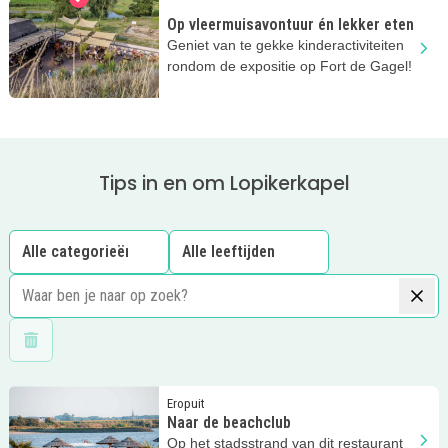
Op vleermuisavontuur én lekker eten
Geniet van te gekke kinderactiviteiten
rondom de expositie op Fort de Gagel!
Tips in en om Lopikerkapel
Wis filters
Lees meer
Naar de beachclub
Eropuit
Naar de beachclub
Op het stadsstrand van dit restaurant